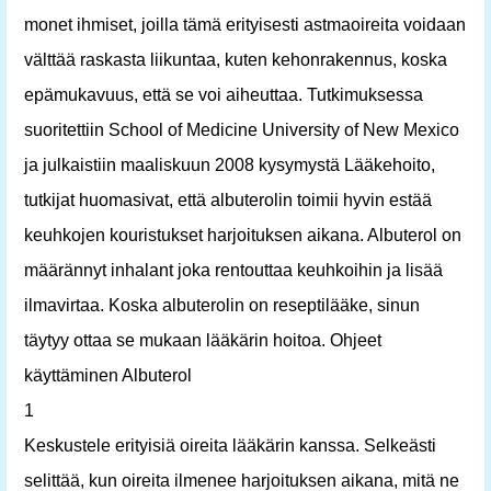
monet ihmiset, joilla tämä erityisesti astmaoireita voidaan
välttää raskasta liikuntaa, kuten kehonrakennus, koska
epämukavuus, että se voi aiheuttaa. Tutkimuksessa
suoritettiin School of Medicine University of New Mexico
ja julkaistiin maaliskuun 2008 kysymystä Lääkehoito,
tutkijat huomasivat, että albuterolin toimii hyvin estää
keuhkojen kouristukset harjoituksen aikana. Albuterol on
määrännyt inhalant joka rentouttaa keuhkoihin ja lisää
ilmavirtaa. Koska albuterolin on reseptilääke, sinun
täytyy ottaa se mukaan lääkärin hoitoa. Ohjeet
käyttäminen Albuterol
1
Keskustele erityisiä oireita lääkärin kanssa. Selkeästi
selittää, kun oireita ilmenee harjoituksen aikana, mitä ne