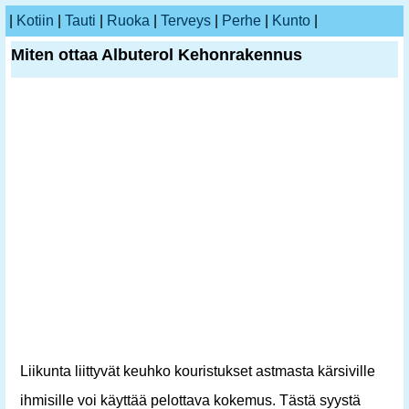
|
Kotiin
|
Tauti
|
Ruoka
|
Terveys
|
Perhe
|
Kunto
|
Miten ottaa Albuterol Kehonrakennus
Liikunta liittyvät keuhko kouristukset astmasta kärsiville
ihmisille voi käyttää pelottava kokemus. Tästä syystä