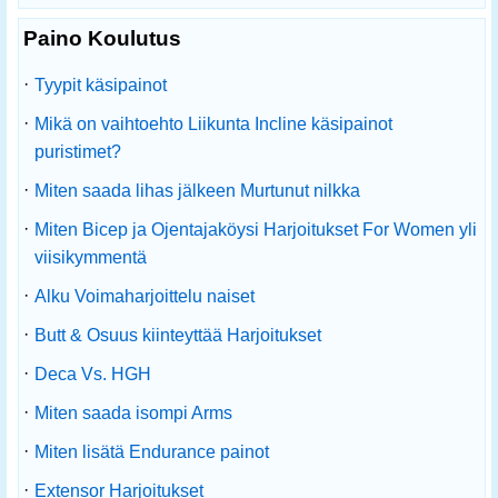
Paino Koulutus
·
Tyypit käsipainot
·
Mikä on vaihtoehto Liikunta Incline käsipainot
puristimet?
·
Miten saada lihas jälkeen Murtunut nilkka
·
Miten Bicep ja Ojentajaköysi Harjoitukset For Women yli
viisikymmentä
·
Alku Voimaharjoittelu naiset
·
Butt & Osuus kiinteyttää Harjoitukset
·
Deca Vs. HGH
·
Miten saada isompi Arms
·
Miten lisätä Endurance painot
·
Extensor Harjoitukset