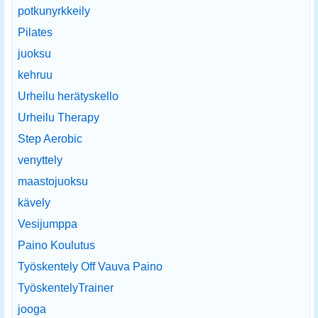
potkunyrkkeily
Pilates
juoksu
kehruu
Urheilu herätyskello
Urheilu Therapy
Step Aerobic
venyttely
maastojuoksu
kävely
Vesijumppa
Paino Koulutus
Työskentely Off Vauva Paino
TyöskentelyTrainer
jooga