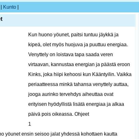
|
Kunto
|
t
Kun huono yöunet, paitsi tuntuu jäykkä ja
kipeä, olet myös huojuva ja puuttuu energiaa.
Venyttely on loistava tapa saada veren
virtaavan, kannustaa energian ja päästä eroon
Kinks, joka hiipi kehoosi kun Kääntyilin. Vaikka
periaatteessa minkä tahansa venyttely auttaa,
jooga aurinko tervehdys aiheuttaa ovat
erityisen hyödyllistä lisätä energiaa ja alkaa
päivä pois oikeassa. Ohjeet
1
no yöunet ensin seisoo jalat yhdessä kohottaen kautta