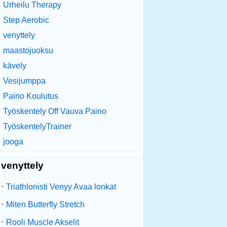
Urheilu Therapy
Step Aerobic
venyttely
maastojuoksu
kävely
Vesijumppa
Paino Koulutus
Työskentely Off Vauva Paino
TyöskentelyTrainer
jooga
venyttely
·
Triathlonisti Venyy Avaa lonkat
·
Miten Butterfly Stretch
·
Rooli Muscle Akselit