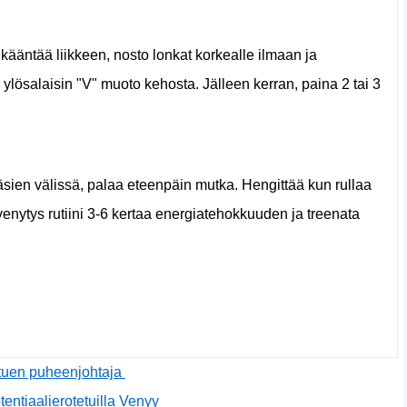
 kääntää liikkeen, nosto lonkat korkealle ilmaan ja
 ylösalaisin "V" muoto kehosta. Jälleen kerran, paina 2 tai 3
käsien välissä, palaa eteenpäin mutka. Hengittää kun rullaa
venytys rutiini 3-6 kertaa energiatehokkuuden ja treenata
istuen puheenjohtaja
otentiaalierotetuilla Venyy