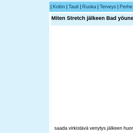
|
Kotiin
|
Tauti
|
Ruoka
|
Terveys
|
Perhe
Miten Stretch jälkeen Bad yöune
saada virkistävä venytys jälkeen huo