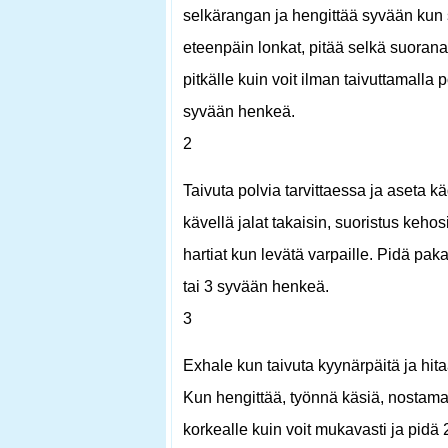
selkärangan ja hengittää syvään kun s
eteenpäin lonkat, pitää selkä suorana 
pitkälle kuin voit ilman taivuttamalla p
syvään henkeä.
2
Taivuta polvia tarvittaessa ja aseta käd
kävellä jalat takaisin, suoristus kehos
hartiat kun levätä varpaille. Pidä paka
tai 3 syvään henkeä.
3
Exhale kun taivuta kyynärpäitä ja hita
Kun hengittää, työnnä käsiä, nostamal
korkealle kuin voit mukavasti ja pidä