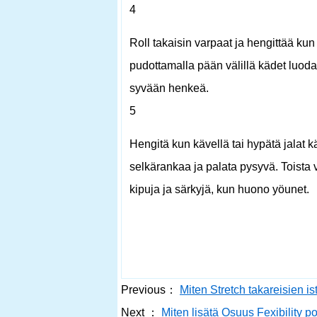
4
Roll takaisin varpaat ja hengittää kun
pudottamalla pään välillä kädet luoda
syvään henkeä.
5
Hengitä kun kävellä tai hypätä jalat 
selkärankaa ja palata pysyvä. Toista 
kipuja ja särkyjä, kun huono yöunet.
Previous：
Miten Stretch takareisien 
Next ：
Miten lisätä Osuus Fexibility p