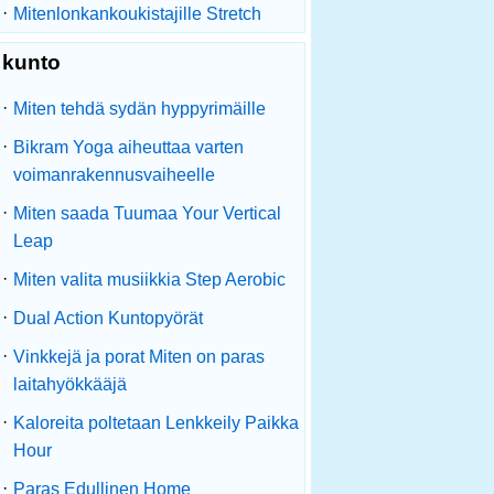
·
Mitenlonkankoukistajille Stretch
kunto
·
Miten tehdä sydän hyppyrimäille
·
Bikram Yoga aiheuttaa varten
voimanrakennusvaiheelle
·
Miten saada Tuumaa Your Vertical
Leap
·
Miten valita musiikkia Step Aerobic
·
Dual Action Kuntopyörät
·
Vinkkejä ja porat Miten on paras
laitahyökkääjä
·
Kaloreita poltetaan Lenkkeily Paikka
Hour
·
Paras Edullinen Home