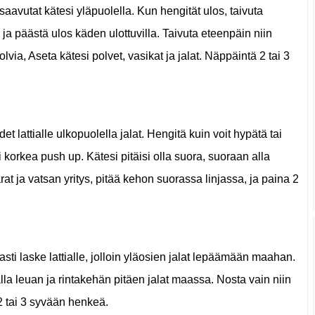
aavutat kätesi yläpuolella. Kun hengität ulos, taivuta
ja päästä ulos käden ulottuvilla. Taivuta eteenpäin niin
olvia, Aseta kätesi polvet, vasikat ja jalat. Näppäintä 2 tai 3
et lattialle ulkopuolella jalat. Hengitä kuin voit hypätä tai
i korkea push up. Kätesi pitäisi olla suora, suoraan alla
rat ja vatsan yritys, pitää kehon suorassa linjassa, ja paina 2
asti laske lattialle, jolloin yläosien jalat lepäämään maahan.
la leuan ja rintakehän pitäen jalat maassa. Nosta vain niin
 2 tai 3 syvään henkeä.