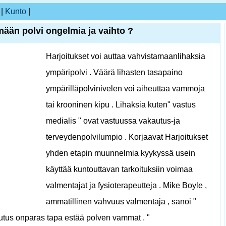
|
Kunto
|
mään polvi ongelmia ja vaihto ?
Harjoitukset voi auttaa vahvistamaanlihaksia
ympäripolvi . Väärä lihasten tasapaino
ympärilläpolvinivelen voi aiheuttaa vammoja
tai krooninen kipu . Lihaksia kuten" vastus
medialis " ovat vastuussa vakautus-ja
terveydenpolvilumpio . Korjaavat Harjoitukset
yhden etapin muunnelmia kyykyssä usein
käyttää kuntouttavan tarkoituksiin voimaa
valmentajat ja fysioterapeutteja . Mike Boyle ,
ammatillinen vahvuus valmentaja , sanoi "
lutus onparas tapa estää polven vammat . "