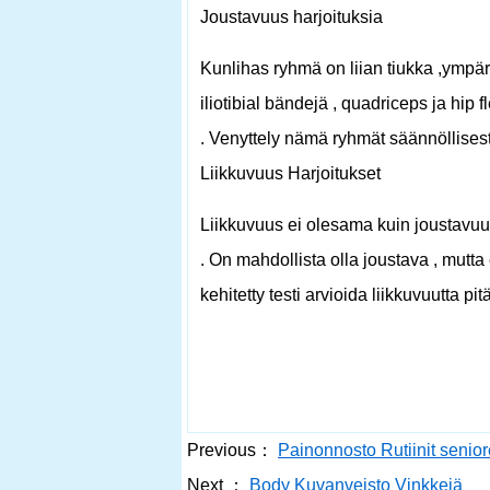
Joustavuus harjoituksia
Kunlihas ryhmä on liian tiukka ,ympärö
iliotibial bändejä , quadriceps ja hip 
. Venyttely nämä ryhmät säännöllisesti
Liikkuvuus Harjoitukset
Liikkuvuus ei olesama kuin joustavuut
. On mahdollista olla joustava , mutta
kehitetty testi arvioida liikkuvuutta pi
Previous：
Painonnosto Rutiinit senior
Next ：
Body Kuvanveisto Vinkkejä