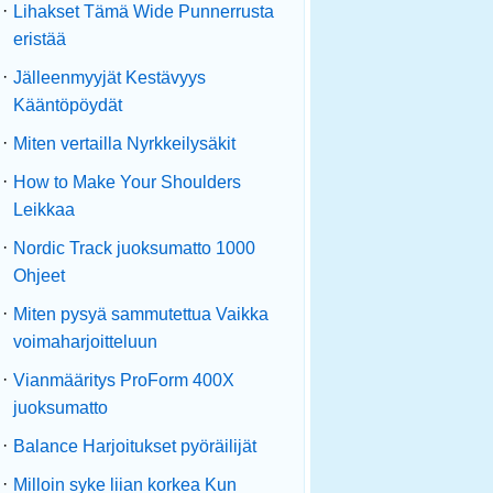
·
Lihakset Tämä Wide Punnerrusta
eristää
·
Jälleenmyyjät Kestävyys
Kääntöpöydät
·
Miten vertailla Nyrkkeilysäkit
·
How to Make Your Shoulders
Leikkaa
·
Nordic Track juoksumatto 1000
Ohjeet
·
Miten pysyä sammutettua Vaikka
voimaharjoitteluun
·
Vianmääritys ProForm 400X
juoksumatto
·
Balance Harjoitukset pyöräilijät
·
Milloin syke liian korkea Kun