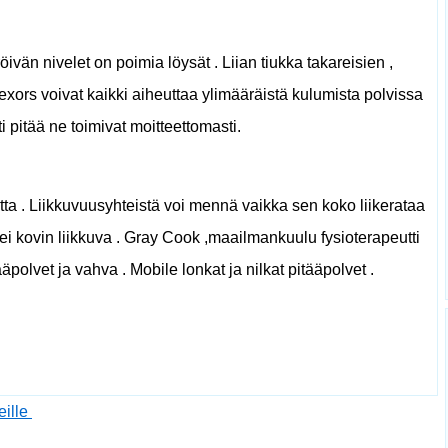
ivän nivelet on poimia löysät . Liian tiukka takareisien ,
flexors voivat kaikki aiheuttaa ylimääräistä kulumista polvissa
 pitää ne toimivat moitteettomasti.
ta . Liikkuvuusyhteistä voi mennä vaikka sen koko liikerataa
 ei kovin liikkuva . Gray Cook ,maailmankuulu fysioterapeutti
tääpolvet ja vahva . Mobile lonkat ja nilkat pitääpolvet .
eille