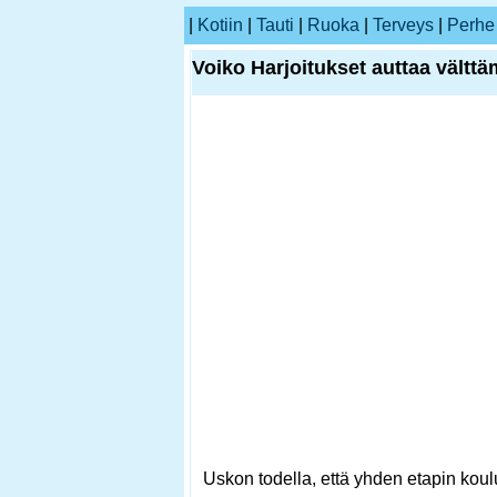
|
Kotiin
|
Tauti
|
Ruoka
|
Terveys
|
Perhe
Voiko Harjoitukset auttaa välttä
Uskon todella, että yhden etapin kou