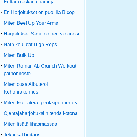
Erittäin raskaita painoja
·
Eri Harjoitukset eri puolilla Bicep
·
Miten Beef Up Your Arms
·
Harjoitukset S-muotoinen skolioosi
·
Näin koulutat High Reps
·
Miten Bulk Up
·
Miten Roman Ab Crunch Workout
painonnosto
·
Miten ottaa Albuterol
Kehonrakennus
·
Miten Iso Lateral penkkipunnerrus
·
Ojentajaharjoituksiin tehdä kotona
·
Miten lisätä lihasmassaa
·
Tekniikat bodaus