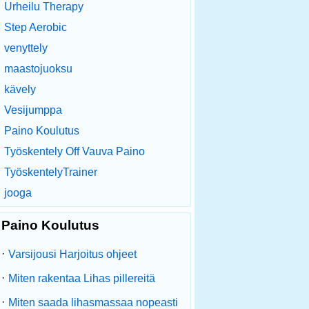
Urheilu Therapy
Step Aerobic
venyttely
maastojuoksu
kävely
Vesijumppa
Paino Koulutus
Työskentely Off Vauva Paino
TyöskentelyTrainer
jooga
Paino Koulutus
·
Varsijousi Harjoitus ohjeet
·
Miten rakentaa Lihas pillereitä
·
Miten saada lihasmassaa nopeasti