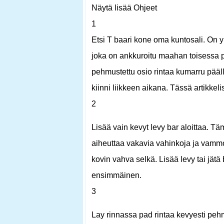
Näytä lisää Ohjeet
1
Etsi T baari kone oma kuntosali. On y
joka on ankkuroitu maahan toisessa p
pehmustettu osio rintaa kumarru päälle
kiinni liikkeen aikana. Tässä artikke
2
Lisää vain kevyt levy bar aloittaa. Täm
aiheuttaa vakavia vahinkoja ja vammoja
kovin vahva selkä. Lisää levy tai jätä 
ensimmäinen.
3
Lay rinnassa pad rintaa kevyesti pehmu