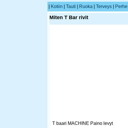
|
Kotiin
|
Tauti
|
Ruoka
|
Terveys
|
Perhe
Miten T Bar rivit
T baari MACHINE Paino levyt