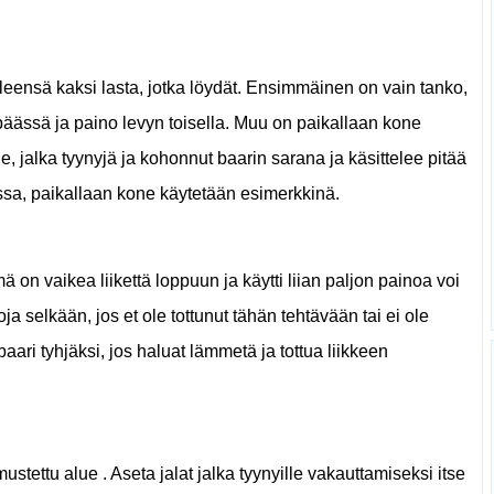
leensä kaksi lasta, jotka löydät. Ensimmäinen on vain tanko,
äässä ja paino levyn toisella. Muu on paikallaan kone
, jalka tyynyjä ja kohonnut baarin sarana ja käsittelee pitää
lissa, paikallaan kone käytetään esimerkkinä.
ä on vaikea liikettä loppuun ja käytti liian paljon painoa voi
 selkään, jos et ole tottunut tähän tehtävään tai ei ole
baari tyhjäksi, jos haluat lämmetä ja tottua liikkeen
stettu alue . Aseta jalat jalka tyynyille vakauttamiseksi itse