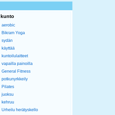
kunto
aerobic
Bikram Yoga
sydän
käyttää
kuntoilulaitteet
vapailla painoilla
General Fitness
potkunyrkkeily
Pilates
juoksu
kehruu
Urheilu herätyskello