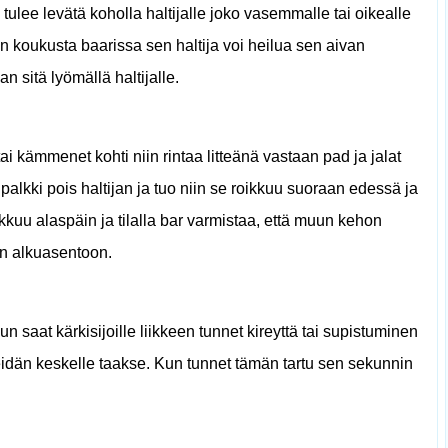
 tulee levätä koholla haltijalle joko vasemmalle tai oikealle
n koukusta baarissa sen haltija voi heilua sen aivan
an sitä lyömällä haltijalle.
i kämmenet kohti niin rintaa litteänä vastaan ​​pad ja jalat
 palkki pois haltijan ja tuo niin se roikkuu suoraan edessä ja
kkuu alaspäin ja tilalla bar varmistaa, että muun kehon
än alkuasentoon.
Kun saat kärkisijoille liikkeen tunnet kireyttä tai supistuminen
eidän keskelle taakse. Kun tunnet tämän tartu sen sekunnin