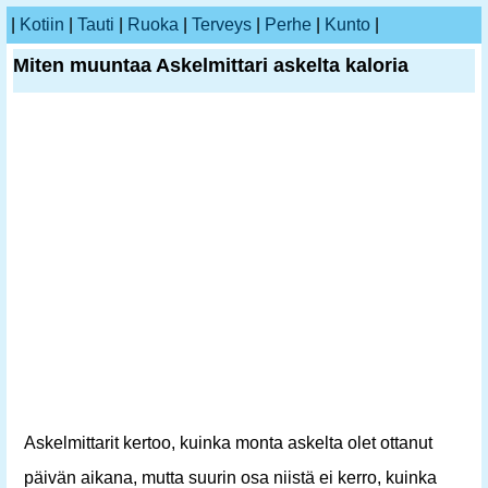
|
Kotiin
|
Tauti
|
Ruoka
|
Terveys
|
Perhe
|
Kunto
|
Miten muuntaa Askelmittari askelta kaloria
Askelmittarit kertoo, kuinka monta askelta olet ottanut
päivän aikana, mutta suurin osa niistä ei kerro, kuinka