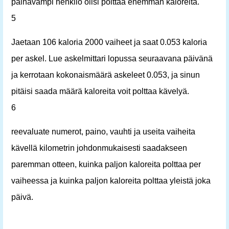
painavampi henkilö olisi polttaa enemmän kaloreita.
5
Jaetaan 106 kaloria 2000 vaiheet ja saat 0.053 kaloria
per askel. Lue askelmittari lopussa seuraavana päivänä
ja kerrotaan kokonaismäärä askeleet 0.053, ja sinun
pitäisi saada määrä kaloreita voit polttaa kävelyä.
6
reevaluate numerot, paino, vauhti ja useita vaiheita
kävellä kilometrin johdonmukaisesti saadakseen
paremman otteen, kuinka paljon kaloreita polttaa per
vaiheessa ja kuinka paljon kaloreita polttaa yleistä joka
päivä.