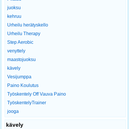
juoksu
kehruu
Urheilu herätyskello
Urheilu Therapy
Step Aerobic
venyttely
maastojuoksu
kävely
Vesijumppa
Paino Koulutus
Työskentely Off Vauva Paino
TyöskentelyTrainer
jooga
kävely