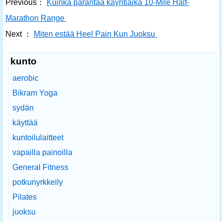
Previous：
Kuinka parantaa käyntiaika 10-Mile Half-
Marathon Range
Next ：
Miten estää Heel Pain Kun Juoksu
kunto
aerobic
Bikram Yoga
sydän
käyttää
kuntoilulaitteet
vapailla painoilla
General Fitness
potkunyrkkeily
Pilates
juoksu