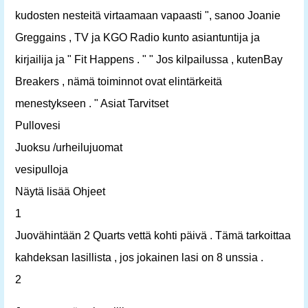
kudosten nesteitä virtaamaan vapaasti ", sanoo Joanie
Greggains , TV ja KGO Radio kunto asiantuntija ja
kirjailija ja " Fit Happens . " " Jos kilpailussa , kutenBay
Breakers , nämä toiminnot ovat elintärkeitä
menestykseen . " Asiat Tarvitset
Pullovesi
Juoksu /urheilujuomat
vesipulloja
Näytä lisää Ohjeet
1
Juovähintään 2 Quarts vettä kohti päivä . Tämä tarkoittaa
kahdeksan lasillista , jos jokainen lasi on 8 unssia .
2