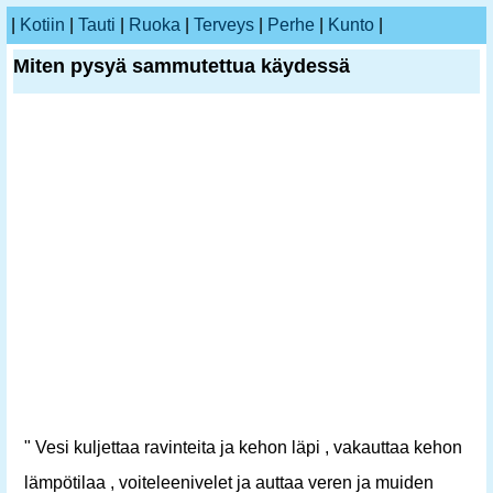
|
Kotiin
|
Tauti
|
Ruoka
|
Terveys
|
Perhe
|
Kunto
|
Miten pysyä sammutettua käydessä
" Vesi kuljettaa ravinteita ja kehon läpi , vakauttaa kehon
lämpötilaa , voiteleenivelet ja auttaa veren ja muiden