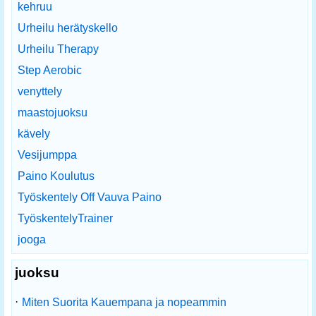
kehruu
Urheilu herätyskello
Urheilu Therapy
Step Aerobic
venyttely
maastojuoksu
kävely
Vesijumppa
Paino Koulutus
Työskentely Off Vauva Paino
TyöskentelyTrainer
jooga
juoksu
·
Miten Suorita Kauempana ja nopeammin