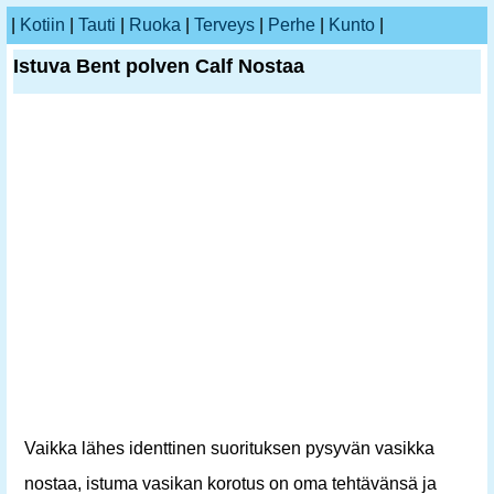
|
Kotiin
|
Tauti
|
Ruoka
|
Terveys
|
Perhe
|
Kunto
|
Istuva Bent polven Calf Nostaa
Vaikka lähes identtinen suorituksen pysyvän vasikka
nostaa, istuma vasikan korotus on oma tehtävänsä ja