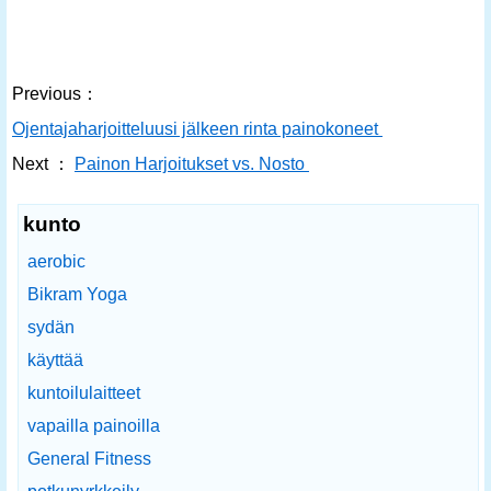
Previous：
Ojentajaharjoitteluusi jälkeen rinta painokoneet
Next ：
Painon Harjoitukset vs. Nosto
kunto
aerobic
Bikram Yoga
sydän
käyttää
kuntoilulaitteet
vapailla painoilla
General Fitness