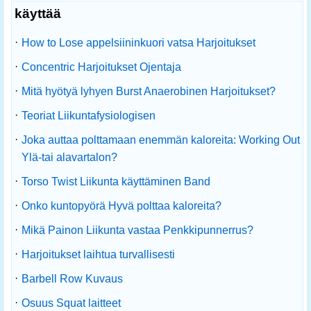
käyttää
·
How to Lose appelsiininkuori vatsa Harjoitukset
·
Concentric Harjoitukset Ojentaja
·
Mitä hyötyä lyhyen Burst Anaerobinen Harjoitukset?
·
Teoriat Liikuntafysiologisen
·
Joka auttaa polttamaan enemmän kaloreita: Working Out
Ylä-tai alavartalon?
·
Torso Twist Liikunta käyttäminen Band
·
Onko kuntopyörä Hyvä polttaa kaloreita?
·
Mikä Painon Liikunta vastaa Penkkipunnerrus?
·
Harjoitukset laihtua turvallisesti
·
Barbell Row Kuvaus
·
Osuus Squat laitteet