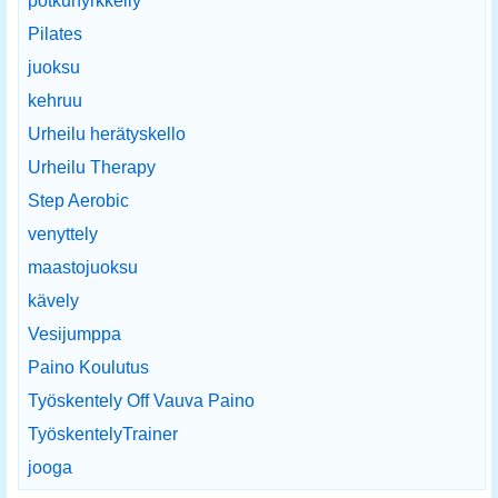
potkunyrkkeily
Pilates
juoksu
kehruu
Urheilu herätyskello
Urheilu Therapy
Step Aerobic
venyttely
maastojuoksu
kävely
Vesijumppa
Paino Koulutus
Työskentely Off Vauva Paino
TyöskentelyTrainer
jooga