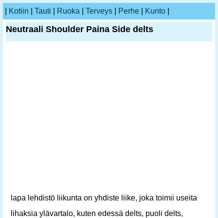
|
Kotiin
|
Tauti
|
Ruoka
|
Terveys
|
Perhe
|
Kunto
|
Neutraali Shoulder Paina Side delts
lapa lehdistö liikunta on yhdiste liike, joka toimii useita
lihaksia ylävartalo, kuten edessä delts, puoli delts,