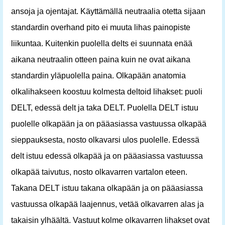
ansoja ja ojentajat. Käyttämällä neutraalia otetta sijaan
standardin overhand pito ei muuta lihas painopiste
liikuntaa. Kuitenkin puolella delts ei suunnata enää
aikana neutraalin otteen paina kuin ne ovat aikana
standardin yläpuolella paina. Olkapään anatomia
olkalihakseen koostuu kolmesta deltoid lihakset: puoli
DELT, edessä delt ja taka DELT. Puolella DELT istuu
puolelle olkapään ja on pääasiassa vastuussa olkapää
sieppauksesta, nosto olkavarsi ulos puolelle. Edessä
delt istuu edessä olkapää ja on pääasiassa vastuussa
olkapää taivutus, nosto olkavarren vartalon eteen.
Takana DELT istuu takana olkapään ja on pääasiassa
vastuussa olkapää laajennus, vetää olkavarren alas ja
takaisin ylhäältä. Vastuut kolme olkavarren lihakset ovat