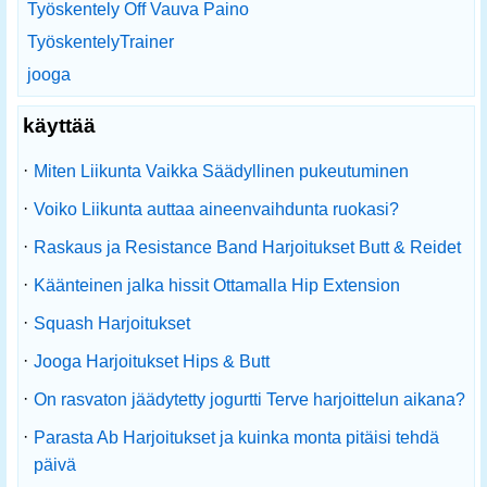
Työskentely Off Vauva Paino
TyöskentelyTrainer
jooga
käyttää
·
Miten Liikunta Vaikka Säädyllinen pukeutuminen
·
Voiko Liikunta auttaa aineenvaihdunta ruokasi?
·
Raskaus ja Resistance Band Harjoitukset Butt & Reidet
·
Käänteinen jalka hissit Ottamalla Hip Extension
·
Squash Harjoitukset
·
Jooga Harjoitukset Hips & Butt
·
On rasvaton jäädytetty jogurtti Terve harjoittelun aikana?
·
Parasta Ab Harjoitukset ja kuinka monta pitäisi tehdä
päivä