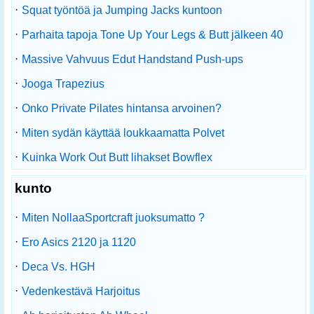
·
Squat työntöä ja Jumping Jacks kuntoon
·
Parhaita tapoja Tone Up Your Legs & Butt jälkeen 40
·
Massive Vahvuus Edut Handstand Push-ups
·
Jooga Trapezius
·
Onko Private Pilates hintansa arvoinen?
·
Miten sydän käyttää loukkaamatta Polvet
·
Kuinka Work Out Butt lihakset Bowflex
kunto
·
Miten NollaaSportcraft juoksumatto ?
·
Ero Asics 2120 ja 1120
·
Deca Vs. HGH
·
Vedenkestävä Harjoitus