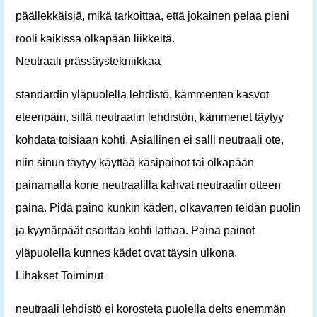
päällekkäisiä, mikä tarkoittaa, että jokainen pelaa pieni
rooli kaikissa olkapään liikkeitä.
Neutraali prässäystekniikkaa
standardin yläpuolella lehdistö, kämmenten kasvot
eteenpäin, sillä neutraalin lehdistön, kämmenet täytyy
kohdata toisiaan kohti. Asiallinen ei salli neutraali ote,
niin sinun täytyy käyttää käsipainot tai olkapään
painamalla kone neutraalilla kahvat neutraalin otteen
paina. Pidä paino kunkin käden, olkavarren teidän puolin
ja kyynärpäät osoittaa kohti lattiaa. Paina painot
yläpuolella kunnes kädet ovat täysin ulkona.
Lihakset Toiminut
neutraali lehdistö ei korosteta puolella delts enemmän