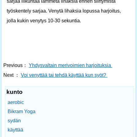
sarjaa liikuntaa lämmetä lihaksia ennen siirtymistä
työskentely sarjaa. Venytä lihaksia lopussa harjoitus,
jolla kukin venytys 10-30 sekuntia.
Previous：
Yhdysvaltain merivoimien harjoituksia
Next ：
Voi venyttää tai tehdä käyttää kun syöt?
kunto
aerobic
Bikram Yoga
sydän
käyttää