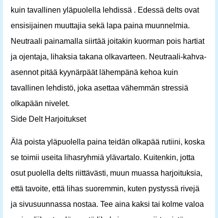
kuin tavallinen yläpuolella lehdissä . Edessä delts ovat
ensisijainen muuttajia sekä lapa paina muunnelmia.
Neutraali painamalla siirtää joitakin kuorman pois hartiat
ja ojentaja, lihaksia takana olkavarteen. Neutraali-kahva-
asennot pitää kyynärpäät lähempänä kehoa kuin
tavallinen lehdistö, joka asettaa vähemmän stressiä
olkapään nivelet.
Side Delt Harjoitukset
Älä poista yläpuolella paina teidän olkapää rutiini, koska
se toimii useita lihasryhmiä ylävartalo. Kuitenkin, jotta
osut puolella delts riittävästi, muun muassa harjoituksia,
että tavoite, että lihas suoremmin, kuten pystyssä rivejä
ja sivusuunnassa nostaa. Tee aina kaksi tai kolme valoa