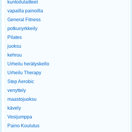
kuntoilulaitteet
vapailla painoilla
General Fitness
potkunyrkkeily
Pilates
juoksu
kehruu
Urheilu herätyskello
Urheilu Therapy
Step Aerobic
venyttely
maastojuoksu
kävely
Vesijumppa
Paino Koulutus