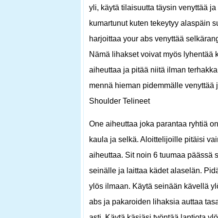
yli, käytä tilaisuutta täysin venyttää 
kumartunut kuten tekeytyy alaspäin su
harjoittaa your abs venyttää selkärang
Nämä lihakset voivat myös lyhentää kun
aiheuttaa ja pitää niitä ilman terhakka.
mennä hieman pidemmälle venyttää j
Shoulder Telineet
One aiheuttaa joka parantaa ryhtiä o
kaula ja selkä. Aloittelijoille pitäisi
aiheuttaa. Sit noin 6 tuumaa päässä se
seinälle ja laittaa kädet alaselän. Pi
ylös ilmaan. Käytä seinään kävellä yl
abs ja pakaroiden lihaksia auttaa tasa
asti. Käytä käsiäsi työntää lantiota y