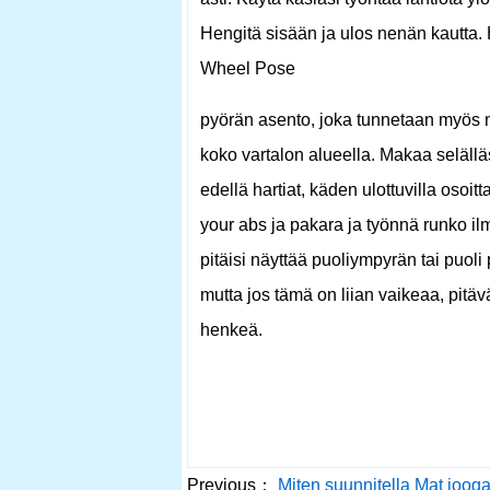
Hengitä sisään ja ulos nenän kautta. Hi
Wheel Pose
pyörän asento, joka tunnetaan myös n
koko vartalon alueella. Makaa selälläsi
edellä hartiat, käden ulottuvilla osoit
your abs ja pakara ja työnnä runko il
pitäisi näyttää puoliympyrän tai puol
mutta jos tämä on liian vaikeaa, pitä
henkeä.
Previous：
Miten suunnitella Mat joog