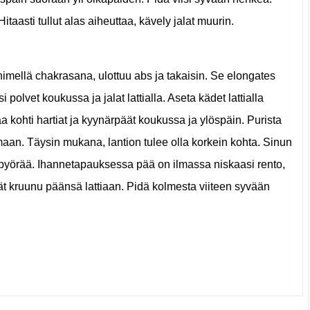
taasti tullut alas aiheuttaa, kävely jalat muurin.
imellä chakrasana, ulottuu abs ja takaisin. Se elongates
 polvet koukussa ja jalat lattialla. Aseta kädet lattialla
taa kohti hartiat ja kyynärpäät koukussa ja ylöspäin. Purista
maan. Täysin mukana, lantion tulee olla korkein kohta. Sinun
i pyörää. Ihannetapauksessa pää on ilmassa niskaasi rento,
vät kruunu päänsä lattiaan. Pidä kolmesta viiteen syvään
a