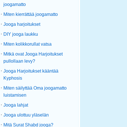
joogamatto
·
Miten kierrättää joogamatto
·
Jooga harjoitukset
·
DIY jooga laukku
·
Miten kolikkorullat vatsa
·
Mitkä ovat Jooga Harjoitukset
pullollaan levy?
·
Jooga Harjoitukset kääntää
Kyphosis
·
Miten säilyttää Oma joogamatto
luistamisen
·
Jooga lahjat
·
Jooga ulottuu yläselän
·
Mitä Surat Shabd jooga?