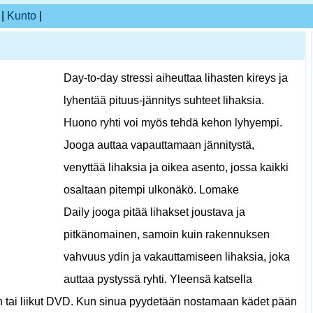
|
Kunto
|
Day-to-day stressi aiheuttaa lihasten kireys ja
lyhentää pituus-jännitys suhteet lihaksia.
Huono ryhti voi myös tehdä kehon lyhyempi.
Jooga auttaa vapauttamaan jännitystä,
venyttää lihaksia ja oikea asento, jossa kaikki
osaltaan pitempi ulkonäkö. Lomake
Daily jooga pitää lihakset joustava ja
pitkänomainen, samoin kuin rakennuksen
vahvuus ydin ja vakauttamiseen lihaksia, joka
auttaa pystyssä ryhti. Yleensä katsella
n tai liikut DVD. Kun sinua pyydetään nostamaan kädet pään