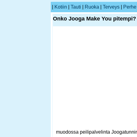
|
Kotiin
|
Tauti
|
Ruoka
|
Terveys
|
Perhe
Onko Jooga Make You pitempi?
muodossa peilipalvelinta Joogatunni