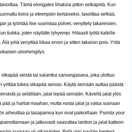
ja tavoittaa. Tämä elongates lihaksia pitkin selkäpiitä. Kun
unnattu koira ja eteenpäin kertaiseksi, tasoittaa selkää,
an ja työntää itse suoristaa polvet, venyttely takareisien.
 tiukka, joten näytätte lyhyempi. Hitaasti työtä kaikille
 Älä yritä venyttää liikaa ensin ja sitten takaisin pois. Yritä
okaisen uloshengitys.
n olkapää seistä tai salamba sarvangasana, joka ulottuu
 vain yrittää tukea olkapää seisoo. Käytä seinään auttaa päästä
inästä ja selällään, jalat lepää seinään. Kävellä jalat ylös
dä pää ja hartiat maahan, mutta nosta jalat ja vatsa suoraan
ös aiheuttaa ja tasapainoa kun ovat paikoillaan. Purista your
painottamaan ja jatkuvasti saavuttaa lantion ja jalat kattoon
löspäin suoraan yli olkapäiden. Pidä viisi syvään henkeä.