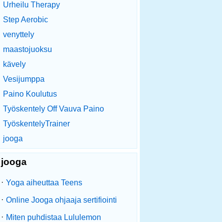
Urheilu Therapy
Step Aerobic
venyttely
maastojuoksu
kävely
Vesijumppa
Paino Koulutus
Työskentely Off Vauva Paino
TyöskentelyTrainer
jooga
jooga
·
Yoga aiheuttaa Teens
·
Online Jooga ohjaaja sertifiointi
·
Miten puhdistaa Lululemon