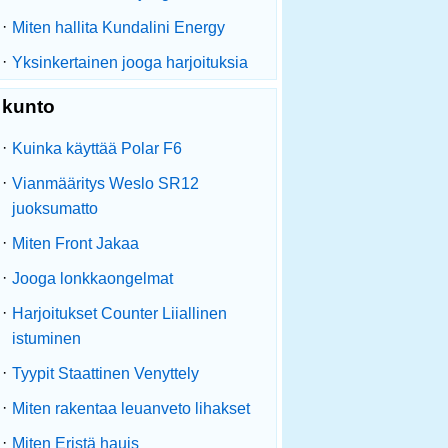
·
Miten hallita Kundalini Energy
·
Yksinkertainen jooga harjoituksia
kunto
·
Kuinka käyttää Polar F6
·
Vianmääritys Weslo SR12
juoksumatto
·
Miten Front Jakaa
·
Jooga lonkkaongelmat
·
Harjoitukset Counter Liiallinen
istuminen
·
Tyypit Staattinen Venyttely
·
Miten rakentaa leuanveto lihakset
·
Miten Eristä hauis