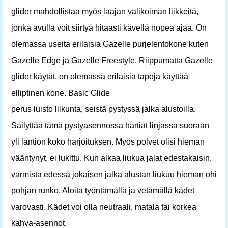
glider mahdollistaa myös laajan valikoiman liikkeitä,
jonka avulla voit siirtyä hitaasti kävellä nopea ajaa. On
olemassa useita erilaisia ​​Gazelle purjelentokone kuten
Gazelle Edge ja Gazelle Freestyle. Riippumatta Gazelle
glider käytät, on olemassa erilaisia ​​tapoja käyttää
elliptinen kone. Basic Glide
perus luisto liikunta, seistä pystyssä jalka alustoilla.
Säilyttää tämä pystyasennossa hartiat linjassa suoraan
yli lantion koko harjoituksen. Myös polvet olisi hieman
vääntynyt, ei lukittu. Kun alkaa liukua jalat edestakaisin,
varmista edessä jokaisen jalka alustan liukuu hieman ohi
pohjan runko. Aloita työntämällä ja vetämällä kädet
varovasti. Kädet voi olla neutraali, matala tai korkea
kahva-asennot.