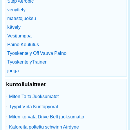
Step Aerobic
venyttely
maastojuoksu
kävely
Vesijumppa
Paino Koulutus
Työskentely Off Vauva Paino
TyöskentelyTrainer
jooga
kuntoilulaitteet
·
Miten Taita Juoksumatot
·
Tyypit Virta Kuntopyörät
·
Miten korvata Drive Belt juoksumatto
·
Kaloreita poltettu schwinn Airdyne