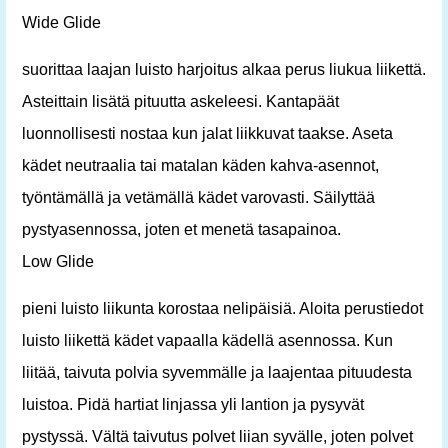
Wide Glide
suorittaa laajan luisto harjoitus alkaa perus liukua liikettä.
Asteittain lisätä pituutta askeleesi. Kantapäät
luonnollisesti nostaa kun jalat liikkuvat taakse. Aseta
kädet neutraalia tai matalan käden kahva-asennot,
työntämällä ja vetämällä kädet varovasti. Säilyttää
pystyasennossa, joten et menetä tasapainoa.
Low Glide
pieni luisto liikunta korostaa nelipäisiä. Aloita perustiedot
luisto liikettä kädet vapaalla kädellä asennossa. Kun
liitää, taivuta polvia syvemmälle ja laajentaa pituudesta
luistoa. Pidä hartiat linjassa yli lantion ja pysyvät
pystyssä. Vältä taivutus polvet liian syvälle, joten polvet