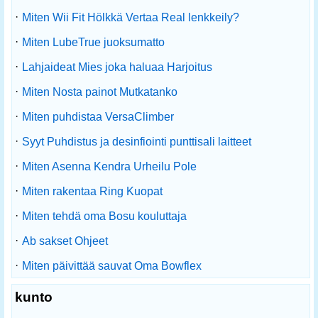
·
Miten Wii Fit Hölkkä Vertaa Real lenkkeily?
·
Miten LubeTrue juoksumatto
·
Lahjaideat Mies joka haluaa Harjoitus
·
Miten Nosta painot Mutkatanko
·
Miten puhdistaa VersaClimber
·
Syyt Puhdistus ja desinfiointi punttisali laitteet
·
Miten Asenna Kendra Urheilu Pole
·
Miten rakentaa Ring Kuopat
·
Miten tehdä oma Bosu kouluttaja
·
Ab sakset Ohjeet
·
Miten päivittää sauvat Oma Bowflex
kunto