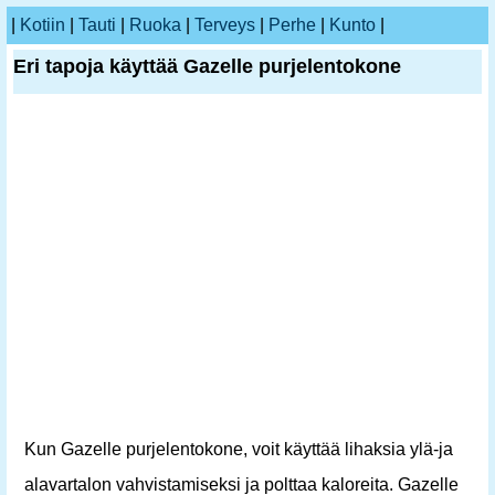
|
Kotiin
|
Tauti
|
Ruoka
|
Terveys
|
Perhe
|
Kunto
|
Eri tapoja käyttää Gazelle purjelentokone
Kun Gazelle purjelentokone, voit käyttää lihaksia ylä-ja
alavartalon vahvistamiseksi ja polttaa kaloreita. Gazelle