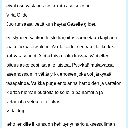
eivät osu vastaan ​​aseita kuin aseita keinu.
Virta Glide
Juo runsaasti vettä kun käytät Gazelle glider.
edistyneen sähkön luisto harjoitus suoritetaan käyttäen
laaja liukua asentoon. Aseta kädet neutraali tai korkea
kahva-asennot. Aloita luisto, joka kasvaa vähitellen
pituus askeleesi laajalle luistoa. Pysykää mukavassa
asennossa niin vältät yli-kierrosten joka voi järkyttää
tasapainoa. Vaikka purjelento anna hartioiden ja vartalon
kiertää hieman puolelta toiselle ja painamalla ja
vetämällä vetoairoin tiukasti.
Virta Jog
teho lenkille liikunta on kehittynyt harjoituksesta ilman