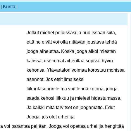
|
Kunto
|
Jotkut miehet peloissasi ja huolissaan siitä,
että ne eivät voi olla riittävän joustava tehdä
jooga aiheuttaa. Koska jooga alkoi miesten
kanssa, useimmat aiheuttaa sopivat hyvin
kehonsa. Ylävartalon voimaa korostuu monissa
asennot. Jos etsit ilmaiseksi
liikuntasuunnitelma voit tehdä kotona, jooga
saada kehosi liikkuu ja mielesi hidastumassa.
Ja kaikki mitä tarvitset on joogamatto. Edut
Jooga, jos olet urheilija
ga voi parantaa peliään. Jooga voi opettaa urheilija hengittää