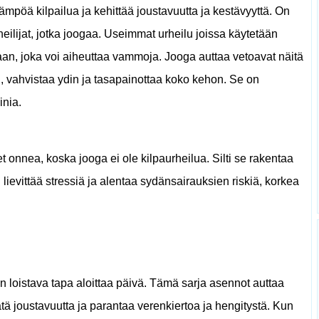
ämpöä kilpailua ja kehittää joustavuutta ja kestävyyttä. On
eilijat, jotka joogaa. Useimmat urheilu joissa käytetään
aan, joka voi aiheuttaa vammoja. Jooga auttaa vetoavat näitä
n, vahvistaa ydin ja tasapainottaa koko kehon. Se on
inia.
let onnea, koska jooga ei ole kilpaurheilua. Silti se rakentaa
 lievittää stressiä ja alentaa sydänsairauksien riskiä, ​​korkea
 loistava tapa aloittaa päivä. Tämä sarja asennot auttaa
tä joustavuutta ja parantaa verenkiertoa ja hengitystä. Kun