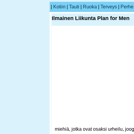
|
Kotiin
|
Tauti
|
Ruoka
|
Terveys
|
Perhe
Ilmainen Liikunta Plan for Men
miehiä, jotka ovat osaksi urheilu, joo