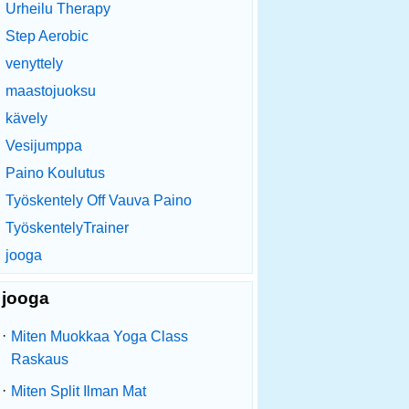
Urheilu Therapy
Step Aerobic
venyttely
maastojuoksu
kävely
Vesijumppa
Paino Koulutus
Työskentely Off Vauva Paino
TyöskentelyTrainer
jooga
jooga
·
Miten Muokkaa Yoga Class
Raskaus
·
Miten Split Ilman Mat