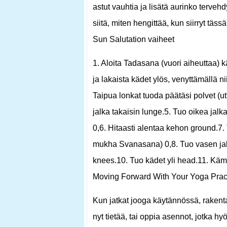
astut vauhtia ja lisätä aurinko terveh
siitä, miten hengittää, kun siirryt täss
Sun Salutation vaiheet
1. Aloita Tadasana (vuori aiheuttaa) 
ja lakaista kädet ylös, venyttämällä n
Taipua lonkat tuoda päätäsi polvet (
jalka takaisin lunge.5. Tuo oikea jal
0,6. Hitaasti alentaa kehon ground.7.
mukha Svanasana) 0,8. Tuo vasen jalk
knees.10. Tuo kädet yli head.11. Kä
Moving Forward With Your Yoga Prac
Kun jatkat jooga käytännössä, raken
nyt tietää, tai oppia asennot, jotka hy