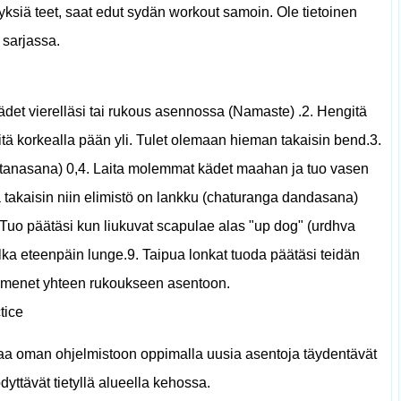
dyksiä teet, saat edut sydän workout samoin. Ole tietoinen
ä sarjassa.
kädet vierelläsi tai rukous asennossa (Namaste) .2. Hengitä
iitä korkealla pään yli. Tulet olemaan hieman takaisin bend.3.
uttanasana) 0,4. Laita molemmat kädet maahan ja tuo vasen
ka takaisin niin elimistö on lankku (chaturanga dandasana)
 Tuo päätäsi kun liukuvat scapulae alas "up dog" (urdhva
a eteenpäin lunge.9. Taipua lonkat tuoda päätäsi teidän
mmenet yhteen rukoukseen asentoon.
tice
taa oman ohjelmistoon oppimalla uusia asentoja täydentävät
ödyttävät tietyllä alueella kehossa.