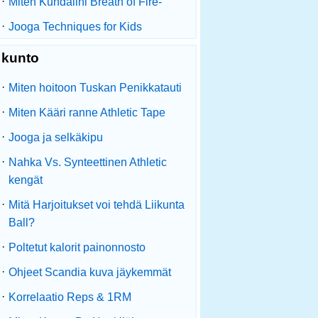
·
Miten Kundalini Breath of Fire-
·
Jooga Techniques for Kids
kunto
·
Miten hoitoon Tuskan Penikkatauti
·
Miten Kääri ranne Athletic Tape
·
Jooga ja selkäkipu
·
Nahka Vs. Synteettinen Athletic
kengät
·
Mitä Harjoitukset voi tehdä Liikunta
Ball?
·
Poltetut kalorit painonnosto
·
Ohjeet Scandia kuva jäykemmät
·
Korrelaatio Reps & 1RM