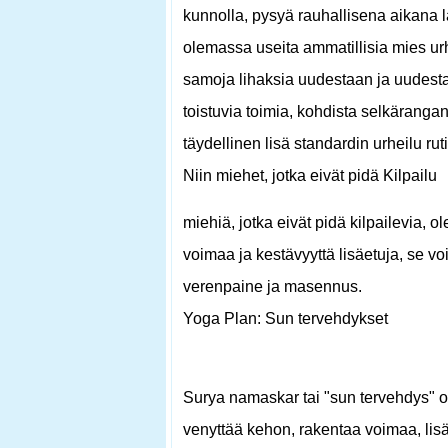
kunnolla, pysyä rauhallisena aikana l
olemassa useita ammatillisia mies urh
samoja lihaksia uudestaan ​​ja uudest
toistuvia toimia, kohdista selkäranga
täydellinen lisä standardin urheilu ruti
Niin miehet, jotka eivät pidä Kilpailu
miehiä, jotka eivät pidä kilpailevia, o
voimaa ja kestävyyttä lisäetuja, se voi
verenpaine ja masennus.
Yoga Plan: Sun tervehdykset
Surya namaskar tai "sun tervehdys" on
venyttää kehon, rakentaa voimaa, lisä