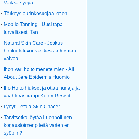
Vaikka syöpä
·
Tärkeys aurinkosuojaa lotion
·
Mobile Tanning - Uusi tapa
turvallisesti Tan
·
Natural Skin Care - Joskus
houkuttelevuus ei kestää hieman
vaivaa
·
Ihon väri hoito menetelmien - All
About Jere Epidermis Huomio
·
Iho Hoito hiukset ja ottaa hunaja ja
vaahterasiirappi Kuten Resepti
·
Lyhyt Tietoja Skin Cnacer
·
Tarvitsetko löytää Luonnollinen
korjaustoimenpiteitä varten eri
syöpiin?