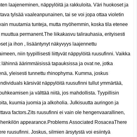
ten laajeneminen, näppylöitä ja rakkuloita. Väri huokoset ja
stava tylsää vaaleanpunainen, tai se voi jopa ottaa violetin
n vain muutamia tunteja, mutta myöhemmin, koska tila etenee
oi muuttua permanent.The liikakasvu talirauhasia, erityisesti
t ja ihon , lisääntynyt näkyvyys laajennettu
een, niin tyypillisesti liittyvät näppylöitä ruusufinni. Vaikka
 lähinnä äärimmäisissä tapauksissa ja ovat ne, jotka
 nenä, yleisesti tunnettu rhinophyma. Kumma, joskus
ndividuals kärsivät näppylöitä ruusufinni tullut ymmärtää,
keamisen ja välttää niitä, jos mahdollista. Tyypillisin
ita, kuumia juomia ja alkoholia. Julkisuutta auringon ja
tava factors.Zits ruusufinni ei vain ole hengenvaarallinen,
ti henkilön appearance.Problems Associated RosaceaThere
e ruusufinni. Joskus, silmien ärsytystä voi esiintyä