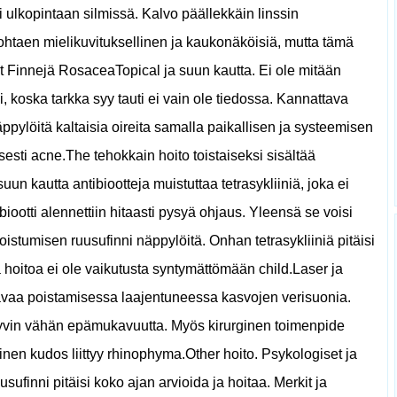
 ulkopintaan silmissä. Kalvo päällekkäin linssin
johtaen mielikuvituksellinen ja kaukonäköisiä, mutta tämä
 Finnejä RosaceaTopical ja suun kautta. Ei ole mitään
, koska tarkka syy tauti ei vain ole tiedossa. Kannattava
ylöitä kaltaisia ​​oireita samalla paikallisen ja systeemisen
sesti acne.The tehokkain hoito toistaiseksi sisältää
suun kautta antibiootteja muistuttaa tetrasykliiniä, joka ei
biootti alennettiin hitaasti pysyä ohjaus. Yleensä se voisi
oistumisen ruusufinni näppylöitä. Onhan tetrasykliiniä pitäisi
hoitoa ei ole vaikutusta syntymättömään child.Laser ja
ttavaa poistamisessa laajentuneessa kasvojen verisuonia.
hyvin vähän epämukavuutta. Myös kirurginen toimenpide
nen kudos liittyy rhinophyma.Other hoito. Psykologiset ja
usufinni pitäisi koko ajan arvioida ja hoitaa. Merkit ja