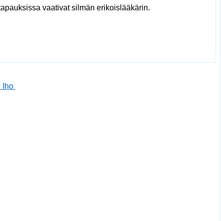
tapauksissa vaativat silmän erikoislääkärin.
i Iho