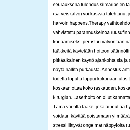
seurauksena tulehdus silmäripsien tai
(sarveiskalvo) voi kasvaa tulehtunut 
harvoin happens.Therapy vaihtoehdot
vahvistettu parannuskeinoa ruusufinni
korjaamiseksi perustuu valvontaan näpp
lääkkeitä käytetään hoitoon säännölli
pitkäaikainen käyttö ajankohtaisia ​​ja 
näytä hallita purkausta. Annostus anti
todella lopulta loppui kokonaan ulos t
koskaan ottaa koko raskauden, koska 
kirurgian. Laserhoito on ollut kanna
Tämä voi olla lääke, joka aiheuttaa 
voidaan käyttää poistamaan ylimääräi
stressi liittyvät ongelmat näppylöitä ru