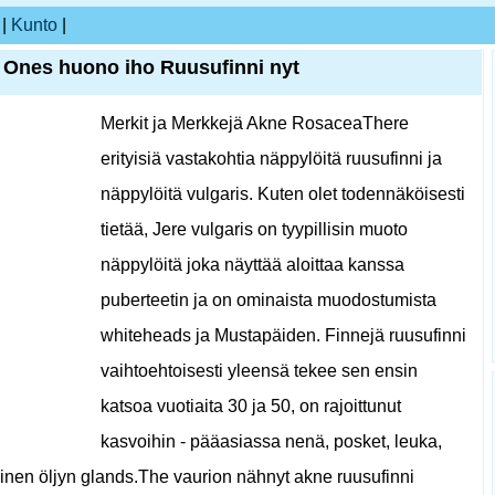
|
Kunto
|
Ones huono iho Ruusufinni nyt
Merkit ja Merkkejä Akne RosaceaThere
erityisiä vastakohtia näppylöitä ruusufinni ja
näppylöitä vulgaris. Kuten olet todennäköisesti
tietää, Jere vulgaris on tyypillisin muoto
näppylöitä joka näyttää aloittaa kanssa
puberteetin ja on ominaista muodostumista
whiteheads ja Mustapäiden. Finnejä ruusufinni
vaihtoehtoisesti yleensä tekee sen ensin
katsoa vuotiaita 30 ja 50, on rajoittunut
kasvoihin - pääasiassa nenä, posket, leuka,
tiivinen öljyn glands.The vaurion nähnyt akne ruusufinni