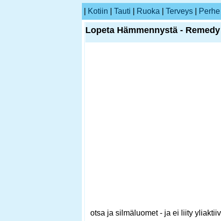
|
Kotiin
|
Tauti
|
Ruoka
|
Terveys
|
Perhe
Lopeta Hämmennystä - Remedy 
otsa ja silmäluomet - ja ei liity yliak