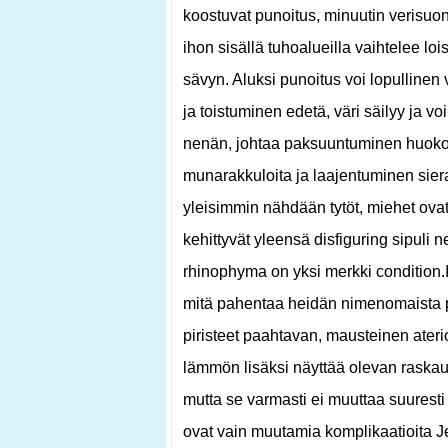
koostuvat punoitus, minuutin verisuon
ihon sisällä tuhoalueilla vaihtelee loi
sävyn. Aluksi punoitus voi lopulline
ja toistuminen edetä, väri säilyy ja v
nenän, johtaa paksuuntuminen huokose
munarakkuloita ja laajentuminen sieraim
yleisimmin nähdään tytöt, miehet ovat
kehittyvät yleensä disfiguring sipuli
rhinophyma on yksi merkki condition.I
mitä pahentaa heidän nimenomaista puh
piristeet paahtavan, mausteinen aterio
lämmön lisäksi näyttää olevan raskaut
mutta se varmasti ei muuttaa suures
ovat vain muutamia komplikaatioita Jer