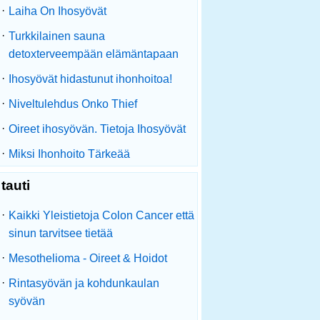
·
Laiha On Ihosyövät
·
Turkkilainen sauna
detoxterveempään elämäntapaan
·
Ihosyövät hidastunut ihonhoitoa!
·
Niveltulehdus Onko Thief
·
Oireet ihosyövän. Tietoja Ihosyövät
·
Miksi Ihonhoito Tärkeää
tauti
·
Kaikki Yleistietoja Colon Cancer että
sinun tarvitsee tietää
·
Mesothelioma - Oireet & Hoidot
·
Rintasyövän ja kohdunkaulan
syövän