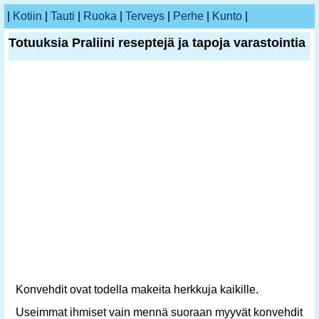
|
Kotiin
|
Tauti
|
Ruoka
|
Terveys
|
Perhe
|
Kunto
|
Totuuksia Praliini reseptejä ja tapoja varastointia
Konvehdit ovat todella makeita herkkuja kaikille.
Useimmat ihmiset vain mennä suoraan myyvät konvehdit