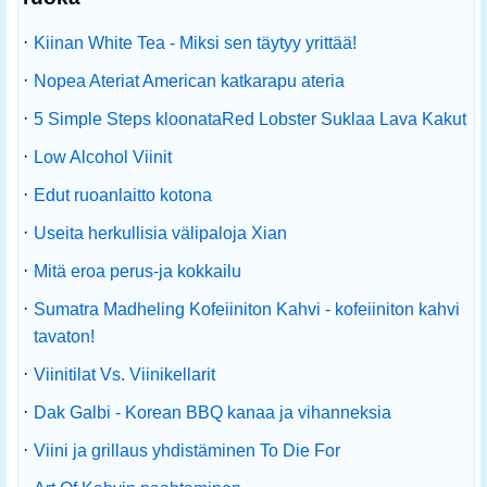
·
Kiinan White Tea - Miksi sen täytyy yrittää!
·
Nopea Ateriat American katkarapu ateria
·
5 Simple Steps kloonataRed Lobster Suklaa Lava Kakut
·
Low Alcohol Viinit
·
Edut ruoanlaitto kotona
·
Useita herkullisia välipaloja Xian
·
Mitä eroa perus-ja kokkailu
·
Sumatra Madheling Kofeiiniton Kahvi - kofeiiniton kahvi
tavaton!
·
Viinitilat Vs. Viinikellarit
·
Dak Galbi - Korean BBQ kanaa ja vihanneksia
·
Viini ja grillaus yhdistäminen To Die For