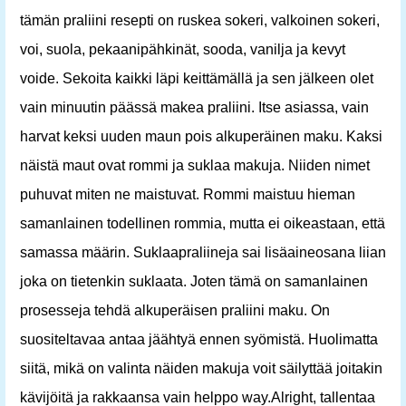
tämän praliini resepti on ruskea sokeri, valkoinen sokeri,
voi, suola, pekaanipähkinät, sooda, vanilja ja kevyt
voide. Sekoita kaikki läpi keittämällä ja sen jälkeen olet
vain minuutin päässä makea praliini. Itse asiassa, vain
harvat keksi uuden maun pois alkuperäinen maku. Kaksi
näistä maut ovat rommi ja suklaa makuja. Niiden nimet
puhuvat miten ne maistuvat. Rommi maistuu hieman
samanlainen todellinen rommia, mutta ei oikeastaan, että
samassa määrin. Suklaapraliineja sai lisäaineosana liian
joka on tietenkin suklaata. Joten tämä on samanlainen
prosesseja tehdä alkuperäisen praliini maku. On
suositeltavaa antaa jäähtyä ennen syömistä. Huolimatta
siitä, mikä on valinta näiden makuja voit säilyttää joitakin
kävijöitä ja rakkaansa vain helppo way.Alright, tallentaa