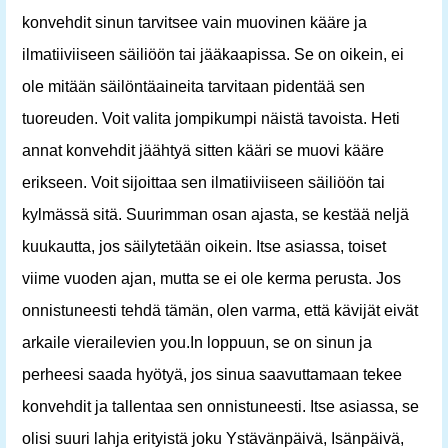
konvehdit sinun tarvitsee vain muovinen kääre ja
ilmatiiviiseen säiliöön tai jääkaapissa. Se on oikein, ei
ole mitään säilöntäaineita tarvitaan pidentää sen
tuoreuden. Voit valita jompikumpi näistä tavoista. Heti
annat konvehdit jäähtyä sitten kääri se muovi kääre
erikseen. Voit sijoittaa sen ilmatiiviiseen säiliöön tai
kylmässä sitä. Suurimman osan ajasta, se kestää neljä
kuukautta, jos säilytetään oikein. Itse asiassa, toiset
viime vuoden ajan, mutta se ei ole kerma perusta. Jos
onnistuneesti tehdä tämän, olen varma, että kävijät eivät
arkaile vierailevien you.In loppuun, se on sinun ja
perheesi saada hyötyä, jos sinua saavuttamaan tekee
konvehdit ja tallentaa sen onnistuneesti. Itse asiassa, se
olisi suuri lahja erityistä joku Ystävänpäivä, Isänpäivä,