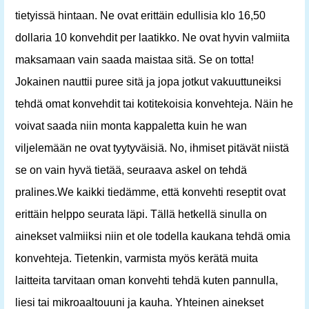
tietyissä hintaan. Ne ovat erittäin edullisia klo 16,50
dollaria 10 konvehdit per laatikko. Ne ovat hyvin valmiita
maksamaan vain saada maistaa sitä. Se on totta!
Jokainen nauttii puree sitä ja jopa jotkut vakuuttuneiksi
tehdä omat konvehdit tai kotitekoisia konvehteja. Näin he
voivat saada niin monta kappaletta kuin he wan
viljelemään ne ovat tyytyväisiä. No, ihmiset pitävät niistä
se on vain hyvä tietää, seuraava askel on tehdä
pralines.We kaikki tiedämme, että konvehti reseptit ovat
erittäin helppo seurata läpi. Tällä hetkellä sinulla on
ainekset valmiiksi niin et ole todella kaukana tehdä omia
konvehteja. Tietenkin, varmista myös kerätä muita
laitteita tarvitaan oman konvehti tehdä kuten pannulla,
liesi tai mikroaaltouuni ja kauha. Yhteinen ainekset