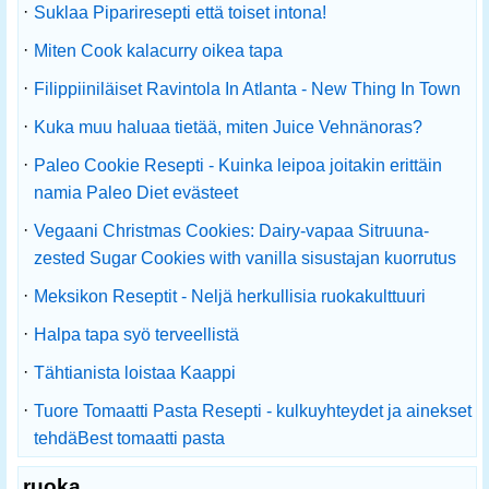
·
Suklaa Pipariresepti että toiset intona!
·
Miten Cook kalacurry oikea tapa
·
Filippiiniläiset Ravintola In Atlanta - New Thing In Town
·
Kuka muu haluaa tietää, miten Juice Vehnänoras?
·
Paleo Cookie Resepti - Kuinka leipoa joitakin erittäin
namia Paleo Diet evästeet
·
Vegaani Christmas Cookies: Dairy-vapaa Sitruuna-
zested Sugar Cookies with vanilla sisustajan kuorrutus
·
Meksikon Reseptit - Neljä herkullisia ruokakulttuuri
·
Halpa tapa syö terveellistä
·
Tähtianista loistaa Kaappi
·
Tuore Tomaatti Pasta Resepti - kulkuyhteydet ja ainekset
tehdäBest tomaatti pasta
ruoka