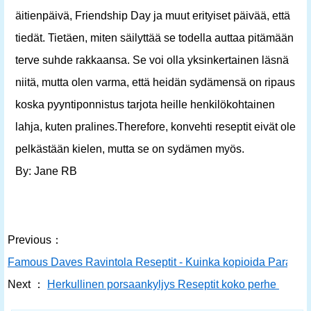
äitienpäivä, Friendship Day ja muut erityiset päivää, että
tiedät. Tietäen, miten säilyttää se todella auttaa pitämään
terve suhde rakkaansa. Se voi olla yksinkertainen läsnä
niitä, mutta olen varma, että heidän sydämensä on ripaus
koska pyyntiponnistus tarjota heille henkilökohtainen
lahja, kuten pralines.Therefore, konvehti reseptit eivät ole
pelkästään kielen, mutta se on sydämen myös.
By: Jane RB
Previous：
Famous Daves Ravintola Reseptit - Kuinka kopioida Paras
Next ：
Herkullinen porsaankyljys Reseptit koko perhe