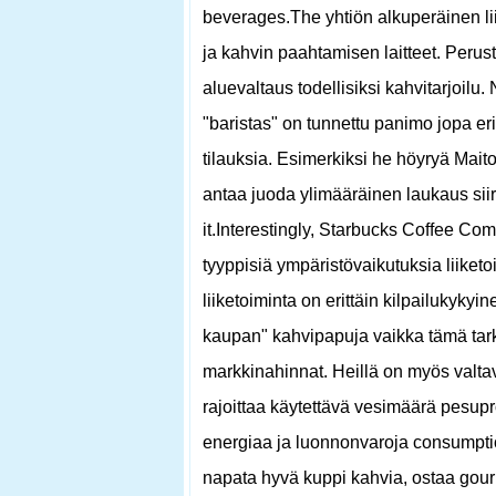
beverages.The yhtiön alkuperäinen li
ja kahvin paahtamisen laitteet. Perust
aluevaltaus todellisiksi kahvitarjoilu
"baristas" on tunnettu panimo jopa eri
tilauksia. Esimerkiksi he höyryä Mait
antaa juoda ylimääräinen laukaus siir
it.Interestingly, Starbucks Coffee Com
tyyppisiä ympäristövaikutuksia liike
liiketoiminta on erittäin kilpailukykyi
kaupan" kahvipapuja vaikka tämä tar
markkinahinnat. Heillä on myös valtava
rajoittaa käytettävä vesimäärä pesup
energiaa ja luonnonvaroja consumpt
napata hyvä kuppi kahvia, ostaa gourm