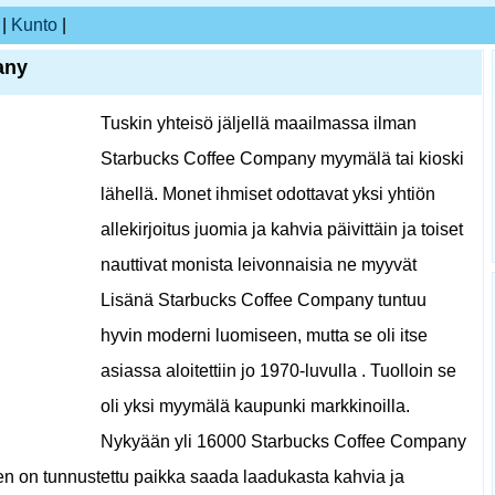
|
Kunto
|
any
Tuskin yhteisö jäljellä maailmassa ilman
Starbucks Coffee Company myymälä tai kioski
lähellä. Monet ihmiset odottavat yksi yhtiön
allekirjoitus juomia ja kahvia päivittäin ja toiset
nauttivat monista leivonnaisia ​​ne myyvät
Lisänä Starbucks Coffee Company tuntuu
hyvin moderni luomiseen, mutta se oli itse
asiassa aloitettiin jo 1970-luvulla . Tuolloin se
oli yksi myymälä kaupunki markkinoilla.
Nykyään yli 16000 Starbucks Coffee Company
n on tunnustettu paikka saada laadukasta kahvia ja