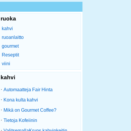
ruoka
kahvi
ruoanlaitto
gourmet
Reseptit
viini
kahvi
·
Automaatteja Fair Hinta
·
Kona kulta kahvi
·
Mikä on Gourmet Coffee?
·
Tietoja Kofeiinin
·
ValitsemallaKrups kahvinkeitin