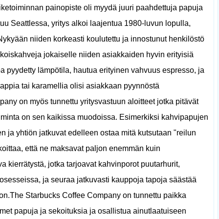
iketoiminnan painopiste oli myydä juuri paahdettuja papuja
uu Seattlessa, yritys alkoi laajentua 1980-luvun lopulla,
. Nykyään niiden korkeasti koulutettu ja innostunut henkilöstö
koiskahveja jokaiselle niiden asiakkaiden hyvin erityisiä
oa pyydetty lämpötila, hautua erityinen vahvuus espresso, ja
appia tai karamellia olisi asiakkaan pyynnöstä
pany on myös tunnettu yritysvastuun aloitteet jotka pitävät
toiminta on sen kaikissa muodoissa. Esimerkiksi kahvipapujen
nen ja yhtiön jatkuvat edelleen ostaa mitä kutsutaan "reilun
koittaa, että ne maksavat paljon enemmän kuin
 kierrätystä, jotka tarjoavat kahvinporot puutarhurit,
rosesseissa, ja seuraa jatkuvasti kauppoja tapoja säästää
ion.The Starbucks Coffee Company on tunnettu paikka
et papuja ja sekoituksia ja osallistua ainutlaatuiseen