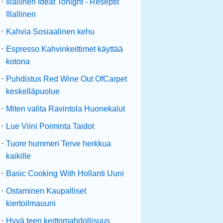
·
Illallinen Ideat Tonight - Reseptit
Illallinen
·
Kahvia Sosiaalinen kehu
·
Espresso Kahvinkeittimet käyttää
kotona
·
Puhdistus Red Wine Out OfCarpet
keskelläpuolue
·
Miten valita Ravintola Huonekalut
·
Lue Viini Poiminta Taidot
·
Tuore hummeri Terve herkkua
kaikille
·
Basic Cooking With Hollanti Uuni
·
Ostaminen Kaupalliset
kiertoilmauuni
·
Hyvä teen keittomahdollisuus