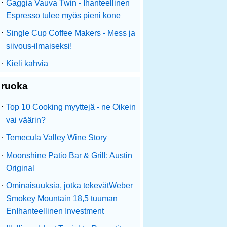
·
Gaggia Vauva Twin - Ihanteellinen
Espresso tulee myös pieni kone
·
Single Cup Coffee Makers - Mess ja
siivous-ilmaiseksi!
·
Kieli kahvia
ruoka
·
Top 10 Cooking myyttejä - ne Oikein
vai väärin?
·
Temecula Valley Wine Story
·
Moonshine Patio Bar & Grill: Austin
Original
·
Ominaisuuksia, jotka tekevätWeber
Smokey Mountain 18,5 tuuman
EnIhanteellinen Investment