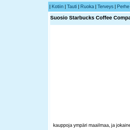
|
Kotiin
|
Tauti
|
Ruoka
|
Terveys
|
Perhe
Suosio Starbucks Coffee Comp
kauppoja ympäri maailmaa, ja jokaine