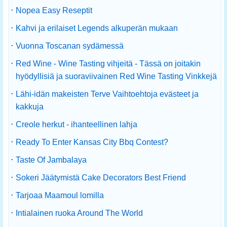
·
Nopea Easy Reseptit
·
Kahvi ja erilaiset Legends alkuperän mukaan
·
Vuonna Toscanan sydämessä
·
Red Wine - Wine Tasting vihjeitä - Tässä on joitakin
hyödyllisiä ja suoraviivainen Red Wine Tasting Vinkkejä
·
Lähi-idän makeisten Terve Vaihtoehtoja evästeet ja
kakkuja
·
Creole herkut - ihanteellinen lahja
·
Ready To Enter Kansas City Bbq Contest?
·
Taste Of Jambalaya
·
Sokeri Jäätymistä Cake Decorators Best Friend
·
Tarjoaa Maamoul lomilla
·
Intialainen ruoka Around The World