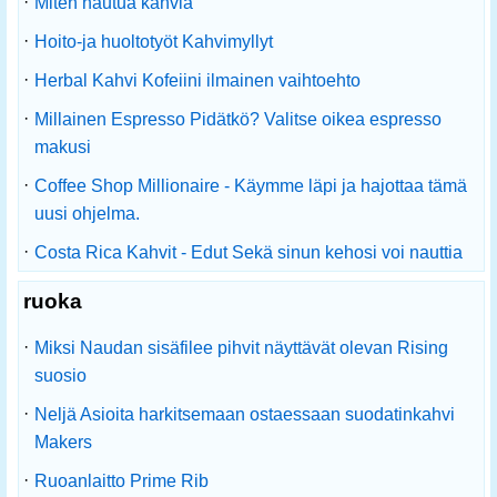
·
Miten hautua kahvia
·
Hoito-ja huoltotyöt Kahvimyllyt
·
Herbal Kahvi Kofeiini ilmainen vaihtoehto
·
Millainen Espresso Pidätkö? Valitse oikea espresso
makusi
·
Coffee Shop Millionaire - Käymme läpi ja hajottaa tämä
uusi ohjelma.
·
Costa Rica Kahvit - Edut Sekä sinun kehosi voi nauttia
ruoka
·
Miksi Naudan sisäfilee pihvit näyttävät olevan Rising
suosio
·
Neljä Asioita harkitsemaan ostaessaan suodatinkahvi
Makers
·
Ruoanlaitto Prime Rib