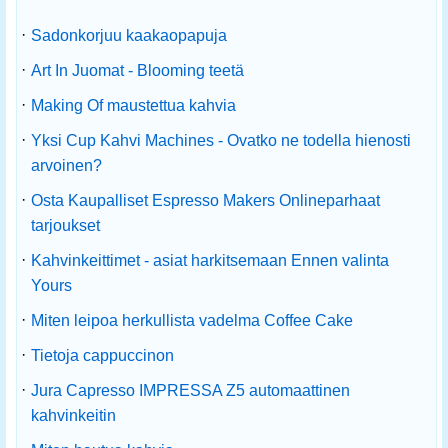
·
Sadonkorjuu kaakaopapuja
·
Art In Juomat - Blooming teetä
·
Making Of maustettua kahvia
·
Yksi Cup Kahvi Machines - Ovatko ne todella hienosti
arvoinen?
·
Osta Kaupalliset Espresso Makers Onlineparhaat
tarjoukset
·
Kahvinkeittimet - asiat harkitsemaan Ennen valinta
Yours
·
Miten leipoa herkullista vadelma Coffee Cake
·
Tietoja cappuccinon
·
Jura Capresso IMPRESSA Z5 automaattinen
kahvinkeitin