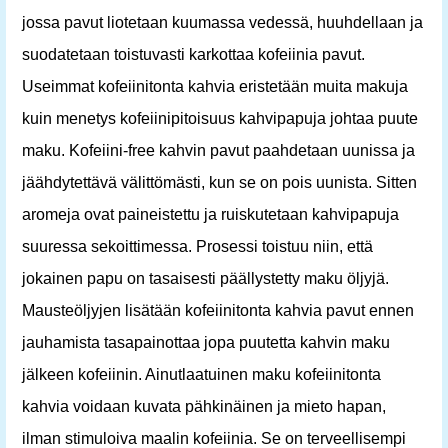
jossa pavut liotetaan kuumassa vedessä, huuhdellaan ja
suodatetaan toistuvasti karkottaa kofeiinia pavut.
Useimmat kofeiinitonta kahvia eristetään muita makuja
kuin menetys kofeiinipitoisuus kahvipapuja johtaa puute
maku. Kofeiini-free kahvin pavut paahdetaan uunissa ja
jäähdytettävä välittömästi, kun se on pois uunista. Sitten
aromeja ovat paineistettu ja ruiskutetaan kahvipapuja
suuressa sekoittimessa. Prosessi toistuu niin, että
jokainen papu on tasaisesti päällystetty maku öljyjä.
Mausteöljyjen lisätään kofeiinitonta kahvia pavut ennen
jauhamista tasapainottaa jopa puutetta kahvin maku
jälkeen kofeiinin. Ainutlaatuinen maku kofeiinitonta
kahvia voidaan kuvata pähkinäinen ja mieto hapan,
ilman stimuloiva maalin kofeiinia. Se on terveellisempi