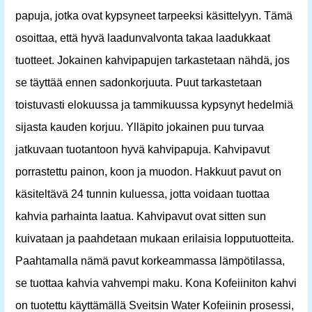
papuja, jotka ovat kypsyneet tarpeeksi käsittelyyn. Tämä
osoittaa, että hyvä laadunvalvonta takaa laadukkaat
tuotteet. Jokainen kahvipapujen tarkastetaan nähdä, jos
se täyttää ennen sadonkorjuuta. Puut tarkastetaan
toistuvasti elokuussa ja tammikuussa kypsynyt hedelmiä
sijasta kauden korjuu. Ylläpito jokainen puu turvaa
jatkuvaan tuotantoon hyvä kahvipapuja. Kahvipavut
porrastettu painon, koon ja muodon. Hakkuut pavut on
käsiteltävä 24 tunnin kuluessa, jotta voidaan tuottaa
kahvia parhainta laatua. Kahvipavut ovat sitten sun
kuivataan ja paahdetaan mukaan erilaisia ​​lopputuotteita.
Paahtamalla nämä pavut korkeammassa lämpötilassa,
se tuottaa kahvia vahvempi maku. Kona Kofeiiniton kahvi
on tuotettu käyttämällä Sveitsin Water Kofeiinin prosessi,