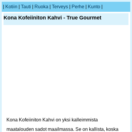
|
Kotiin
|
Tauti
|
Ruoka
|
Terveys
|
Perhe
|
Kunto
|
Kona Kofeiiniton Kahvi - True Gourmet
Kona Kofeiiniton Kahvi on yksi kalleimmista
maatalouden sadot maailmassa. Se on kallista, koska