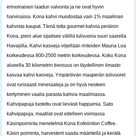
erinomaisen laadun valvonta ja ne ovat hyvin
harvinaisia. Kona kahvi muodostaa vain 1% maailman
kahvista kaupat. Tämä totta gourmet kahvia peräisin
Kona, pieni alue sijaitsee välillä tulivuoria suuri saarella
Havaijilla. Kahvi kasveja viljellään rinteiden Mauna Loa
korkeudessa 800-2500 metrin korkeudessa. Koko Kona
alueella 30 kilometrin tieosuus on täydellinen ilmasto
kasvaa kahvi kasveja. Ympäröivän maaperän tulivuoret
ovat runsaasti mineraaleja ja on hyvä nesteen
kertyminen vaalia parasta kahvia maailmassa.
Kahvipapuja tuotettu ovat lievästi happamia. Sato
kahvipapuja, maatilat ovat edelleen voimassa
Käsinpoiminta menetelmä Kona Kofeiiniton Coffee.
Käsin poiminta, harvesterit saada määritellä ja kerätä