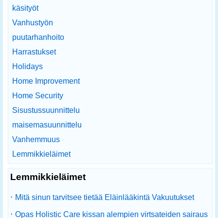
käsityöt
Vanhustyön
puutarhanhoito
Harrastukset
Holidays
Home Improvement
Home Security
Sisustussuunnittelu
maisemasuunnittelu
Vanhemmuus
Lemmikkieläimet
Lemmikkieläimet
·
Mitä sinun tarvitsee tietää Eläinlääkintä Vakuutukset
·
Opas Holistic Care kissan alempien virtsateiden sairaus