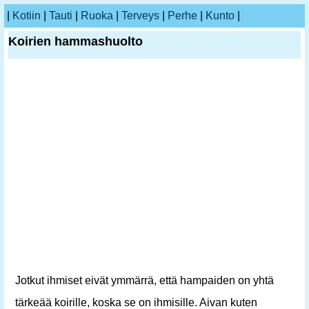
|
Kotiin
|
Tauti
|
Ruoka
|
Terveys
|
Perhe
|
Kunto
|
Koirien hammashuolto
Jotkut ihmiset eivät ymmärrä, että hampaiden on yhtä
tärkeää koirille, koska se on ihmisille. Aivan kuten