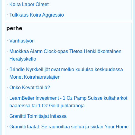
·
Koira Labor Oireet
·
Tulkkaus Koira Aggressio
perhe
·
Vanhustyön
·
Muokkaa Alarm Clock-opas Tietoa Henkilökohtainen
Herätyskello
·
Brindle Nyrkkeilijät ovat melko kuuluisa keskuudessa
Monet Koiraharrastajien
·
Onko Kevät täällä?
·
LearnBetter Investment - 1 Oz Pamp Suisse kultaharkot
baareissa tai 1 Oz Gold juhlarahoja
·
Graniitti Toimittajat Intiassa
·
Graniitti laatat: Se rauhoittaa sielua ja sydän Your Home