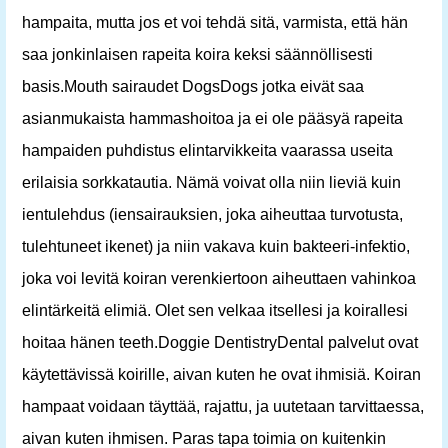
hampaita, mutta jos et voi tehdä sitä, varmista, että hän
saa jonkinlaisen rapeita koira keksi säännöllisesti
basis.Mouth sairaudet DogsDogs jotka eivät saa
asianmukaista hammashoitoa ja ei ole pääsyä rapeita
hampaiden puhdistus elintarvikkeita vaarassa useita
erilaisia ​​sorkkatautia. Nämä voivat olla niin lieviä kuin
ientulehdus (iensairauksien, joka aiheuttaa turvotusta,
tulehtuneet ikenet) ja niin vakava kuin bakteeri-infektio,
joka voi levitä koiran verenkiertoon aiheuttaen vahinkoa
elintärkeitä elimiä. Olet sen velkaa itsellesi ja koirallesi
hoitaa hänen teeth.Doggie DentistryDental palvelut ovat
käytettävissä koirille, aivan kuten he ovat ihmisiä. Koiran
hampaat voidaan täyttää, rajattu, ja uutetaan tarvittaessa,
aivan kuten ihmisen. Paras tapa toimia on kuitenkin