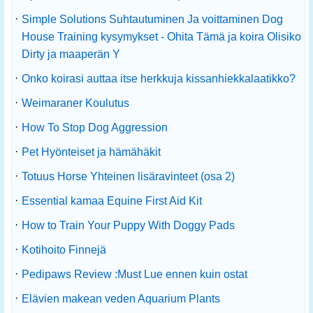
·
Simple Solutions Suhtautuminen Ja voittaminen Dog
House Training kysymykset - Ohita Tämä ja koira Olisiko
Dirty ja maaperän Y
·
Onko koirasi auttaa itse herkkuja kissanhiekkalaatikko?
·
Weimaraner Koulutus
·
How To Stop Dog Aggression
·
Pet Hyönteiset ja hämähäkit
·
Totuus Horse Yhteinen lisäravinteet (osa 2)
·
Essential kamaa Equine First Aid Kit
·
How to Train Your Puppy With Doggy Pads
·
Kotihoito Finnejä
·
Pedipaws Review :Must Lue ennen kuin ostat
·
Elävien makean veden Aquarium Plants