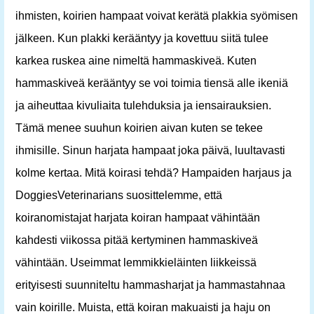
ihmisten, koirien hampaat voivat kerätä plakkia syömisen
jälkeen. Kun plakki kerääntyy ja kovettuu siitä tulee
karkea ruskea aine nimeltä hammaskiveä. Kuten
hammaskiveä kerääntyy se voi toimia tiensä alle ikeniä
ja aiheuttaa kivuliaita tulehduksia ja iensairauksien.
Tämä menee suuhun koirien aivan kuten se tekee
ihmisille. Sinun harjata hampaat joka päivä, luultavasti
kolme kertaa. Mitä koirasi tehdä? Hampaiden harjaus ja
DoggiesVeterinarians suosittelemme, että
koiranomistajat harjata koiran hampaat vähintään
kahdesti viikossa pitää kertyminen hammaskiveä
vähintään. Useimmat lemmikkieläinten liikkeissä
erityisesti suunniteltu hammasharjat ja hammastahnaa
vain koirille. Muista, että koiran makuaisti ja haju on