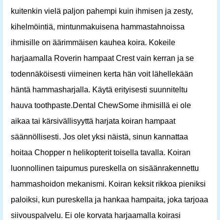
kuitenkin vielä paljon pahempi kuin ihmisen ja zesty,
kihelmöintiä, mintunmakuisena hammastahnoissa
ihmisille on äärimmäisen kauhea koira. Kokeile
harjaamalla Roverin hampaat Crest vain kerran ja se
todennäköisesti viimeinen kerta hän voit lähellekään
häntä hammasharjalla. Käytä erityisesti suunniteltu
hauva toothpaste.Dental ChewSome ihmisillä ei ole
aikaa tai kärsivällisyyttä harjata koiran hampaat
säännöllisesti. Jos olet yksi näistä, sinun kannattaa
hoitaa Chopper n helikopterit toisella tavalla. Koiran
luonnollinen taipumus pureskella on sisäänrakennettu
hammashoidon mekanismi. Koiran keksit rikkoa pieniksi
paloiksi, kun pureskella ja hankaa hampaita, joka tarjoaa
siivouspalvelu. Ei ole korvata harjaamalla koirasi