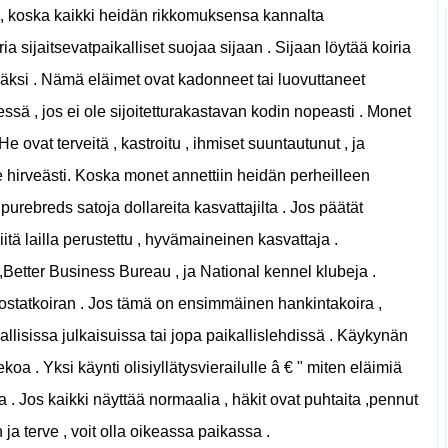
no , koska kaikki heidän rikkomuksensa kannalta
ia sijaitsevatpaikalliset suojaa sijaan . Sijaan löytää koiria
väksi . Nämä eläimet ovat kadonneet tai luovuttaneet
ä , jos ei ole sijoitetturakastavan kodin nopeasti . Monet
He ovat terveitä , kastroitu , ihmiset suuntautunut , ja
 hirveästi. Koska monet annettiin heidän perheilleen
a purebreds satoja dollareita kasvattajilta . Jos päätät
iitä lailla perustettu , hyvämaineinen kasvattaja .
Better Business Bureau , ja National kennel klubeja .
ostatkoiran . Jos tämä on ensimmäinen hankintakoira ,
pallisissa julkaisuissa tai jopa paikallislehdissä . Käykynän
oa . Yksi käynti olisiyllätysvierailulle â € " miten eläimiä
a . Jos kaikki näyttää normaalia , häkit ovat puhtaita ,pennut
 ja terve , voit olla oikeassa paikassa .