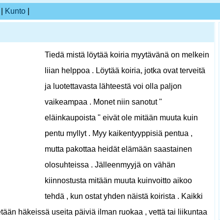
|
Kunto
|
Tiedä mistä löytää koiria myytävänä on melkein
liian helppoa . Löytää koiria, jotka ovat terveitä
ja luotettavasta lähteestä voi olla paljon
vaikeampaa . Monet niin sanotut "
eläinkaupoista " eivät ole mitään muuta kuin
pentu myllyt . Myy kaikentyyppisiä pentua ,
mutta pakottaa heidät elämään saastainen
olosuhteissa . Jälleenmyyjä on vähän
kiinnostusta mitään muuta kuinvoitto aikoo
tehdä , kun ostat yhden näistä koirista . Kaikki
tään häkeissä useita päiviä ilman ruokaa , vettä tai liikuntaa