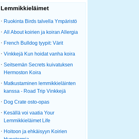
Lemmikkieläimet
·
Ruokinta Birds talvella Ympäristö
·
All About koirien ja koiran Allergia
·
French Bulldog tyypit: Värit
·
Vinkkejä Kun hoidat vanha koira
·
Seitsemän Secrets kuivatuksen
Hermoston Koira
·
Matkustaminen lemmikkieläinten
kanssa - Road Trip Vinkkejä
·
Dog Crate osto-opas
·
Kesällä voi vaatia Your
Lemmikkieläimet Life
·
Hoitoon ja ehkäisyyn Koirien