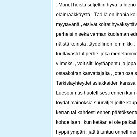
. Monet heistä suljettiin hyvä ja hie
eläinrääkkäystä . Täällä on ihania koir
myytävänä , etsivät koirat hyväksyttä
perheisiin sekä varman kuoleman edess
näistä koirista ,täydellinen lemmikki . 
luultavasti tuliperhe, joka menetämme
viimeksi , voit silti löytääpentu ja jop
ostaakoiran kasvattajalta , joten osa s
Tarkistayhteydet asiakkaiden kanssa ,
Luesopimus huolellisesti ennen kuin 
löydät mainoksia suurviljelijöille kau
kerran tai kahdesti ennen päätöksentek
kohdellaan , kun ketään ei ole paikall
hyppii ympäri , jaäiti tuntuu onnellinen