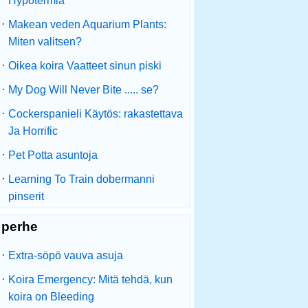
Hypotermia
·
Makean veden Aquarium Plants:
Miten valitsen?
·
Oikea koira Vaatteet sinun piski
·
My Dog Will Never Bite ..... se?
·
Cockerspanieli Käytös: rakastettava
Ja Horrific
·
Pet Potta asuntoja
·
Learning To Train dobermanni
pinserit
perhe
·
Extra-söpö vauva asuja
·
Koira Emergency: Mitä tehdä, kun
koira on Bleeding