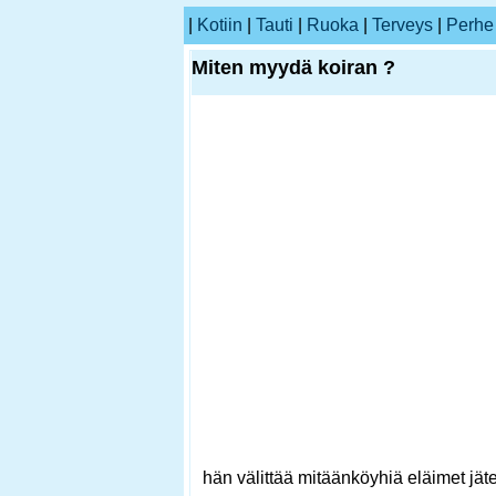
|
Kotiin
|
Tauti
|
Ruoka
|
Terveys
|
Perhe
Miten myydä koiran ?
hän välittää mitäänköyhiä eläimet jäte