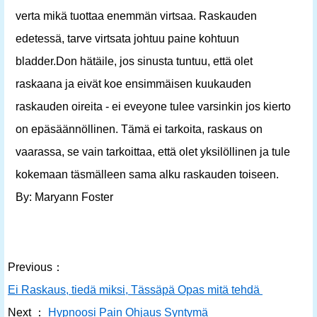
verta mikä tuottaa enemmän virtsaa. Raskauden
edetessä, tarve virtsata johtuu paine kohtuun
bladder.Don hätäile, jos sinusta tuntuu, että olet
raskaana ja eivät koe ensimmäisen kuukauden
raskauden oireita - ei eveyone tulee varsinkin jos kierto
on epäsäännöllinen. Tämä ei tarkoita, raskaus on
vaarassa, se vain tarkoittaa, että olet yksilöllinen ja tule
kokemaan täsmälleen sama alku raskauden toiseen.
By: Maryann Foster
Previous：
Ei Raskaus, tiedä miksi, Tässäpä Opas mitä tehdä
Next ：
Hypnoosi Pain Ohjaus Syntymä