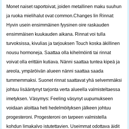
Monet naiset raportoivat, joiden metallinen maku suuhun
ja ruoka mielihalut ovat common.Changes Iin Rinnat:
Hyvin usein ensimmäinen fyysinen oire raskauden
ensimmäisen kuukauden aikana. Rinnat voi tulla
turvoksissa, kivulias ja tarjouksen Touch koska äkillinen
nousu hormoneja. Saattaa olla kihelmöinti tai rinnat
voivat olla erittäin kutiava. Nänni saattaa tuntea kipeä ja
areola, ympäröivän alueen nänni saattaa saada
tummemmaksi. Suonet rinnat saattavat yhä selvemmäksi
johtuu lisääntynyt tarjonta verta alueella valmisteltaessa
imetyksen. Väsymys: Feeling väsynyt uupumukseen
voidaan aloittaa heti hedelmöityksen jälkeen johtuu
progesteroni. Progesteroni on tarpeen valmistella
kohdun limakalvo istutettavien. Useimmat odottava äidit