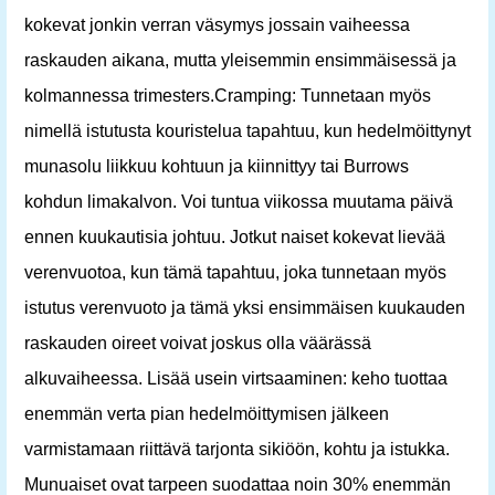
kokevat jonkin verran väsymys jossain vaiheessa
raskauden aikana, mutta yleisemmin ensimmäisessä ja
kolmannessa trimesters.Cramping: Tunnetaan myös
nimellä istutusta kouristelua tapahtuu, kun hedelmöittynyt
munasolu liikkuu kohtuun ja kiinnittyy tai Burrows
kohdun limakalvon. Voi tuntua viikossa muutama päivä
ennen kuukautisia johtuu. Jotkut naiset kokevat lievää
verenvuotoa, kun tämä tapahtuu, joka tunnetaan myös
istutus verenvuoto ja tämä yksi ensimmäisen kuukauden
raskauden oireet voivat joskus olla väärässä
alkuvaiheessa. Lisää usein virtsaaminen: keho tuottaa
enemmän verta pian hedelmöittymisen jälkeen
varmistamaan riittävä tarjonta sikiöön, kohtu ja istukka.
Munuaiset ovat tarpeen suodattaa noin 30% enemmän