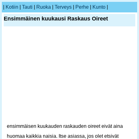
|
Kotiin
|
Tauti
|
Ruoka
|
Terveys
|
Perhe
|
Kunto
|
Ensimmäinen kuukausi Raskaus Oireet
ensimmäisen kuukauden raskauden oireet eivät aina
huomaa kaikkia naisia. Itse asiassa, jos olet etsivät