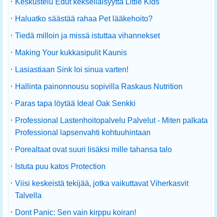
·
Keskustelu Edut kekseliäisyyttä Little Kids
·
Haluatko säästää rahaa Pet lääkehoito?
·
Tiedä milloin ja missä istuttaa vihannekset
·
Making Your kukkasipulit Kaunis
·
Lasiastiaan Sink loi sinua varten!
·
Hallinta painonnousu sopivilla Raskaus Nutrition
·
Paras tapa löytää Ideal Oak Senkki
·
Professional Lastenhoitopalvelu Palvelut - Miten palkata
Professional lapsenvahti kohtuuhintaan
·
Porealtaat ovat suuri lisäksi mille tahansa talo
·
Istuta puu katos Protection
·
Viisi keskeistä tekijää, jotka vaikuttavat Viherkasvit
Talvella
·
Dont Panic: Sen vain kirppu koiran!