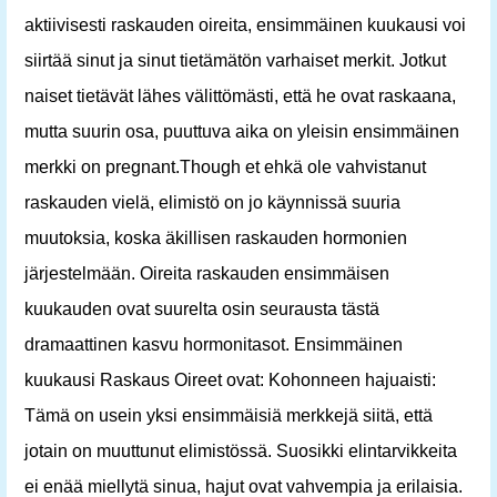
aktiivisesti raskauden oireita, ensimmäinen kuukausi voi
siirtää sinut ja sinut tietämätön varhaiset merkit. Jotkut
naiset tietävät lähes välittömästi, että he ovat raskaana,
mutta suurin osa, puuttuva aika on yleisin ensimmäinen
merkki on pregnant.Though et ehkä ole vahvistanut
raskauden vielä, elimistö on jo käynnissä suuria
muutoksia, koska äkillisen raskauden hormonien
järjestelmään. Oireita raskauden ensimmäisen
kuukauden ovat suurelta osin seurausta tästä
dramaattinen kasvu hormonitasot. Ensimmäinen
kuukausi Raskaus Oireet ovat: Kohonneen hajuaisti:
Tämä on usein yksi ensimmäisiä merkkejä siitä, että
jotain on muuttunut elimistössä. Suosikki elintarvikkeita
ei enää miellytä sinua, hajut ovat vahvempia ja erilaisia.