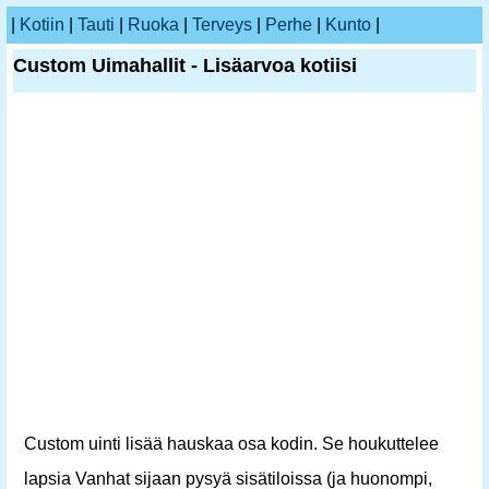
|
Kotiin
|
Tauti
|
Ruoka
|
Terveys
|
Perhe
|
Kunto
|
Custom Uimahallit - Lisäarvoa kotiisi
Custom uinti lisää hauskaa osa kodin. Se houkuttelee
lapsia Vanhat sijaan pysyä sisätiloissa (ja huonompi,