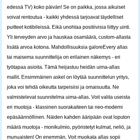
edessä TV) koko päivän! Se on paikka, jossa aikuiset
voivat rentoutua - kaikki yhdessä tarjoavat täydelliset
puitteet kotibileissä. Eikä unohtaa positiivisia liittyy uinti.
Yli terveyden arvo ja hauskaa osamäärä, custom-allasta
lisätä arvoa kotona. Mahdollisuuksia galoreEvery allas
tai maisema suunnittelija on erilainen näkemys - eri
työtapaa asioita. Tämä heijastuu heidän uima-allas
mallit. Ensimmäinen askel on löytää suunnittelun yritys,
joka voi tehdä oikeutta tarpeisiisi ja omaisuutta. Ne
valmistelevat suunnitelma uima-allas. Voit valita useista
eri muotoja - klassinen suorakaiteen tai neo-moderni
epäsäännöllinen. Näiden kahden ääripään ovat loputon
määrä muotoja - monikulmio, pyöristetyt kulmat, neliö, ja
munuaisten! On enemmän. Voit muokata allas sopii