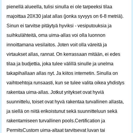
pienellä alueella, tulisi sinulla ei ole tarpeeksi tilaa
majoittaa 20X30 jalat allas (jonka syvyys on 6-8 metriä).
Sinun ei tarvitse pitäytyä hyviksi - vesiputouksia ja
suihkulähteitä, oma uima-allas voi olla luonnon
innoittamana vesilaitos. Joten voit olla väreitä ja
virtaukset allas, rannat. On kerrassaan mitään, ei edes
tilaa ja budjettia, joka tulee välillä sinulle ja unelma
takapihallaan allas nyt. Ja kiitos internetin. Sinulla on
vaihtoehtoja runsaasti, kun se tulee valita oikea yhdistys
rakentaa uima-allas. Jotkut yritykset ovat hyviä
suunnittelu, toiset ovat hyvä rakentaa turvallinen allasta,
ja siellä on niitä erikoistunut sekä suunnitteluun sekä
rakentamiseen turvallinen pools.Certification ja
PermitsCustom uima-altaat tarvitsevat luvan tai