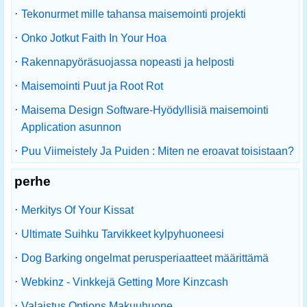
·
Tekonurmet mille tahansa maisemointi projekti
·
Onko Jotkut Faith In Your Hoa
·
Rakennapyöräsuojassa nopeasti ja helposti
·
Maisemointi Puut ja Root Rot
·
Maisema Design Software-Hyödyllisiä maisemointi
Application asunnon
·
Puu Viimeistely Ja Puiden : Miten ne eroavat toisistaan?
perhe
·
Merkitys Of Your Kissat
·
Ultimate Suihku Tarvikkeet kylpyhuoneesi
·
Dog Barking ongelmat perusperiaatteet määrittämä
·
Webkinz - Vinkkejä Getting More Kinzcash
·
Valaistus Options Makuuhuone