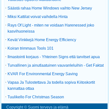
·
Säästä rahaa Home Windows vaihto New Jersey
·
Miksi Kattilat voivat vaihdella Hinta
·
Rays Of Light - miten ne voidaan Harenessed joko
kasvihuoneissa
·
Kevät Vinkkejä Home Energy Efficiency
·
Koiran trimmaus Tools 101
·
Ilmastointi korjaus - Yhteinen Signs että tarvitset apua
·
Turvallinen ja ainutlaatuinen vauvanleluihin - Get Faktat
·
KVAR For Environmental Energy Saving
·
Vapaa Ja Tulostettava Ja todella sopiva Kiitoskortit
kannattaa ottaa
·
Tuulikello For Christmas Season
Copyright © Suomi terveys ja elämä