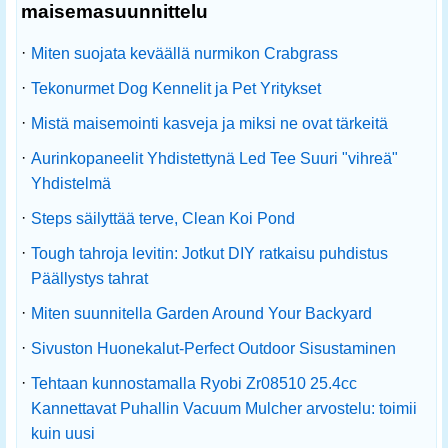
maisemasuunnittelu
·
Miten suojata keväällä nurmikon Crabgrass
·
Tekonurmet Dog Kennelit ja Pet Yritykset
·
Mistä maisemointi kasveja ja miksi ne ovat tärkeitä
·
Aurinkopaneelit Yhdistettynä Led Tee Suuri "vihreä"
Yhdistelmä
·
Steps säilyttää terve, Clean Koi Pond
·
Tough tahroja levitin: Jotkut DIY ratkaisu puhdistus
Päällystys tahrat
·
Miten suunnitella Garden Around Your Backyard
·
Sivuston Huonekalut-Perfect Outdoor Sisustaminen
·
Tehtaan kunnostamalla Ryobi Zr08510 25.4cc
Kannettavat Puhallin Vacuum Mulcher arvostelu: toimii
kuin uusi