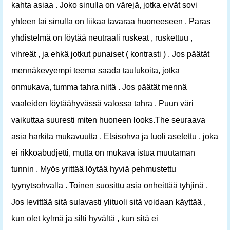
kahta asiaa . Joko sinulla on värejä, jotka eivät sovi
yhteen tai sinulla on liikaa tavaraa huoneeseen . Paras
yhdistelmä on löytää neutraali ruskeat , ruskettuu ,
vihreät , ja ehkä jotkut punaiset ( kontrasti ) . Jos päätät
mennäkevyempi teema saada taulukoita, jotka
onmukava, tumma tahra niitä . Jos päätät mennä
vaaleiden löytäähyvässä valossa tahra . Puun väri
vaikuttaa suuresti miten huoneen looks.The seuraava
asia harkita mukavuutta . Etsisohva ja tuoli asetettu , joka
ei rikkoabudjetti, mutta on mukava istua muutaman
tunnin . Myös yrittää löytää hyviä pehmustettu
tyynytsohvalla . Toinen suosittu asia onheittää tyhjinä .
Jos levittää sitä sulavasti ylituoli sitä voidaan käyttää ,
kun olet kylmä ja silti hyvältä , kun sitä ei