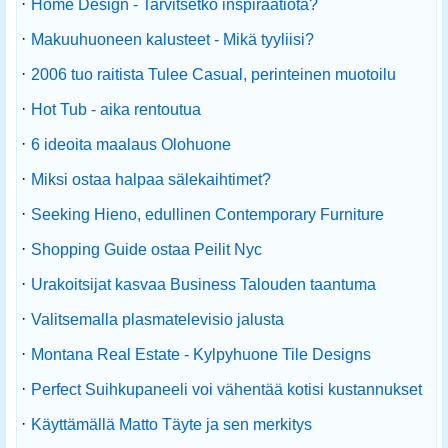
·
Home Design - Tarvitsetko inspiraatiota?
·
Makuuhuoneen kalusteet - Mikä tyyliisi?
·
2006 tuo raitista Tulee Casual, perinteinen muotoilu
·
Hot Tub - aika rentoutua
·
6 ideoita maalaus Olohuone
·
Miksi ostaa halpaa sälekaihtimet?
·
Seeking Hieno, edullinen Contemporary Furniture
·
Shopping Guide ostaa Peilit Nyc
·
Urakoitsijat kasvaa Business Talouden taantuma
·
Valitsemalla plasmatelevisio jalusta
·
Montana Real Estate - Kylpyhuone Tile Designs
·
Perfect Suihkupaneeli voi vähentää kotisi kustannukset
·
Käyttämällä Matto Täyte ja sen merkitys