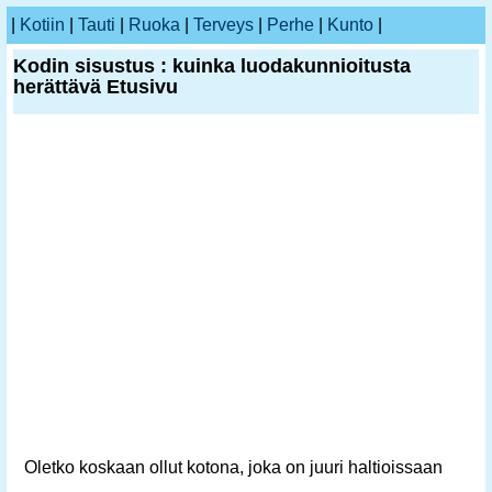
|
Kotiin
|
Tauti
|
Ruoka
|
Terveys
|
Perhe
|
Kunto
|
Kodin sisustus : kuinka luodakunnioitusta
herättävä Etusivu
Oletko koskaan ollut kotona, joka on juuri haltioissaan