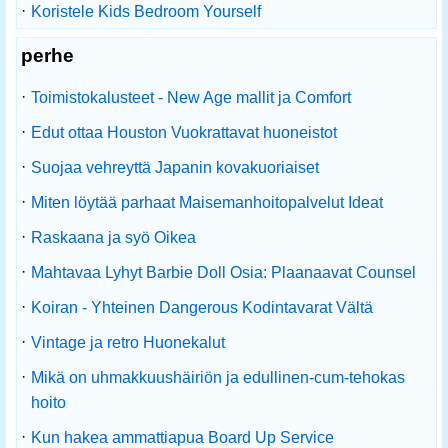
·
Koristele Kids Bedroom Yourself
perhe
·
Toimistokalusteet - New Age mallit ja Comfort
·
Edut ottaa Houston Vuokrattavat huoneistot
·
Suojaa vehreyttä Japanin kovakuoriaiset
·
Miten löytää parhaat Maisemanhoitopalvelut Ideat
·
Raskaana ja syö Oikea
·
Mahtavaa Lyhyt Barbie Doll Osia: Plaanaavat Counsel
·
Koiran - Yhteinen Dangerous Kodintavarat Vältä
·
Vintage ja retro Huonekalut
·
Mikä on uhmakkuushäiriön ja edullinen-cum-tehokas
hoito
·
Kun hakea ammattiapua Board Up Service