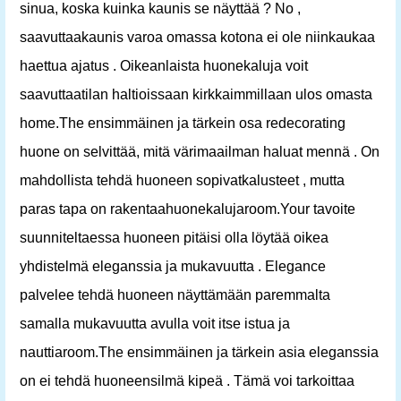
sinua, koska kuinka kaunis se näyttää ? No ,
saavuttaakaunis varoa omassa kotona ei ole niinkaukaa
haettua ajatus . Oikeanlaista huonekaluja voit
saavuttaatilan haltioissaan kirkkaimmillaan ulos omasta
home.The ensimmäinen ja tärkein osa redecorating
huone on selvittää, mitä värimaailman haluat mennä . On
mahdollista tehdä huoneen sopivatkalusteet , mutta
paras tapa on rakentaahuonekalujaroom.Your tavoite
suunniteltaessa huoneen pitäisi olla löytää oikea
yhdistelmä eleganssia ja mukavuutta . Elegance
palvelee tehdä huoneen näyttämään paremmalta
samalla mukavuutta avulla voit itse istua ja
nauttiaroom.The ensimmäinen ja tärkein asia eleganssia
on ei tehdä huoneensilmä kipeä . Tämä voi tarkoittaa