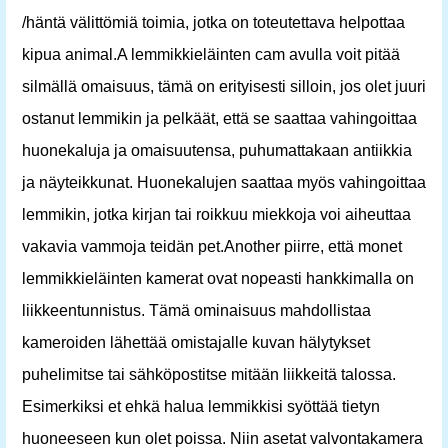
/häntä välittömiä toimia, jotka on toteutettava helpottaa
kipua animal.A lemmikkieläinten cam avulla voit pitää
silmällä omaisuus, tämä on erityisesti silloin, jos olet juuri
ostanut lemmikin ja pelkäät, että se saattaa vahingoittaa
huonekaluja ja omaisuutensa, puhumattakaan antiikkia
ja näyteikkunat. Huonekalujen saattaa myös vahingoittaa
lemmikin, jotka kirjan tai roikkuu miekkoja voi aiheuttaa
vakavia vammoja teidän pet.Another piirre, että monet
lemmikkieläinten kamerat ovat nopeasti hankkimalla on
liikkeentunnistus. Tämä ominaisuus mahdollistaa
kameroiden lähettää omistajalle kuvan hälytykset
puhelimitse tai sähköpostitse mitään liikkeitä talossa.
Esimerkiksi et ehkä halua lemmikkisi syöttää tietyn
huoneeseen kun olet poissa. Niin asetat valvontakamera