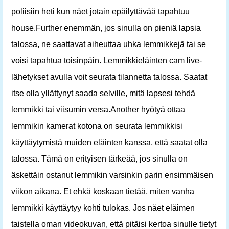
poliisiin heti kun näet jotain epäilyttävää tapahtuu
house.Further enemmän, jos sinulla on pieniä lapsia
talossa, ne saattavat aiheuttaa uhka lemmikkejä tai se
voisi tapahtua toisinpäin. Lemmikkieläinten cam live-
lähetykset avulla voit seurata tilannetta talossa. Saatat
itse olla yllättynyt saada selville, mitä lapsesi tehdä
lemmikki tai viisumin versa.Another hyötyä ottaa
lemmikin kamerat kotona on seurata lemmikkisi
käyttäytymistä muiden eläinten kanssa, että saatat olla
talossa. Tämä on erityisen tärkeää, jos sinulla on
äskettäin ostanut lemmikin varsinkin parin ensimmäisen
viikon aikana. Et ehkä koskaan tietää, miten vanha
lemmikki käyttäytyy kohti tulokas. Jos näet eläimen
taistella oman videokuvan, että pitäisi kertoa sinulle tietyt