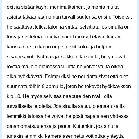
exit ja sisäänkäynti monimutkainen, ja monia muita
asioita takaamaan oman turvallisuutensa ensin. Toiseksi,
he saattavat tutkia talon ja yrittää selvittää, jos sinulla on
turvajärjestelmä, kuinka monet ihmiset elävät teidän
kanssanne, mikä on nopein exit kotoa ja helpoin
sisäänkäynti. Kolmas ja kaikkein tärkeintä, he yrittävät
löytää malleja elämässäsi, jotta ne voivat valita oikea
aika hyökkäystä. Esimerkiksi he noudattaisivat että olet
suunnata töihin 8 aamulla, joten he tekevät hyökkäyksen
klo 10. He myös selvittää naapureiden malli olla
turvallisella puolella. Jos sinulla sattuu olemaan kallis
lemmikki talossa he voivat helposti napata sen yhdessä
oman omaisuutensa ja paeta. Kuitenkin, jos sinulla
ainakin lemmikki kamera asennettu voit ottaa yhteyttä