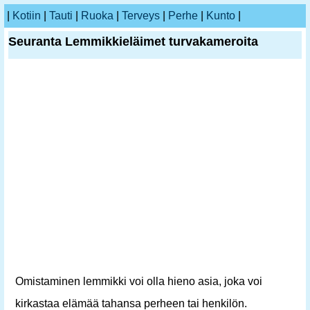
|
Kotiin
|
Tauti
|
Ruoka
|
Terveys
|
Perhe
|
Kunto
|
Seuranta Lemmikkieläimet turvakameroita
Omistaminen lemmikki voi olla hieno asia, joka voi
kirkastaa elämää tahansa perheen tai henkilön.