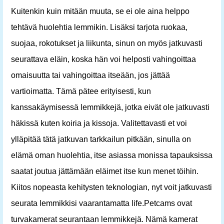
Kuitenkin kuin mitään muuta, se ei ole aina helppo
tehtävä huolehtia lemmikin. Lisäksi tarjota ruokaa,
suojaa, rokotukset ja liikunta, sinun on myös jatkuvasti
seurattava eläin, koska hän voi helposti vahingoittaa
omaisuutta tai vahingoittaa itseään, jos jättää
vartioimatta. Tämä pätee erityisesti, kun
kanssakäymisessä lemmikkejä, jotka eivät ole jatkuvasti
häkissä kuten koiria ja kissoja. Valitettavasti et voi
ylläpitää tätä jatkuvan tarkkailun pitkään, sinulla on
elämä oman huolehtia, itse asiassa monissa tapauksissa
saatat joutua jättämään eläimet itse kun menet töihin.
Kiitos nopeasta kehitysten teknologian, nyt voit jatkuvasti
seurata lemmikkisi vaarantamatta life.Petcams ovat
turvakamerat seurantaan lemmikkejä. Nämä kamerat