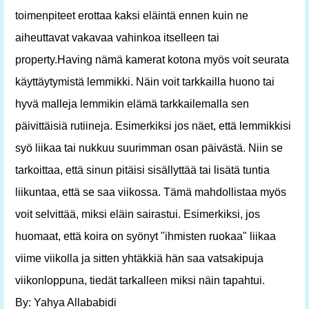
toimenpiteet erottaa kaksi eläintä ennen kuin ne
aiheuttavat vakavaa vahinkoa itselleen tai
property.Having nämä kamerat kotona myös voit seurata
käyttäytymistä lemmikki. Näin voit tarkkailla huono tai
hyvä malleja lemmikin elämä tarkkailemalla sen
päivittäisiä rutiineja. Esimerkiksi jos näet, että lemmikkisi
syö liikaa tai nukkuu suurimman osan päivästä. Niin se
tarkoittaa, että sinun pitäisi sisällyttää tai lisätä tuntia
liikuntaa, että se saa viikossa. Tämä mahdollistaa myös
voit selvittää, miksi eläin sairastui. Esimerkiksi, jos
huomaat, että koira on syönyt "ihmisten ruokaa" liikaa
viime viikolla ja sitten yhtäkkiä hän saa vatsakipuja
viikonloppuna, tiedät tarkalleen miksi näin tapahtui.
By: Yahya Allababidi