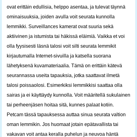
ovat erittäin edullisia, helppo asentaa, ja tulevat täynnä
ominaisuuksia, joiden avulla voit seurata kunnolla
lemmikki. Surveillances kamerat ovat suuria sekä
aktiivinen ja istumista tai häkissä eläimiä. Vaikka et voi
olla fyysisesti läsnä talosi voit silti seurata lemmikit
kirjautumalla Internet-sivuilla ja katsella suorana
lähetyksenä kuvamateriaalia. Tämä on erittäin kätevä
seurannassa useita tapauksia, jotka saattavat ilmetä
talosi poissaolosi. Esimerkiksi lemmikkisi saattaa olla
sairas ja ei käyttäydy kunnolla. Voit määritellä sukulainen
tai perheenjäsen hoitaa sitä, kunnes palaat kotiin.
Petcam tässä tapauksessa auttaa sinua seurata valtion
oman lemmikin. Jos huomaat jotain epätavallista tai
vakavan voit antaa keralla puhelun ja neuvoa häntä