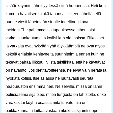
sisäänkäynnin läheisyydessä siinä huoneessa. Heti kun
kamera havaitsee minkä tahansa liikkeen lähellä, että
huone viesti lähetetään sinulle todellinen kuva
incident.The pahimmassa tapauksessa aiheuttaisi
varkaita tunkeutumalla kotiisi kun olet poissa. Rikolliset
ja varkaita ovat nykyään yhä älykkäämpiä ne ovat myös
keksiä erilaisia ​​kehittyneitä suunnitelmia ennen kuin ne
tekevät pahaa liikkuu. Niistä taktiikkaa, että he käyttävät
on havainto. Jos olet tavoitteensa, he eivät vain herätä ja
hyökätä kotiisi. Itse asiassa he luultavasti seurata
naapuruston ensimmäinen. Ne selville, missä on lähin
poliisiasema sijaitsee, miten tungosta on lähistöltä, onko
varakas tai köyhä osassa, mitä turvatoimia on
paikkakunnalla laittaa vastaan ​​rikoksia, sijainti nopein