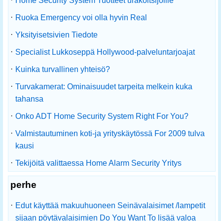
Home Security System Tuotteet urakoitsijoille
·
Ruoka Emergency voi olla hyvin Real
·
Yksityisetsivien Tiedote
·
Specialist Lukkoseppä Hollywood-palveluntarjoajat
·
Kuinka turvallinen yhteisö?
·
Turvakamerat: Ominaisuudet tarpeita melkein kuka
tahansa
·
Onko ADT Home Security System Right For You?
·
Valmistautuminen koti-ja yrityskäytössä For 2009 tulva
kausi
·
Tekijöitä valittaessa Home Alarm Security Yritys
perhe
·
Edut käyttää makuuhuoneen Seinävalaisimet /lampetit
sijaan pöytävalaisimien Do You Want To lisää valoa