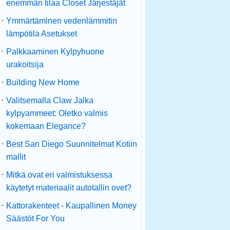
enemmän tilaa Closet Järjestäjät
·
Ymmärtäminen vedenlämmitin
lämpötila Asetukset
·
Palkkaaminen Kylpyhuone
urakoitsija
·
Building New Home
·
Valitsemalla Claw Jalka
kylpyammeet: Oletko valmis
kokemaan Elegance?
·
Best San Diego Suunnitelmat Kotiin
mallit
·
Mitkä ovat eri valmistuksessa
käytetyt materiaalit autotallin ovet?
·
Kattorakenteet - Kaupallinen Money
Säästöt For You