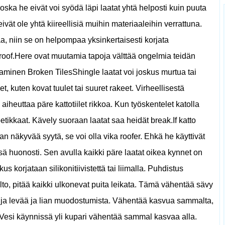
ska he eivät voi syödä läpi laatat yhtä helposti kuin puuta
eivät ole yhtä kiireellisiä muihin materiaaleihin verrattuna.
aa, niin se on helpompaa yksinkertaisesti korjata
 roof.Here ovat muutamia tapoja välttää ongelmia teidän
htaminen Broken TilesShingle laatat voi joskus murtua tai
, kuten kovat tuulet tai suuret rakeet. Virheellisestä
iheuttaa päre kattotiilet rikkoa. Kun työskentelet katolla
petikkaat. Kävely suoraan laatat saa heidät break.If katto
man näkyvää syytä, se voi olla vika roofer. Ehkä he käyttivät
nsä huonosti. Sen avulla kaikki päre laatat oikea kynnet on
s korjataan silikonitiivistettä tai liimalla. Puhdistus
to, pitää kaikki ulkonevat puita leikata. Tämä vähentää sävy
 ja levää ja lian muodostumista. Vähentää kasvua sammalta,
e. Vesi käynnissä yli kupari vähentää sammal kasvaa alla.