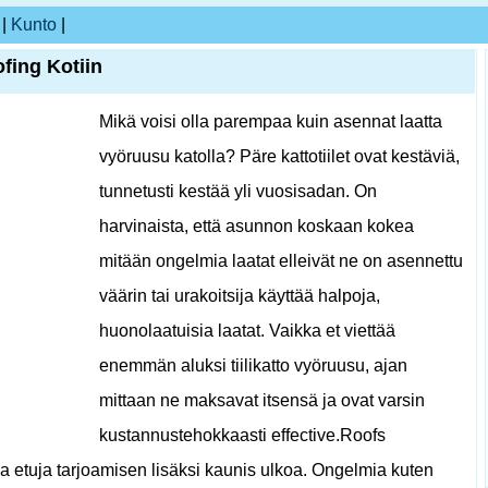
|
Kunto
|
ofing Kotiin
Mikä voisi olla parempaa kuin asennat laatta
vyöruusu katolla? Päre kattotiilet ovat kestäviä,
tunnetusti kestää yli vuosisadan. On
harvinaista, että asunnon koskaan kokea
mitään ongelmia laatat elleivät ne on asennettu
väärin tai urakoitsija käyttää halpoja,
huonolaatuisia laatat. Vaikka et viettää
enemmän aluksi tiilikatto vyöruusu, ajan
mittaan ne maksavat itsensä ja ovat varsin
kustannustehokkaasti effective.Roofs
nia etuja tarjoamisen lisäksi kaunis ulkoa. Ongelmia kuten