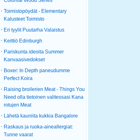
Colonial Wood Series
·
Toimistopöydät - Elementary
Kalusteet Toimisto
·
Eri tyylit Puutarha Valaistus
·
Keittiö Edinburgh
·
Pariskunta ideoita Summer
Kanvaasivedokset
·
Boxer: In Depth paneudumme
Perfect Koira
·
Raising broilerien Meat - Things You
Need olla tietoinen valitessasi Kana
rotujen Meat
·
Lähetä kauniita kukkia Bangalore
·
Raskaus ja ruoka-aineallergiat:
Tunne vaarat