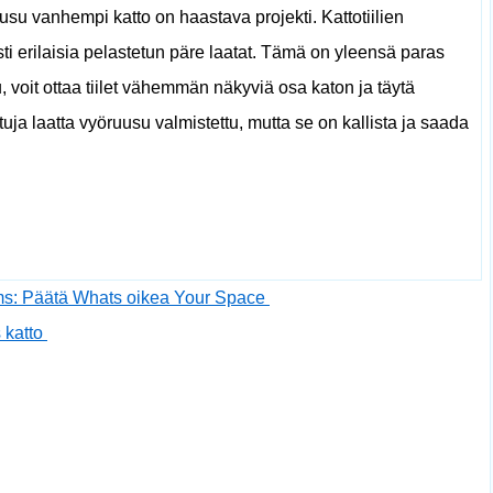
su vanhempi katto on haastava projekti. Kattotiilien
ti erilaisia ​​pelastetun päre laatat. Tämä on yleensä paras
, voit ottaa tiilet vähemmän näkyviä osa katon ja täytä
uja laatta vyöruusu valmistettu, mutta se on kallista ja saada
ms: Päätä Whats oikea Your Space
s katto