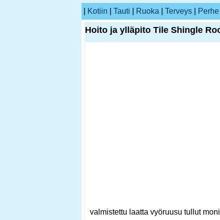
|
Kotiin
|
Tauti
|
Ruoka
|
Terveys
|
Perhe
Hoito ja ylläpito Tile Shingle Ro
valmistettu laatta vyöruusu tullut mo