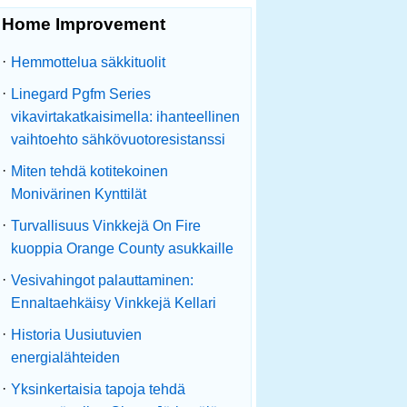
Home Improvement
·
Hemmottelua säkkituolit
·
Linegard Pgfm Series
vikavirtakatkaisimella: ihanteellinen
vaihtoehto sähkövuotoresistanssi
·
Miten tehdä kotitekoinen
Monivärinen Kynttilät
·
Turvallisuus Vinkkejä On Fire
kuoppia Orange County asukkaille
·
Vesivahingot palauttaminen:
Ennaltaehkäisy Vinkkejä Kellari
·
Historia Uusiutuvien
energialähteiden
·
Yksinkertaisia ​​tapoja tehdä