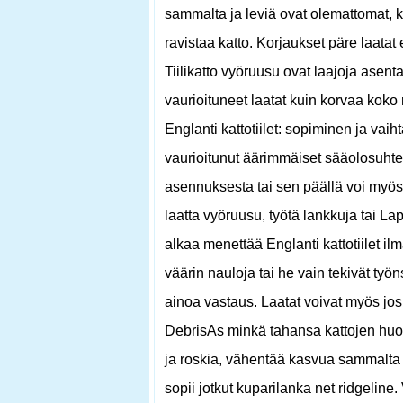
sammalta ja leviä ovat olemattomat, ko
ravistaa katto. Korjaukset päre laatat 
Tiilikatto vyöruusu ovat laajoja asent
vaurioituneet laatat kuin korvaa koko
Englanti kattotiilet: sopiminen ja vai
vaurioitunut äärimmäiset sääolosuhteet
asennuksesta tai sen päällä voi myös a
laatta vyöruusu, työtä lankkuja tai La
alkaa menettää Englanti kattotiilet il
väärin nauloja tai he vain tekivät työ
ainoa vastaus. Laatat voivat myös josku
DebrisAs minkä tahansa kattojen huol
ja roskia, vähentää kasvua sammalta
sopii jotkut kuparilanka net ridgelin