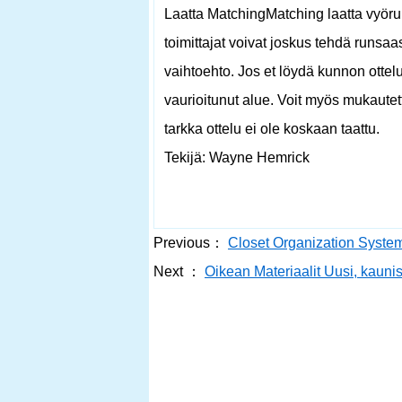
Laatta MatchingMatching laatta vyöruu
toimittajat voivat joskus tehdä runsaas
vaihtoehto. Jos et löydä kunnon ottelu
vaurioitunut alue. Voit myös mukautett
tarkka ottelu ei ole koskaan taattu.
Tekijä: Wayne Hemrick
Previous：
Closet Organization Syste
Next ：
Oikean Materiaalit Uusi, kauni