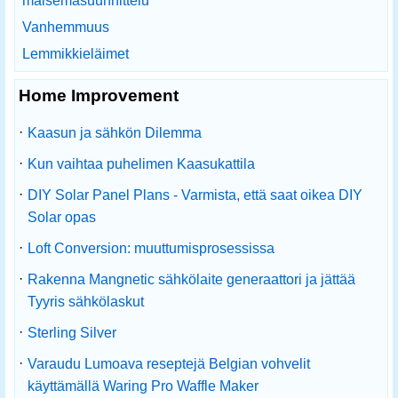
maisemasuunnittelu
Vanhemmuus
Lemmikkieläimet
Home Improvement
·
Kaasun ja sähkön Dilemma
·
Kun vaihtaa puhelimen Kaasukattila
·
DIY Solar Panel Plans - Varmista, että saat oikea DIY
Solar opas
·
Loft Conversion: muuttumisprosessissa
·
Rakenna Mangnetic sähkölaite generaattori ja jättää
Tyyris sähkölaskut
·
Sterling Silver
·
Varaudu Lumoava reseptejä Belgian vohvelit
käyttämällä Waring Pro Waffle Maker