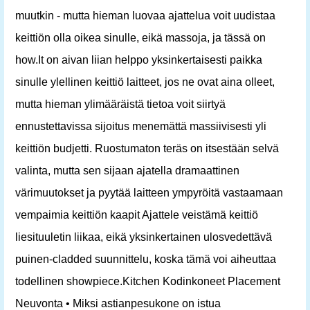
muutkin - mutta hieman luovaa ajattelua voit uudistaa
keittiön olla oikea sinulle, eikä massoja, ja tässä on
how.It on aivan liian helppo yksinkertaisesti paikka
sinulle ylellinen keittiö laitteet, jos ne ovat aina olleet,
mutta hieman ylimääräistä tietoa voit siirtyä
ennustettavissa sijoitus menemättä massiivisesti yli
keittiön budjetti. Ruostumaton teräs on itsestään selvä
valinta, mutta sen sijaan ajatella dramaattinen
värimuutokset ja pyytää laitteen ympyröitä vastaamaan
vempaimia keittiön kaapit Ajattele veistämä keittiö
liesituuletin liikaa, eikä yksinkertainen ulosvedettävä
puinen-cladded suunnittelu, koska tämä voi aiheuttaa
todellinen showpiece.Kitchen Kodinkoneet Placement
Neuvonta • Miksi astianpesukone on istua