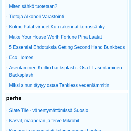
·
Miten sähkö tuotetaan?
·
Tietoja Alkoholi Varastointi
·
Kolme Fatal virheet Kun rakennat kerrossänky
·
Make Your House Worth Fortune Piha Laatat
·
5 Essential Ehdotuksia Getting Second Hand Bunkbeds
·
Eco Homes
·
Asentaminen Keittiö backsplash - Osa III: asentaminen
Backsplash
·
Miksi sinun täytyy ostaa Tankless vedenlämmitin
perhe
·
Slate Tile - vähentymättömissä Suosio
·
Kasvit, maaperän ja terve Mikrobit
·
Korjaus ja remontointi kylpyhuoneesi Lontoo