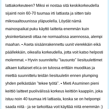
lattiakorkeuteen? Miksi ei nostaa sitä keskikorkeudella
sijainti noin 60-70 tuumaa irti lattiasta ja sitten talo
mikroaaltouunissa yläpuolella. Löydät nämä
mainospaikat puku käyttö laitteita enemmän kuin
yksinkertaisesti ottaa ne normaalissa asennossa, alempi
maahan. • Aseta sisäänrakennettu uunit vierekkäin eikä
päällekkäin, oikealla korkeudella, jotta voit katso helposti
molemmat. • Hyvin suunniteltu "lausunto" liesituulettimet
alkaen kaltaiset elica on tulossa erittäin muodikas ja
miettiä suunnittelu teidän liesituuletin ennen plumping
yhden pelkästään "tekee työtä". • Mieti Asuminen pieni
keittiö laitteet puolivälissä korkeus keittiön kaappiin, joka
istuu noin 40 tuumaa irti lattiasta, koska se on helpompi
saada niitä - ja se tarkoittaa voit käyttää niitä enemmän :)