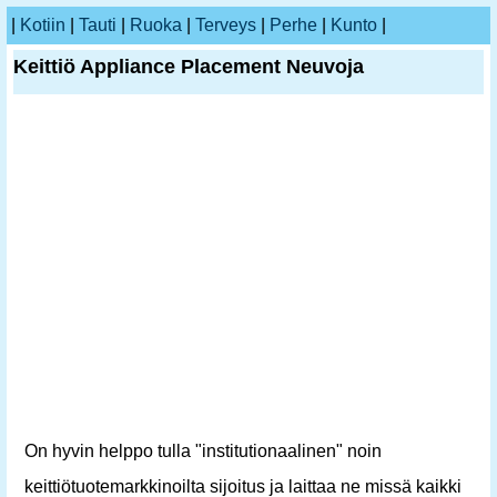
|
Kotiin
|
Tauti
|
Ruoka
|
Terveys
|
Perhe
|
Kunto
|
Keittiö Appliance Placement Neuvoja
On hyvin helppo tulla "institutionaalinen" noin
keittiötuotemarkkinoilta sijoitus ja laittaa ne missä kaikki