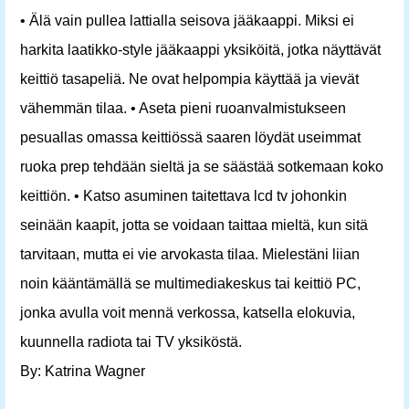
• Älä vain pullea lattialla seisova jääkaappi. Miksi ei
harkita laatikko-style jääkaappi yksiköitä, jotka näyttävät
keittiö tasapeliä. Ne ovat helpompia käyttää ja vievät
vähemmän tilaa. • Aseta pieni ruoanvalmistukseen
pesuallas omassa keittiössä saaren löydät useimmat
ruoka prep tehdään sieltä ja se säästää sotkemaan koko
keittiön. • Katso asuminen taitettava lcd tv johonkin
seinään kaapit, jotta se voidaan taittaa mieltä, kun sitä
tarvitaan, mutta ei vie arvokasta tilaa. Mielestäni liian
noin kääntämällä se multimediakeskus tai keittiö PC,
jonka avulla voit mennä verkossa, katsella elokuvia,
kuunnella radiota tai TV yksiköstä.
By: Katrina Wagner