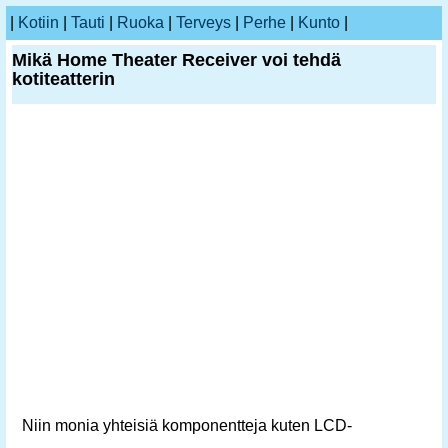
|
Kotiin
|
Tauti
|
Ruoka
|
Terveys
|
Perhe
|
Kunto
|
Mikä Home Theater Receiver voi tehdä
kotiteatterin
Niin monia yhteisiä komponentteja kuten LCD-