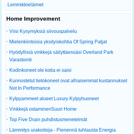
Lemmikkieläimet
Home Improvement
·
Viisi Kysymyksiä siivouspalvelu
·
Mielenkiintoisia yksityiskohtia Of Spring Patjat
·
Hyödyllisiä vinkkejä säilyttäessäsi Overland Park
Varastointi
·
Kodinkoneet ole kotia ei saisi
·
Kunnostetut tietokoneet ovat alhaisemmat kustannukset
Not In Performance
·
Kylpyammeet alueet Luxury Kylpyhuoneet
·
Vinkkejä ostaminenSuuri Home
·
Top Five Drain puhdistusmenetelmät
·
Lämmitys urakoitsija - Pienennä tuhlausta Energia