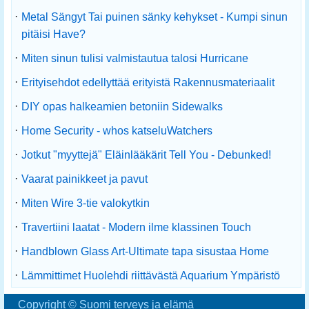
·
Metal Sängyt Tai puinen sänky kehykset - Kumpi sinun
pitäisi Have?
·
Miten sinun tulisi valmistautua talosi Hurricane
·
Erityisehdot edellyttää erityistä Rakennusmateriaalit
·
DIY opas halkeamien betoniin Sidewalks
·
Home Security - whos katseluWatchers
·
Jotkut "myyttejä" Eläinlääkärit Tell You - Debunked!
·
Vaarat painikkeet ja pavut
·
Miten Wire 3-tie valokytkin
·
Travertiini laatat - Modern ilme klassinen Touch
·
Handblown Glass Art-Ultimate tapa sisustaa Home
·
Lämmittimet Huolehdi riittävästä Aquarium Ympäristö
Copyright © Suomi terveys ja elämä