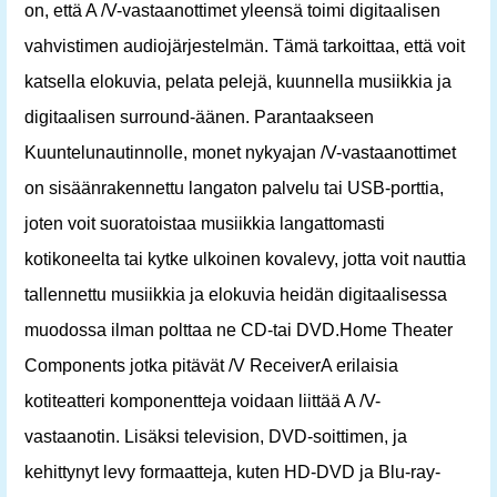
on, että A /V-vastaanottimet yleensä toimi digitaalisen
vahvistimen audiojärjestelmän. Tämä tarkoittaa, että voit
katsella elokuvia, pelata pelejä, kuunnella musiikkia ja
digitaalisen surround-äänen. Parantaakseen
Kuuntelunautinnolle, monet nykyajan /V-vastaanottimet
on sisäänrakennettu langaton palvelu tai USB-porttia,
joten voit suoratoistaa musiikkia langattomasti
kotikoneelta tai kytke ulkoinen kovalevy, jotta voit nauttia
tallennettu musiikkia ja elokuvia heidän digitaalisessa
muodossa ilman polttaa ne CD-tai DVD.Home Theater
Components jotka pitävät /V ReceiverA erilaisia ​​
kotiteatteri komponentteja voidaan liittää A /V-
vastaanotin. Lisäksi television, DVD-soittimen, ja
kehittynyt levy formaatteja, kuten HD-DVD ja Blu-ray-