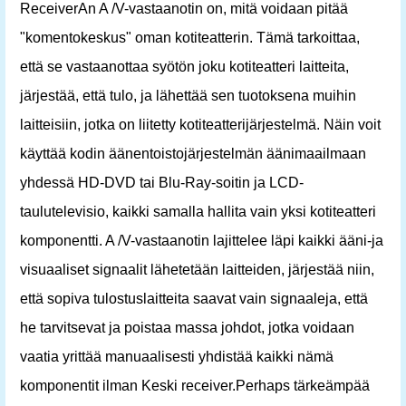
ReceiverAn A /V-vastaanotin on, mitä voidaan pitää
"komentokeskus" oman kotiteatterin. Tämä tarkoittaa,
että se vastaanottaa syötön joku kotiteatteri laitteita,
järjestää, että tulo, ja lähettää sen tuotoksena muihin
laitteisiin, jotka on liitetty kotiteatterijärjestelmä. Näin voit
käyttää kodin äänentoistojärjestelmän äänimaailmaan
yhdessä HD-DVD tai Blu-Ray-soitin ja LCD-
taulutelevisio, kaikki samalla hallita vain yksi kotiteatteri
komponentti. A /V-vastaanotin lajittelee läpi kaikki ääni-ja
visuaaliset signaalit lähetetään laitteiden, järjestää niin,
että sopiva tulostuslaitteita saavat vain signaaleja, että
he tarvitsevat ja poistaa massa johdot, jotka voidaan
vaatia yrittää manuaalisesti yhdistää kaikki nämä
komponentit ilman Keski receiver.Perhaps tärkeämpää