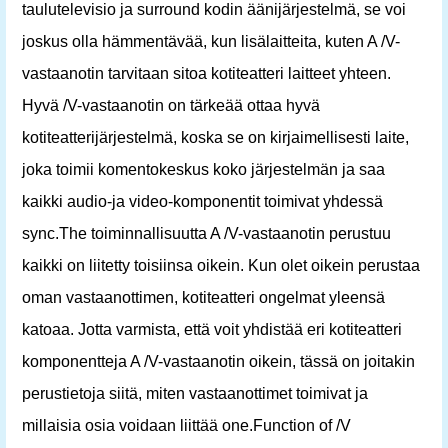
taulutelevisio ja surround kodin äänijärjestelmä, se voi
joskus olla hämmentävää, kun lisälaitteita, kuten A /V-
vastaanotin tarvitaan sitoa kotiteatteri laitteet yhteen.
Hyvä /V-vastaanotin on tärkeää ottaa hyvä
kotiteatterijärjestelmä, koska se on kirjaimellisesti laite,
joka toimii komentokeskus koko järjestelmän ja saa
kaikki audio-ja video-komponentit toimivat yhdessä
sync.The toiminnallisuutta A /V-vastaanotin perustuu
kaikki on liitetty toisiinsa oikein. Kun olet oikein perustaa
oman vastaanottimen, kotiteatteri ongelmat yleensä
katoaa. Jotta varmista, että voit yhdistää eri kotiteatteri
komponentteja A /V-vastaanotin oikein, tässä on joitakin
perustietoja siitä, miten vastaanottimet toimivat ja
millaisia ​​osia voidaan liittää one.Function of /V