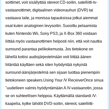
soittimet, voit sisällyttää stereot CD-soitin, satelliitti-tv-
vastaanottimet, digitaalinen videonauhuri (DVR) tai
vastaava laite, ja monissa tapauksissa jotkut aiemmat
osat kuten analoginen levysoitin. Suosittu pelaamista
kuten Nintendo Wii, Sony PS3, ja X-Box 360 voidaan
liittää myös vastaanottimen helposti niin, että voit nauttia
surround parantaa pelikokemusta. Jos tietokone on
lähellä kotiisi audiojärjestelmään voit liittää äänen
liitäntää käyttäen sekä siten hyödyntää nykyistä
surround-äänijärjestelmä sen sijaan luottaa pienempiin
tietokoneen speakers.Using Your /V ReceiverOnce sinua
"uudelleen valmis hyödyntämään A /V-vastaanotin, jossa
se on suhteellisen helppoa. Käyttämällä standardi /V-
kaapelia, kytke lähdöt DVD-soitin, stereot, satelliitti-