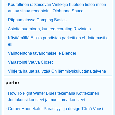
·
Kourallinen ratkaisevan Vinkkejä huoleen tietoa miten
auttaa sinua remontointi Olohuone Space
·
Riippumatossa Camping Basics
·
Asioita huomioon, kun redecorating Ravintola
·
Käyttämällä Etikka puhdistaa parketit on ehdottomasti ei
ei!
·
Vaihtoehtona tavanomaiselle Blender
·
Varastointi Vauva Closet
·
Vihjeitä haluat säilyttää On lämmityskulut tänä talvena
perhe
·
How To Fight Winter Blues tekemällä Kotitekoinen
Joulukuusi koristeet ja muut loma-koristeet
·
Corner Huonekalut Paras tyyli ja design Tämä Vuosi