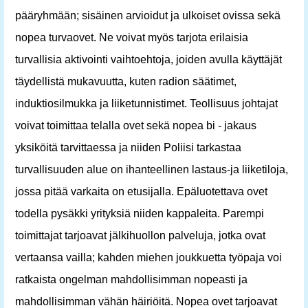
pääryhmään; sisäinen arvioidut ja ulkoiset ovissa sekä
nopea turvaovet. Ne voivat myös tarjota erilaisia ​​
turvallisia aktivointi vaihtoehtoja, joiden avulla käyttäjät
täydellistä mukavuutta, kuten radion säätimet,
induktiosilmukka ja liiketunnistimet. Teollisuus johtajat
voivat toimittaa telalla ovet sekä nopea bi - jakaus
yksiköitä tarvittaessa ja niiden Poliisi tarkastaa
turvallisuuden alue on ihanteellinen lastaus-ja liiketiloja,
jossa pitää varkaita on etusijalla. Epäluotettava ovet
todella pysäkki yrityksiä niiden kappaleita. Parempi
toimittajat tarjoavat jälkihuollon palveluja, jotka ovat
vertaansa vailla; kahden miehen joukkuetta työpaja voi
ratkaista ongelman mahdollisimman nopeasti ja
mahdollisimman vähän häiriöitä. Nopea ovet tarjoavat