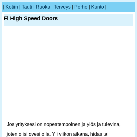
|
Kotiin
|
Tauti
|
Ruoka
|
Terveys
|
Perhe
|
Kunto
|
Fi High Speed ​​Doors
Jos yrityksesi on nopeatempoinen ja ylös ja tulevina,
joten olisi ovesi olla. Yli viikon aikana, hidas tai