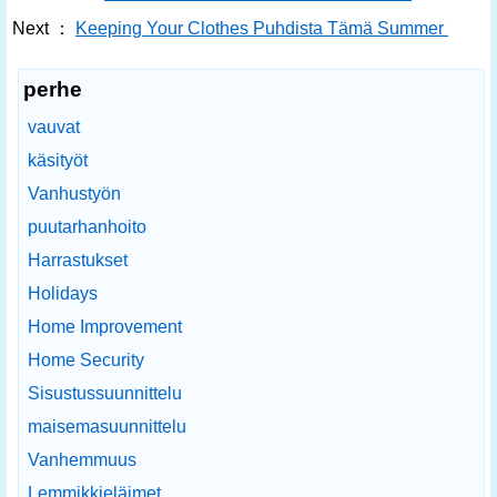
Next ：
Keeping Your Clothes Puhdista Tämä Summer
perhe
vauvat
käsityöt
Vanhustyön
puutarhanhoito
Harrastukset
Holidays
Home Improvement
Home Security
Sisustussuunnittelu
maisemasuunnittelu
Vanhemmuus
Lemmikkieläimet