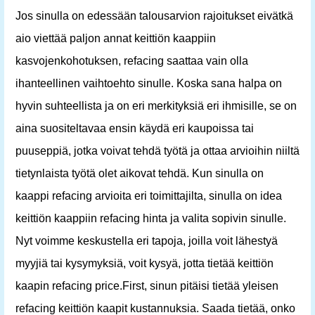
Jos sinulla on edessään talousarvion rajoitukset eivätkä
aio viettää paljon annat keittiön kaappiin
kasvojenkohotuksen, refacing saattaa vain olla
ihanteellinen vaihtoehto sinulle. Koska sana halpa on
hyvin suhteellista ja on eri merkityksiä eri ihmisille, se on
aina suositeltavaa ensin käydä eri kaupoissa tai
puuseppiä, jotka voivat tehdä työtä ja ottaa arvioihin niiltä
tietynlaista työtä olet aikovat tehdä. Kun sinulla on
kaappi refacing arvioita eri toimittajilta, sinulla on idea
keittiön kaappiin refacing hinta ja valita sopivin sinulle.
Nyt voimme keskustella eri tapoja, joilla voit lähestyä
myyjiä tai kysymyksiä, voit kysyä, jotta tietää keittiön
kaapin refacing price.First, sinun pitäisi tietää yleisen
refacing keittiön kaapit kustannuksia. Saada tietää, onko