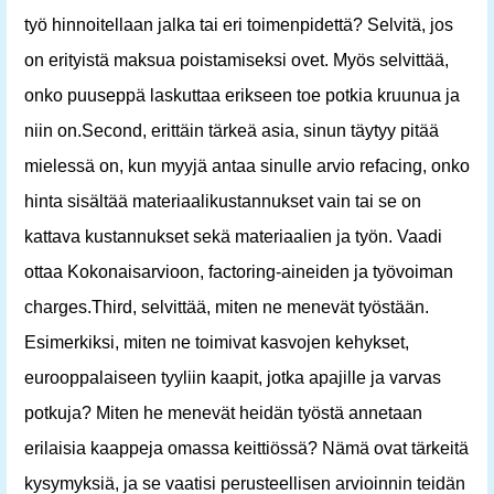
työ hinnoitellaan jalka tai eri toimenpidettä? Selvitä, jos
on erityistä maksua poistamiseksi ovet. Myös selvittää,
onko puuseppä laskuttaa erikseen toe potkia kruunua ja
niin on.Second, erittäin tärkeä asia, sinun täytyy pitää
mielessä on, kun myyjä antaa sinulle arvio refacing, onko
hinta sisältää materiaalikustannukset vain tai se on
kattava kustannukset sekä materiaalien ja työn. Vaadi
ottaa Kokonaisarvioon, factoring-aineiden ja työvoiman
charges.Third, selvittää, miten ne menevät työstään.
Esimerkiksi, miten ne toimivat kasvojen kehykset,
eurooppalaiseen tyyliin kaapit, jotka apajille ja varvas
potkuja? Miten he menevät heidän työstä annetaan
erilaisia ​​kaappeja omassa keittiössä? Nämä ovat tärkeitä
kysymyksiä, ja se vaatisi perusteellisen arvioinnin teidän