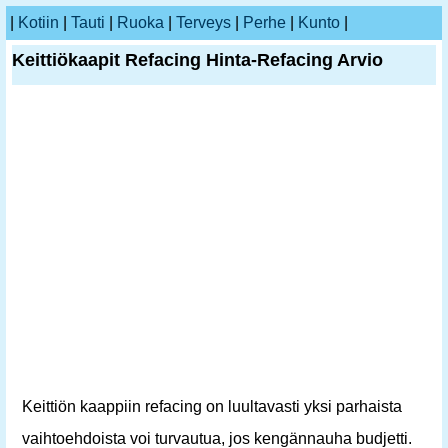
|
Kotiin
|
Tauti
|
Ruoka
|
Terveys
|
Perhe
|
Kunto
|
Keittiökaapit Refacing Hinta-Refacing Arvio
Keittiön kaappiin refacing on luultavasti yksi parhaista
vaihtoehdoista voi turvautua, jos kengännauha budjetti.