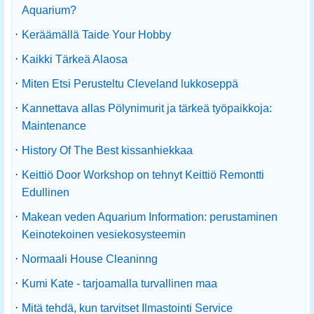
Aquarium?
·
Keräämällä Taide Your Hobby
·
Kaikki Tärkeä Alaosa
·
Miten Etsi Perusteltu Cleveland lukkoseppä
·
Kannettava allas Pölynimurit ja tärkeä työpaikkoja:
Maintenance
·
History Of The Best kissanhiekkaa
·
Keittiö Door Workshop on tehnyt Keittiö Remontti
Edullinen
·
Makean veden Aquarium Information: perustaminen
Keinotekoinen vesiekosysteemin
·
Normaali House Cleaninng
·
Kumi Kate - tarjoamalla turvallinen maa
·
Mitä tehdä, kun tarvitset Ilmastointi Service