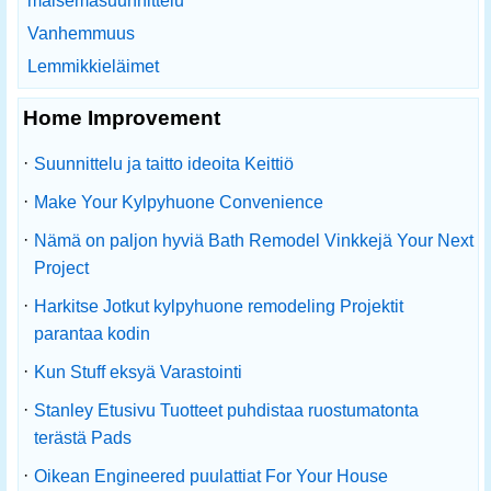
maisemasuunnittelu
Vanhemmuus
Lemmikkieläimet
Home Improvement
·
Suunnittelu ja taitto ideoita Keittiö
·
Make Your Kylpyhuone Convenience
·
Nämä on paljon hyviä Bath Remodel Vinkkejä Your Next
Project
·
Harkitse Jotkut kylpyhuone remodeling Projektit
parantaa kodin
·
Kun Stuff eksyä Varastointi
·
Stanley Etusivu Tuotteet puhdistaa ruostumatonta
terästä Pads
·
Oikean Engineered puulattiat For Your House