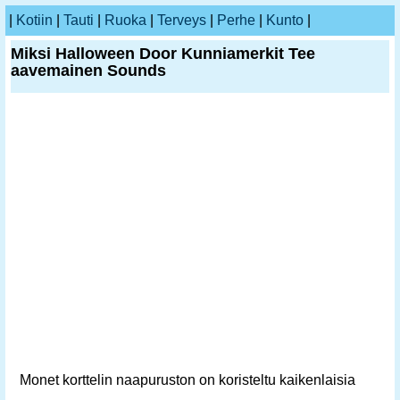
|
Kotiin
|
Tauti
|
Ruoka
|
Terveys
|
Perhe
|
Kunto
|
Miksi Halloween Door Kunniamerkit Tee
aavemainen Sounds
Monet korttelin naapuruston on koristeltu kaikenlaisia ​​