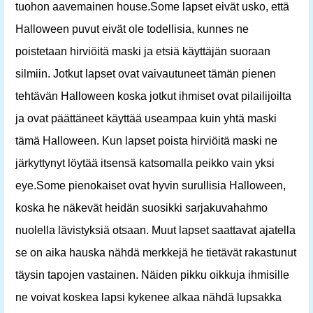
tuohon aavemainen house.Some lapset eivät usko, että
Halloween puvut eivät ole todellisia, kunnes ne
poistetaan hirviöitä maski ja etsiä käyttäjän suoraan
silmiin. Jotkut lapset ovat vaivautuneet tämän pienen
tehtävän Halloween koska jotkut ihmiset ovat pilailijoilta
ja ovat päättäneet käyttää useampaa kuin yhtä maski
tämä Halloween. Kun lapset poista hirviöitä maski ne
järkyttynyt löytää itsensä katsomalla peikko vain yksi
eye.Some pienokaiset ovat hyvin surullisia Halloween,
koska he näkevät heidän suosikki sarjakuvahahmo
nuolella lävistyksiä otsaan. Muut lapset saattavat ajatella
se on aika hauska nähdä merkkejä he tietävät rakastunut
täysin tapojen vastainen. Näiden pikku oikkuja ihmisille
ne voivat koskea lapsi kykenee alkaa nähdä lupsakka