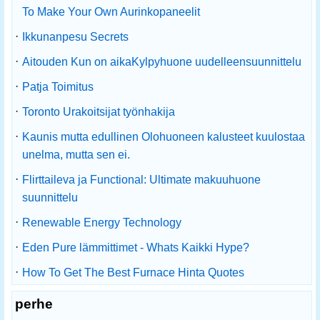
To Make Your Own Aurinkopaneelit
·
Ikkunanpesu Secrets
·
Aitouden Kun on aikaKylpyhuone uudelleensuunnittelu
·
Patja Toimitus
·
Toronto Urakoitsijat työnhakija
·
Kaunis mutta edullinen Olohuoneen kalusteet kuulostaa
unelma, mutta sen ei.
·
Flirttaileva ja Functional: Ultimate makuuhuone
suunnittelu
·
Renewable Energy Technology
·
Eden Pure lämmittimet - Whats Kaikki Hype?
·
How To Get The Best Furnace Hinta Quotes
perhe