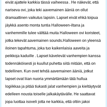
eivät ajattele karkkia tässä vaiheessa . He näkevät, että
nariseva ovi, joka teki aavemainen ääniä on ollut
dramaattinen vaikutus lapsiin. Lapset eivät ehkä toipua
jäykkä asento monta tuntia Halloween-iltana ja
vanhemmille tulee välttää muita Halloween ovi koristeet,
jotka tekevät aavemainen sounds.Halloween on yleensä
iloinen tapahtuma, joka tuo kaikenlaisia ​​aaveita ja
peikkoja kaduille . Lapset kävelevät vanhempien kanssa
todennäköisesti jo kuullut puhetta siitä mitään, että on
todellinen. Kun ovet tehdä aavemainen ääniä, jotkut
lapset ovat liian nuoria ymmärtämään tätä hullua
logiikkaa ja pitää tiukasti jalat vanhempien ja kieltäytyvät
edelleen nousta toiselle jalkakäytävälle. He saattavat
jopa luottaa isoveli jotta ne karkkia, että oltiin jakoi