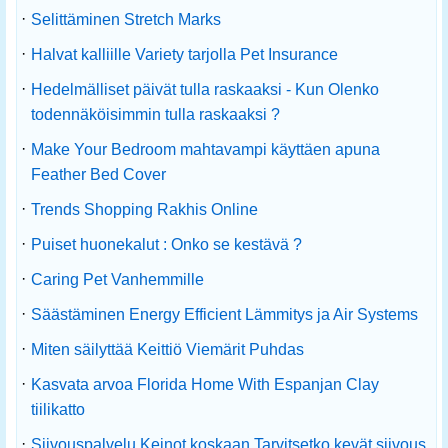
·
Selittäminen Stretch Marks
·
Halvat kalliille Variety tarjolla Pet Insurance
·
Hedelmälliset päivät tulla raskaaksi - Kun Olenko
todennäköisimmin tulla raskaaksi ?
·
Make Your Bedroom mahtavampi käyttäen apuna
Feather Bed Cover
·
Trends Shopping Rakhis Online
·
Puiset huonekalut : Onko se kestävä ?
·
Caring Pet Vanhemmille
·
Säästäminen Energy Efficient Lämmitys ja Air Systems
·
Miten säilyttää Keittiö Viemärit Puhdas
·
Kasvata arvoa Florida Home With Espanjan Clay
tiilikatto
·
Siivouspalvelu Keinot koskaan Tarvitsetko kevät siivous