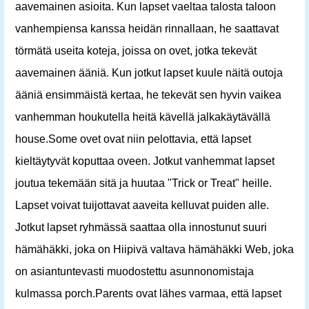
aavemainen asioita. Kun lapset vaeltaa talosta taloon
vanhempiensa kanssa heidän rinnallaan, he saattavat
törmätä useita koteja, joissa on ovet, jotka tekevät
aavemainen ääniä. Kun jotkut lapset kuule näitä outoja
ääniä ensimmäistä kertaa, he tekevät sen hyvin vaikea
vanhemman houkutella heitä kävellä jalkakäytävällä
house.Some ovet ovat niin pelottavia, että lapset
kieltäytyvät koputtaa oveen. Jotkut vanhemmat lapset
joutua tekemään sitä ja huutaa "Trick or Treat" heille.
Lapset voivat tuijottavat aaveita kelluvat puiden alle.
Jotkut lapset ryhmässä saattaa olla innostunut suuri
hämähäkki, joka on Hiipivä valtava hämähäkki Web, joka
on asiantuntevasti muodostettu asunnonomistaja
kulmassa porch.Parents ovat lähes varmaa, että lapset