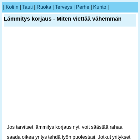
|
Kotiin
|
Tauti
|
Ruoka
|
Terveys
|
Perhe
|
Kunto
|
Lämmitys korjaus - Miten viettää vähemmän
Jos tarvitset lämmitys korjaus nyt, voit säästää rahaa
saada oikea yritys tehdä työn puolestasi. Jotkut yritykset