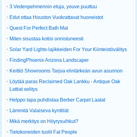
·
3 Vedenpehmennin etuja, youve puuttuu
·
Edut ottaa Houston Vuokrattavat huoneistot
·
Quest For Perfect Bath Mat
·
Miten sisustaa kotisi onnistuneesti
·
Solar Yard Lights-lajikkeiden For Your Kiinteistövälitys
·
FindingPhoenix Arizona Landscaper
·
Keittiö Showrooms Tarjoa elintärkeän avun asunnon
·
Löytää paras Reclaimed Oak Lankku - Antique Oak
Lattiat selitys
·
Helppo tapa puhdistaa Berber Carpet Laatat
·
Lämmitä Valaiseva kynttilät
·
Mikä merkitys on Höyrysuihkut?
·
Tietokoneiden tuolit Fat People