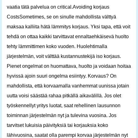
vaatia tätä palvelua on critical.Avoiding korjaus
CostsSometimes, se on sinulle mahdollista välttyä
maksaa kalliita hätä lämmitys korjaus. Yksi tapa, että voit
tehdä on ottaa kaikki tarvittavat ennaltaehkäisevä huolto
tehty lämmittimen koko vuoden. Huolehtimalla
järjestelmän, voit välttää kustannustekijä iso korjaus.
Pienet ongelmat on huomattava, huolto ja voidaan hoitaa
hyvissä ajoin suuri ongelma esiintyy. Korvaus? On
mahdollista, että korvaamalla vanhemmat uunissa jotain
uutta voisi säästää rahaa pitkällä aikavälillä. Jos olet
työskennellyt yritys luotat, saat rehellinen lausunnon
toiminnan järjestelmän nyt ja tulevina vuosina. Jos
tarvitset lukuisia päivityksiä tai korjauksia koko
lähivuosina, saatat olla parempi korvaa järjestelmän nyt