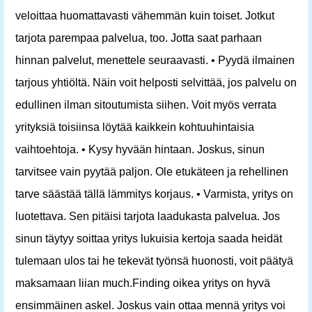
veloittaa huomattavasti vähemmän kuin toiset. Jotkut
tarjota parempaa palvelua, too. Jotta saat parhaan
hinnan palvelut, menettele seuraavasti. • Pyydä ilmainen
tarjous yhtiöltä. Näin voit helposti selvittää, jos palvelu on
edullinen ilman sitoutumista siihen. Voit myös verrata
yrityksiä toisiinsa löytää kaikkein kohtuuhintaisia ​​
vaihtoehtoja. • Kysy hyvään hintaan. Joskus, sinun
tarvitsee vain pyytää paljon. Ole etukäteen ja rehellinen
tarve säästää tällä lämmitys korjaus. • Varmista, yritys on
luotettava. Sen pitäisi tarjota laadukasta palvelua. Jos
sinun täytyy soittaa yritys lukuisia kertoja saada heidät
tulemaan ulos tai he tekevät työnsä huonosti, voit päätyä
maksamaan liian much.Finding oikea yritys on hyvä
ensimmäinen askel. Joskus vain ottaa mennä yritys voi