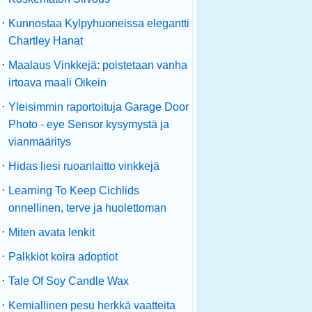
·
Kunnostaa Kylpyhuoneissa elegantti
Chartley Hanat
·
Maalaus Vinkkejä: poistetaan vanha
irtoava maali Oikein
·
Yleisimmin raportoituja Garage Door
Photo - eye Sensor kysymystä ja
vianmääritys
·
Hidas liesi ruoanlaitto vinkkejä
·
Learning To Keep Cichlids
onnellinen, terve ja huolettoman
·
Miten avata lenkit
·
Palkkiot koira adoptiot
·
Tale Of Soy Candle Wax
·
Kemiallinen pesu herkkä vaatteita