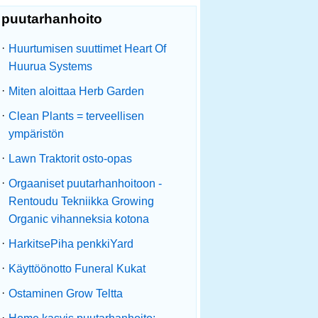
puutarhanhoito
·
Huurtumisen suuttimet Heart Of
Huurua Systems
·
Miten aloittaa Herb Garden
·
Clean Plants = terveellisen
ympäristön
·
Lawn Traktorit osto-opas
·
Orgaaniset puutarhanhoitoon -
Rentoudu Tekniikka Growing
Organic vihanneksia kotona
·
HarkitsePiha penkkiYard
·
Käyttöönotto Funeral Kukat
·
Ostaminen Grow Teltta
·