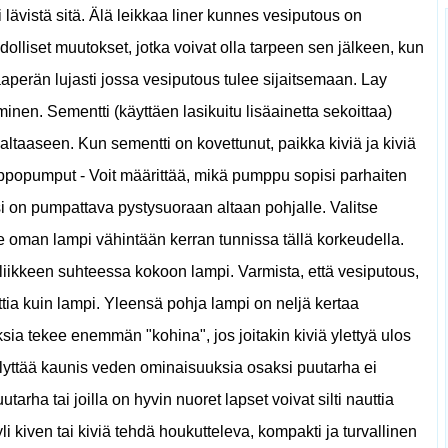
 tai lävistä sitä. Älä leikkaa liner kunnes vesiputous on
olliset muutokset, jotka voivat olla tarpeen sen jälkeen, kun
aaperän lujasti jossa vesiputous tulee sijaitsemaan. Lay
inen. Sementti (käyttäen lasikuitu lisäainetta sekoittaa)
ltaaseen. Kun sementti on kovettunut, paikka kiviä ja kiviä
Uppopumput - Voit määrittää, mikä pumppu sopisi parhaiten
i on pumpattava pystysuoraan altaan pohjalle. Valitse
oman lampi vähintään kerran tunnissa tällä korkeudella.
iikkeen suhteessa kokoon lampi. Varmista, että vesiputous,
tia kuin lampi. Yleensä pohja lampi on neljä kertaa
ia tekee enemmän "kohina", jos joitakin kiviä ylettyä ulos
ällyttää kaunis veden ominaisuuksia osaksi puutarha ei
utarha tai joilla on hyvin nuoret lapset voivat silti nauttia
li kiven tai kiviä tehdä houkutteleva, kompakti ja turvallinen