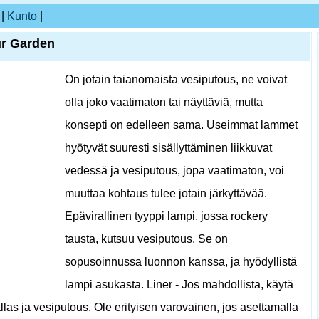
|
Kunto
|
ur Garden
On jotain taianomaista vesiputous, ne voivat
olla joko vaatimaton tai näyttäviä, mutta
konsepti on edelleen sama. Useimmat lammet
hyötyvät suuresti sisällyttäminen liikkuvat
vedessä ja vesiputous, jopa vaatimaton, voi
muuttaa kohtaus tulee jotain järkyttävää.
Epävirallinen tyyppi lampi, jossa rockery
tausta, kutsuu vesiputous. Se on
sopusoinnussa luonnon kanssa, ja hyödyllistä
lampi asukasta. Liner - Jos mahdollista, käytä
las ja vesiputous. Ole erityisen varovainen, jos asettamalla