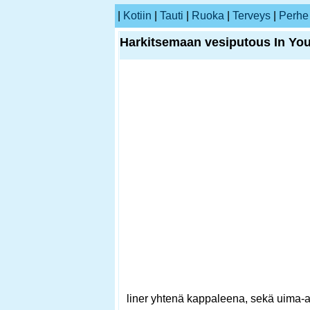
|
Kotiin
|
Tauti
|
Ruoka
|
Terveys
|
Perhe
Harkitsemaan vesiputous In Yo
liner yhtenä kappaleena, sekä uima-al