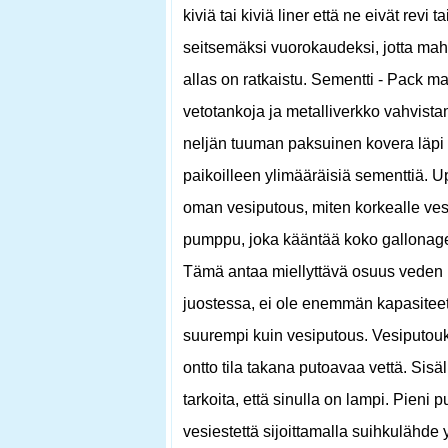
kiviä tai kiviä liner että ne eivät revi
seitsemäksi vuorokaudeksi, jotta mahd
allas on ratkaistu. Sementti - Pack m
vetotankoja ja metalliverkko vahvistam
neljän tuuman paksuinen kovera läpi a
paikoilleen ylimääräisiä sementtiä. 
oman vesiputous, miten korkealle ves
pumppu, joka kääntää koko gallonage 
Tämä antaa miellyttävä osuus veden l
juostessa, ei ole enemmän kapasiteet
suurempi kuin vesiputous. Vesiputouks
ontto tila takana putoavaa vettä. Sis
tarkoita, että sinulla on lampi. Pieni pu
vesiestettä sijoittamalla suihkulähde y