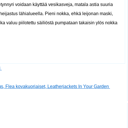
-tynnyri voidaan käyttää vesikasveja, matala astia suuria
 heijastus lähialueella. Pieni nokka, ehkä leijonan maski,
joka valuu piilotettu säiliöstä pumpataan takaisin ylös nokka
i
, Flea kovakuoriaiset, Leatherjackets In Your Garden