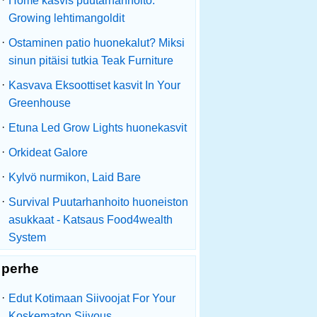
Home kasvis puutarhanhoito:
Growing lehtimangoldit
·
Ostaminen patio huonekalut? Miksi
sinun pitäisi tutkia Teak Furniture
·
Kasvava Eksoottiset kasvit In Your
Greenhouse
·
Etuna Led Grow Lights huonekasvit
·
Orkideat Galore
·
Kylvö nurmikon, Laid Bare
·
Survival Puutarhanhoito huoneiston
asukkaat - Katsaus Food4wealth
System
perhe
·
Edut Kotimaan Siivoojat For Your
Koskematon Siivous