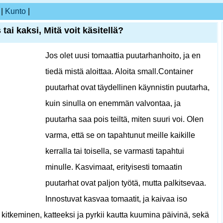
|
Kunto
|
ai kaksi, Mitä voit käsitellä?
Jos olet uusi tomaattia puutarhanhoito, ja en
tiedä mistä aloittaa. Aloita small.Container
puutarhat ovat täydellinen käynnistin puutarha,
kuin sinulla on enemmän valvontaa, ja
puutarha saa pois teiltä, ​​miten suuri voi. Olen
varma, että se on tapahtunut meille kaikille
kerralla tai toisella, se varmasti tapahtui
minulle. Kasvimaat, erityisesti tomaatin
puutarhat ovat paljon työtä, mutta palkitsevaa.
Innostuvat kasvaa tomaatit, ja kaivaa iso
 kitkeminen, katteeksi ja pyrkii kautta kuumina päivinä, sekä