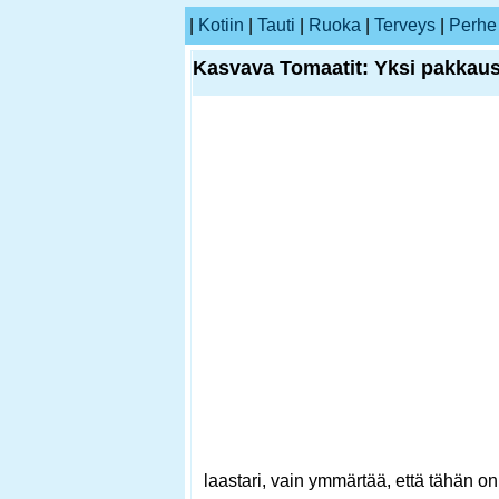
|
Kotiin
|
Tauti
|
Ruoka
|
Terveys
|
Perhe
Kasvava Tomaatit: Yksi pakkaus t
laastari, vain ymmärtää, että tähän on