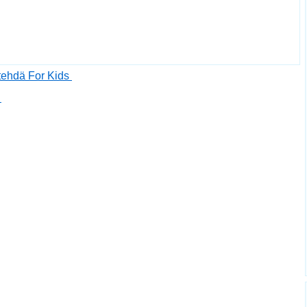
 tehdä For Kids
e