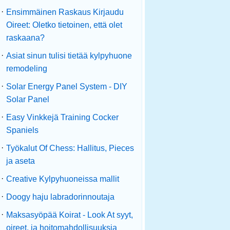
·
Ensimmäinen Raskaus Kirjaudu
Oireet: Oletko tietoinen, että olet
raskaana?
·
Asiat sinun tulisi tietää kylpyhuone
remodeling
·
Solar Energy Panel System - DIY
Solar Panel
·
Easy Vinkkejä Training Cocker
Spaniels
·
Työkalut Of Chess: Hallitus, Pieces
ja aseta
·
Creative Kylpyhuoneissa mallit
·
Doogy haju labradorinnoutaja
·
Maksasyöpää Koirat - Look At syyt,
oireet, ja hoitomahdollisuuksia