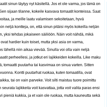
atit sinun täytyy nyt käsitellä. Jos et ole varma, jos tämä on
 Sen sijaan tilanne, kokeile kasvava tomaatit konteissa. Saat
 hoitaa, ja meille laatu valamisen sekoitetaan, hyvä
in neljä kontteja, on, että sinun pitäisi myös kokeilla neljän
, yksi tehdas jokaiseen säiliöön. Näin voit nähdä, mikä
t ovat hardier kuin toiset, mutta yksi asia on varma,
os lähellä niin aikaa vievää. Sinulla voi olla vain neljä
atit perheellesi, ja jotkut eri lajikkeiden kokeilla. Like maku
ää, tomaatti puutarha tai kasvimaa on sinua varten. Sitten
uonna. Kontti puutarhat ruokaa, kuten tomaatilla, ovat
aikka, tai on vain parveke. Voit silti maistuu tuore poimittu
seurata lajikkeita voit kasvattaa, jotta voit valita paras ensi
ri pieniä kukkia, ja et vain ole ruokaa, mutta kauneutta sekä