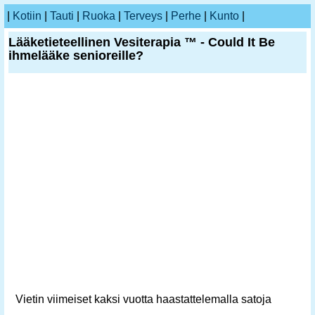
|
Kotiin
|
Tauti
|
Ruoka
|
Terveys
|
Perhe
|
Kunto
|
Lääketieteellinen Vesiterapia ™ - Could It Be
ihmelääke senioreille?
Vietin viimeiset kaksi vuotta haastattelemalla satoja