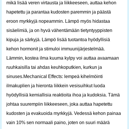
mikä lisää veren virtausta ja liikkeeseen, auttaa kehon
hapetettu ja parantaa kudosten paremmin ja päästä
eroon myrkkyjä nopeammin. Lämpö myös hidastaa
sisäelimiä, ja on hyvä vähentämään tietyntyyppisten
kipuja ja särkyjä. Lämpö lisää tuotantoa hyödyllisiä
kehon hormonit ja stimuloi immuunijärjestelmää.
Lämmin, kostea ilma kuuma kylpy voi auttaa avaamaan
ruuhkaisilla tai ahdas keuhkoputkien, kurkun ja
sinuses.Mechanical Effects: lempeä kihelmöinti
ilmakuplien ja hieronta liikkein vesisuihkut luoda
hyödyllisiä kemiallisia reaktioita ihoa ja kudoksia. Tämä
johtaa suurempiin liikkeeseen, joka auttaa hapetettu
kudosten ja evakuoida myrkkyjä. Vedessä kehon painaa
vain 10% sen normaali paino, joten on suuri määrä