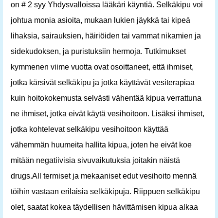
on # 2 syy Yhdysvalloissa lääkäri käyntiä. Selkäkipu voi
johtua monia asioita, mukaan lukien jäykkä tai kipeä
lihaksia, sairauksien, häiriöiden tai vammat nikamien ja
sidekudoksen, ja puristuksiin hermoja. Tutkimukset
kymmenen viime vuotta ovat osoittaneet, että ihmiset,
jotka kärsivät selkäkipu ja jotka käyttävät vesiterapiaa
kuin hoitokokemusta selvästi vähentää kipua verrattuna
ne ihmiset, jotka eivät käytä vesihoitoon. Lisäksi ihmiset,
jotka kohtelevat selkäkipu vesihoitoon käyttää
vähemmän huumeita hallita kipua, joten he eivät koe
mitään negatiivisia sivuvaikutuksia joitakin näistä
drugs.All termiset ja mekaaniset edut vesihoito mennä
töihin vastaan erilaisia ​​selkäkipuja. Riippuen selkäkipu
olet, saatat kokea täydellisen hävittämisen kipua alkaa