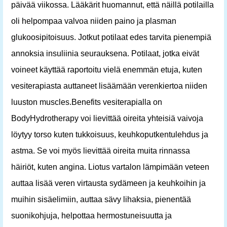
päivää viikossa. Lääkärit huomannut, että näillä potilailla
oli helpompaa valvoa niiden paino ja plasman
glukoosipitoisuus. Jotkut potilaat edes tarvita pienempiä
annoksia insuliinia seurauksena. Potilaat, jotka eivät
voineet käyttää raportoitu vielä enemmän etuja, kuten
vesiterapiasta auttaneet lisäämään verenkiertoa niiden
luuston muscles.Benefits vesiterapialla on
BodyHydrotherapy voi lievittää oireita yhteisiä vaivoja
löytyy torso kuten tukkoisuus, keuhkoputkentulehdus ja
astma. Se voi myös lievittää oireita muita rinnassa
häiriöt, kuten angina. Liotus vartalon lämpimään veteen
auttaa lisää veren virtausta sydämeen ja keuhkoihin ja
muihin sisäelimiin, auttaa sävy lihaksia, pienentää
suonikohjuja, helpottaa hermostuneisuutta ja