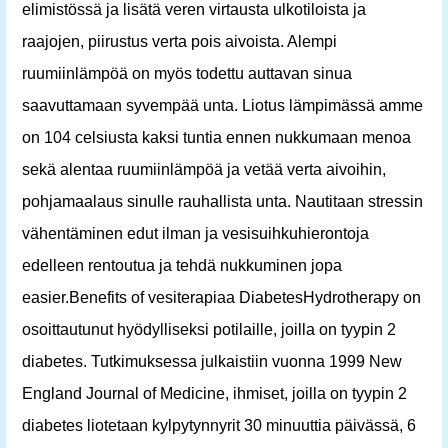
elimistössä ja lisätä veren virtausta ulkotiloista ja
raajojen, piirustus verta pois aivoista. Alempi
ruumiinlämpöä on myös todettu auttavan sinua
saavuttamaan syvempää unta. Liotus lämpimässä amme
on 104 celsiusta kaksi tuntia ennen nukkumaan menoa
sekä alentaa ruumiinlämpöä ja vetää verta aivoihin,
pohjamaalaus sinulle rauhallista unta. Nautitaan stressin
vähentäminen edut ilman ja vesisuihkuhierontoja
edelleen rentoutua ja tehdä nukkuminen jopa
easier.Benefits of vesiterapiaa DiabetesHydrotherapy on
osoittautunut hyödylliseksi potilaille, joilla on tyypin 2
diabetes. Tutkimuksessa julkaistiin vuonna 1999 New
England Journal of Medicine, ihmiset, joilla on tyypin 2
diabetes liotetaan kylpytynnyrit 30 minuuttia päivässä, 6