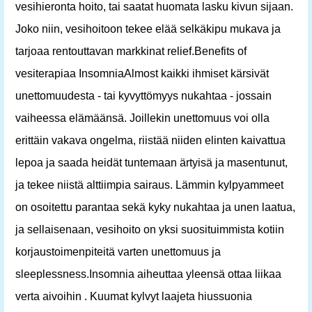
vesihieronta hoito, tai saatat huomata lasku kivun sijaan.
Joko niin, vesihoitoon tekee elää selkäkipu mukava ja
tarjoaa rentouttavan markkinat relief.Benefits of
vesiterapiaa InsomniaAlmost kaikki ihmiset kärsivät
unettomuudesta - tai kyvyttömyys nukahtaa - jossain
vaiheessa elämäänsä. Joillekin unettomuus voi olla
erittäin vakava ongelma, riistää niiden elinten kaivattua
lepoa ja saada heidät tuntemaan ärtyisä ja masentunut,
ja tekee niistä alttiimpia sairaus. Lämmin kylpyammeet
on osoitettu parantaa sekä kyky nukahtaa ja unen laatua,
ja sellaisenaan, vesihoito on yksi suosituimmista kotiin
korjaustoimenpiteitä varten unettomuus ja
sleeplessness.Insomnia aiheuttaa yleensä ottaa liikaa
verta aivoihin . Kuumat kylvyt laajeta hiussuonia