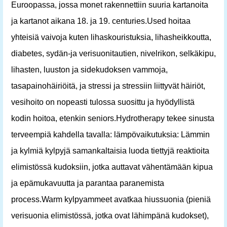
Euroopassa, jossa monet rakennettiin suuria kartanoita
ja kartanot aikana 18. ja 19. centuries.Used hoitaa
yhteisiä vaivoja kuten lihaskouristuksia, lihasheikkoutta,
diabetes, sydän-ja verisuonitautien, nivelrikon, selkäkipu,
lihasten, luuston ja sidekudoksen vammoja,
tasapainohäiriöitä, ja stressi ja stressiin liittyvät häiriöt,
vesihoito on nopeasti tulossa suosittu ja hyödyllistä
kodin hoitoa, etenkin seniors.Hydrotherapy tekee sinusta
terveempiä kahdella tavalla: lämpövaikutuksia: Lämmin
ja kylmiä kylpyjä samankaltaisia ​​luoda tiettyjä reaktioita
elimistössä kudoksiin, jotka auttavat vähentämään kipua
ja epämukavuutta ja parantaa paranemista
process.Warm kylpyammeet avatkaa hiussuonia (pieniä
verisuonia elimistössä, jotka ovat lähimpänä kudokset),