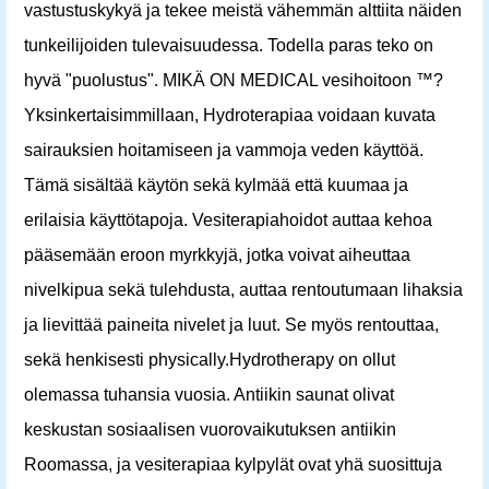
vastustuskykyä ja tekee meistä vähemmän alttiita näiden
tunkeilijoiden tulevaisuudessa. Todella paras teko on
hyvä "puolustus". MIKÄ ON MEDICAL vesihoitoon ™?
Yksinkertaisimmillaan, Hydroterapiaa voidaan kuvata
sairauksien hoitamiseen ja vammoja veden käyttöä.
Tämä sisältää käytön sekä kylmää että kuumaa ja
erilaisia ​​käyttötapoja. Vesiterapiahoidot auttaa kehoa
pääsemään eroon myrkkyjä, jotka voivat aiheuttaa
nivelkipua sekä tulehdusta, auttaa rentoutumaan lihaksia
ja lievittää paineita nivelet ja luut. Se myös rentouttaa,
sekä henkisesti physically.Hydrotherapy on ollut
olemassa tuhansia vuosia. Antiikin saunat olivat
keskustan sosiaalisen vuorovaikutuksen antiikin
Roomassa, ja vesiterapiaa kylpylät ovat yhä suosittuja