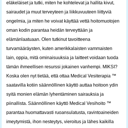
eläkeläiset ja tutki, miten he kohtelevat ja hallita kivut,
sairaudet ja muut terveyteen ja liikkuvuuteen liittyviä
ongelmia, ja miten he voivat käyttää vettä hoitomuotojen
oman kodin parantaa heidän terveyttään ja
elämänlaatuaan. Olen tutkinut tavoitteena
turvamääräysten, kuten amerikkalaisten vammaisten
lain, oppia, mitä ominaisuuksia ja laitteet voidaan tuoda
tämän ihmeellisen resurssi jokainen vanhempi. MIKSI?
Koska olen nyt tietää, että ottaa Medical Vesiterapia ™
saatavilla kotiin säännöllinen käyttö auttaa hoitoon ydin
syitä monien elämän lyhentäminen sairauksia ja
piinallista. Säännöllinen käyttö Medical Vesihoito ™
parantaa huomattavasti ruoansulatusta, ravintoaineiden
imeytymistä, ihon nesteytys, vieroitus ja lähes kaikilla