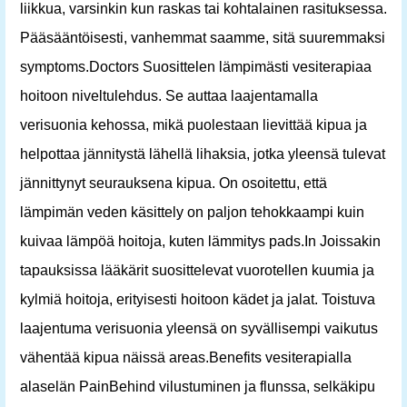
liikkua, varsinkin kun raskas tai kohtalainen rasituksessa.
Pääsääntöisesti, vanhemmat saamme, sitä suuremmaksi
symptoms.Doctors Suosittelen lämpimästi vesiterapiaa
hoitoon niveltulehdus. Se auttaa laajentamalla
verisuonia kehossa, mikä puolestaan ​​lievittää kipua ja
helpottaa jännitystä lähellä lihaksia, jotka yleensä tulevat
jännittynyt seurauksena kipua. On osoitettu, että
lämpimän veden käsittely on paljon tehokkaampi kuin
kuivaa lämpöä hoitoja, kuten lämmitys pads.In Joissakin
tapauksissa lääkärit suosittelevat vuorotellen kuumia ja
kylmiä hoitoja, erityisesti hoitoon kädet ja jalat. Toistuva
laajentuma verisuonia yleensä on syvällisempi vaikutus
vähentää kipua näissä areas.Benefits vesiterapialla
alaselän PainBehind vilustuminen ja flunssa, selkäkipu