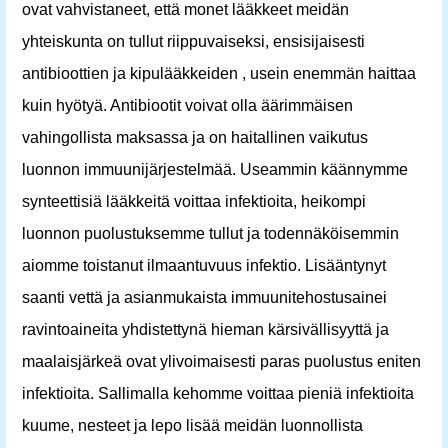
ovat vahvistaneet, että monet lääkkeet meidän
yhteiskunta on tullut riippuvaiseksi, ensisijaisesti
antibioottien ja kipulääkkeiden , usein enemmän haittaa
kuin hyötyä. Antibiootit voivat olla äärimmäisen
vahingollista maksassa ja on haitallinen vaikutus
luonnon immuunijärjestelmää. Useammin käännymme
synteettisiä lääkkeitä voittaa infektioita, heikompi
luonnon puolustuksemme tullut ja todennäköisemmin
aiomme toistanut ilmaantuvuus infektio. Lisääntynyt
saanti vettä ja asianmukaista immuunitehostusainei
ravintoaineita yhdistettynä hieman kärsivällisyyttä ja
maalaisjärkeä ovat ylivoimaisesti paras puolustus eniten
infektioita. Sallimalla kehomme voittaa pieniä infektioita
kuume, nesteet ja lepo lisää meidän luonnollista