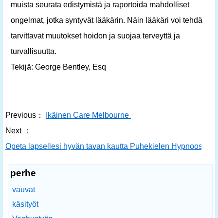
muista seurata edistymistä ja raportoida mahdolliset
ongelmat, jotka syntyvät lääkärin. Näin lääkäri voi tehdä
tarvittavat muutokset hoidon ja suojaa terveyttä ja
turvallisuutta.
Tekijä: George Bentley, Esq
Previous：
Ikäinen Care Melbourne
Next ：
Opeta lapsellesi hyvän tavan kautta Puhekielen Hypnoosi
perhe
vauvat
käsityöt