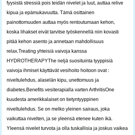
fyysistä stressiä pois teidän nivelet ja luut, auttaa relive
kipua ja epämukavuutta. Tämä osittainen
painottomuuden auttaa myös rentoutumaan kehon,
koska lihakset eivät tarvitse työskennellä niin kovasti
pitää kehon asento ja annetaan mahdollisuus
relax.Treating yhteisiä vaivoja kanssa
HYDROTHERAPYThe neljä suosituinta tyyppisiä
vaivoja ihmiset käyttävät vesihoito hoitoon ovat :
niveltulehdus, alaselän kipu, unettomuus ja
diabetes.Benefits vesiterapialla varten ArthritisOne
kuudesta amerikkalaiset on tietyntyyppinen
niveltulehdus. Se on melko yleinen sairaus, joka
vaikuttaa nivelten, ja se yleensä etenee kuten ikä.
Yleensä nivelet turvota ja olla tuskallisia ja joskus vaikea