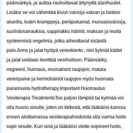
päänsärkyä, ja auttaa rauhoittavat ärtynyttä äänihuulet.
Lisäksi se voi vähentää kivun vaivoja vatsan ja lantion
alueilla, kuten kramppeja, peräpukamat, munuaisvaivoja,
suolistosairauksia, sappirakko häiriöt, maksan ja muita
systeemisiä ongelmia, jotka aiheuttavat sisäistä
pain.Arms ja jalat hyötyä verenkierto , niin kylmät kädet
ja jalat voidaan lievittää vesihoitoon. Päänsärky,
migreeni, huimaus, reumatismi raajojen, matala
verenpaine ja hermohäiriöt raajojen myös huomata
parannusta hydrotherapy.Important Huomautus
Vesiterapia TreatmentsToo paljon lämpöä tai kylmää voi
olla huono sinulle, joten on tärkeää, että lääkärisi kanssa
ennen aloittamassa vesiterapiahoidoista olla varma hoito
sopii sinulle. Kun sinä ja lääkärisi olette sopineet hoito,