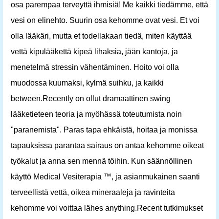
osa parempaa terveyttä ihmisiä! Me kaikki tiedämme, että
vesi on elinehto. Suurin osa kehomme ovat vesi. Et voi
olla lääkäri, mutta et todellakaan tiedä, miten käyttää
vettä kipulääkettä kipeä lihaksia, jään kantoja, ja
menetelmä stressin vähentäminen. Hoito voi olla
muodossa kuumaksi, kylmä suihku, ja kaikki
between.Recently on ollut dramaattinen swing
lääketieteen teoria ja myöhässä toteutumista noin
"paranemista". Paras tapa ehkäistä, hoitaa ja monissa
tapauksissa parantaa sairaus on antaa kehomme oikeat
työkalut ja anna sen mennä töihin. Kun säännöllinen
käyttö Medical Vesiterapia ™, ja asianmukainen saanti
terveellistä vettä, oikea mineraaleja ja ravinteita
kehomme voi voittaa lähes anything.Recent tutkimukset