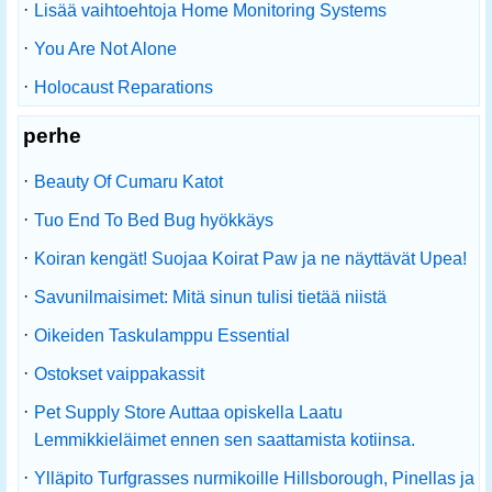
·
Lisää vaihtoehtoja Home Monitoring Systems
·
You Are Not Alone
·
Holocaust Reparations
perhe
·
Beauty Of Cumaru Katot
·
Tuo End To Bed Bug hyökkäys
·
Koiran kengät! Suojaa Koirat Paw ja ne näyttävät Upea!
·
Savunilmaisimet: Mitä sinun tulisi tietää niistä
·
Oikeiden Taskulamppu Essential
·
Ostokset vaippakassit
·
Pet Supply Store Auttaa opiskella Laatu
Lemmikkieläimet ennen sen saattamista kotiinsa.
·
Ylläpito Turfgrasses nurmikoille Hillsborough, Pinellas ja