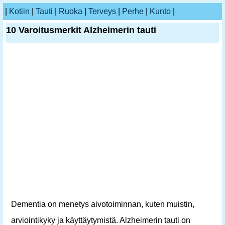
|
Kotiin
|
Tauti
|
Ruoka
|
Terveys
|
Perhe
|
Kunto
|
10 Varoitusmerkit Alzheimerin tauti
Dementia on menetys aivotoiminnan, kuten muistin,
arviointikyky ja käyttäytymistä. Alzheimerin tauti on