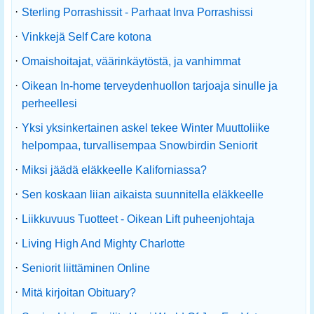
·
Sterling Porrashissit - Parhaat Inva Porrashissi
·
Vinkkejä Self Care kotona
·
Omaishoitajat, väärinkäytöstä, ja vanhimmat
·
Oikean In-home terveydenhuollon tarjoaja sinulle ja
perheellesi
·
Yksi yksinkertainen askel tekee Winter Muuttoliike
helpompaa, turvallisempaa Snowbirdin Seniorit
·
Miksi jäädä eläkkeelle Kaliforniassa?
·
Sen koskaan liian aikaista suunnitella eläkkeelle
·
Liikkuvuus Tuotteet - Oikean Lift puheenjohtaja
·
Living High And Mighty Charlotte
·
Seniorit liittäminen Online
·
Mitä kirjoitan Obituary?