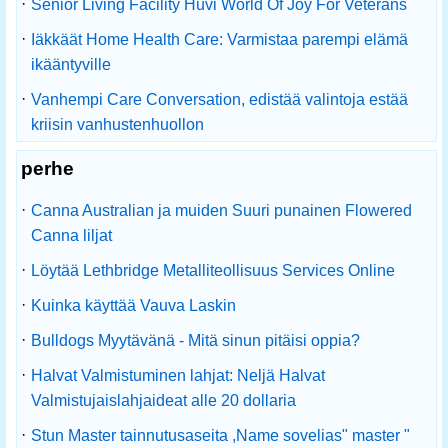
·
Senior Living Facility Huvi World Of Joy For Veterans
·
Iäkkäät Home Health Care: Varmistaa parempi elämä
ikääntyville
·
Vanhempi Care Conversation, edistää valintoja estää
kriisin vanhustenhuollon
perhe
·
Canna Australian ja muiden Suuri punainen Flowered
Canna liljat
·
Löytää Lethbridge Metalliteollisuus Services Online
·
Kuinka käyttää Vauva Laskin
·
Bulldogs Myytävänä - Mitä sinun pitäisi oppia?
·
Halvat Valmistuminen lahjat: Neljä Halvat
Valmistujaislahjaideat alle 20 dollaria
·
Stun Master tainnutusaseita ,Name sovelias" master "