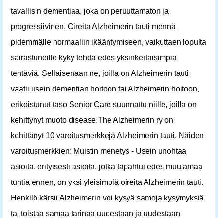
tavallisin dementiaa, joka on peruuttamaton ja
progressiivinen. Oireita Alzheimerin tauti mennä
pidemmälle normaaliin ikääntymiseen, vaikuttaen lopulta
sairastuneille kyky tehdä edes yksinkertaisimpia
tehtäviä. Sellaisenaan ne, joilla on Alzheimerin tauti
vaatii usein dementian hoitoon tai Alzheimerin hoitoon,
erikoistunut taso Senior Care suunnattu niille, joilla on
kehittynyt muoto disease.The Alzheimerin ry on
kehittänyt 10 varoitusmerkkejä Alzheimerin tauti. Näiden
varoitusmerkkien: Muistin menetys - Usein unohtaa
asioita, erityisesti asioita, jotka tapahtui edes muutamaa
tuntia ennen, on yksi yleisimpiä oireita Alzheimerin tauti.
Henkilö kärsii Alzheimerin voi kysyä samoja kysymyksiä
tai toistaa samaa tarinaa uudestaan ​​ja uudestaan ​​