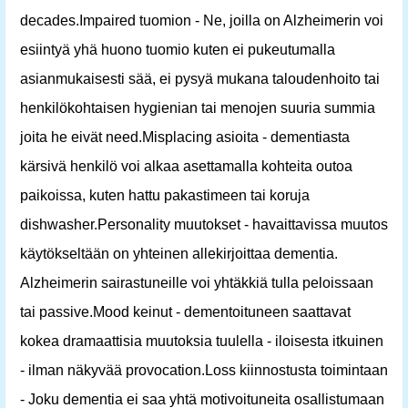
decades.Impaired tuomion - Ne, joilla on Alzheimerin voi
esiintyä yhä huono tuomio kuten ei pukeutumalla
asianmukaisesti sää, ei pysyä mukana taloudenhoito tai
henkilökohtaisen hygienian tai menojen suuria summia
joita he eivät need.Misplacing asioita - dementiasta
kärsivä henkilö voi alkaa asettamalla kohteita outoa
paikoissa, kuten hattu pakastimeen tai koruja
dishwasher.Personality muutokset - havaittavissa muutos
käytökseltään on yhteinen allekirjoittaa dementia.
Alzheimerin sairastuneille voi yhtäkkiä tulla peloissaan
tai passive.Mood keinut - dementoituneen saattavat
kokea dramaattisia muutoksia tuulella - iloisesta itkuinen
- ilman näkyvää provocation.Loss kiinnostusta toimintaan
- Joku dementia ei saa yhtä motivoituneita osallistumaan