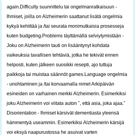
again.Difficulty suunnittelu tai ongelmanratkaisuun -
Ihmiset, joilla on Alzheimerin saattanut lisätä ongelmia
kykyä kehittää ja /tai seurata monimutkaisia ​​prosesseja
kuten budgeting.Problems täyttämällä selviytymistään -
Joku on Alzheimerin tauti on lisääntynyt kohdata
vaikeuksia tavallisen tehtäviä, jotka he tekivät ennen
helposti, kuten jälkeen suosikki resepti, ajo tuttuja
paikkoja tai muistaa säännöt games.Language ongelmia
- unohtaminen ja /tai korvaamalla nimet Arkipäivän
esineiden on varhainen merkki Alzheimerin. Esimerkiksi
joku Alzheimerin voi viitata auton ", että asia, joka ajaa."
Disorientation - Ihmiset kärsivät dementiasta yleensä
hämmentyä useammin. Esimerkiksi Alzheimerin kärsijä
voi eksyä naapurustossa he asuivat varten